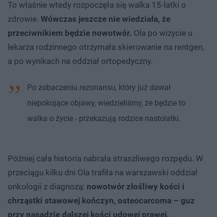
To właśnie wtedy rozpoczęła się walka 15-latki o
zdrowie.
Wówczas jeszcze nie wiedziała, że
przeciwnikiem będzie nowotwór.
Ola po wizycie u
lekarza rodzinnego otrzymała skierowanie na rentgen,
a po wynikach na oddział ortopedyczny.
Po zobaczeniu rezonansu, który już dawał
niepokojące objawy, wiedzieliśmy, że będzie to
walka o życie - przekazują rodzice nastolatki.
Później cała historia nabrała straszliwego rozpędu. W
przeciągu kilku dni Ola trafiła na warszawski oddział
onkologii z diagnozą:
nowotwór złośliwy kości i
chrząstki stawowej kończyn, osteocarcoma – guz
przy nasadzie dalszej kości udowej prawej.