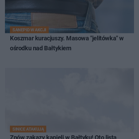
SANEPID W AKCJI
Koszmar kuracjuszy. Masowa "jelitówka" w
ośrodku nad Bałtykiem
SINICE ATAKUJĄ
Znów zakazy kąpieli w Bałtyku! Oto lista