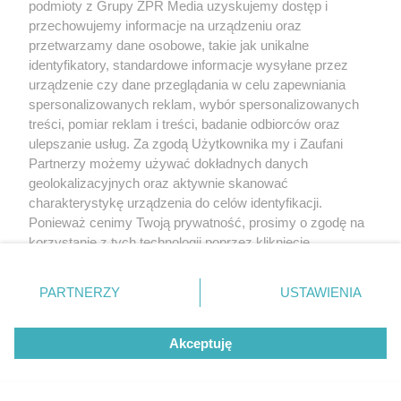
podmioty z Grupy ZPR Media uzyskujemy dostęp i
przechowujemy informacje na urządzeniu oraz
przetwarzamy dane osobowe, takie jak unikalne
identyfikatory, standardowe informacje wysyłane przez
urządzenie czy dane przeglądania w celu zapewniania
spersonalizowanych reklam, wybór spersonalizowanych
treści, pomiar reklam i treści, badanie odbiorców oraz
ulepszanie usług. Za zgodą Użytkownika my i Zaufani
Żaden utwór zamieszczony w serwisie nie może być powielany i
Partnerzy możemy używać dokładnych danych
rozpowszechniany lub dalej rozpowszechniany w jakikolwiek sposób (w
tym także elektroniczny lub mechaniczny) na jakimkolwiek polu
geolokalizacyjnych oraz aktywnie skanować
eksploatacji w jakiejkolwiek formie, włącznie z umieszczaniem w Internecie
charakterystykę urządzenia do celów identyfikacji.
bez pisemnej zgody właściciela praw. Jakiekolwiek użycie lub
Ponieważ cenimy Twoją prywatność, prosimy o zgodę na
wykorzystanie utworów w całości lub w części z naruszeniem prawa, tzn.
bez właściwej zgody, jest zabronione pod groźbą kary i może być ścigane
korzystanie z tych technologii poprzez kliknięcie
prawnie.
„Akceptuję”. Zgoda jest dobrowolna i zawsze możesz ją
zmienić/wycofać klikając przycisk ustawień prywatności
PARTNERZY
USTAWIENIA
znajdujący się w lewym dolnym rogu strony
. Niektóre
rodzaje przetwarzania danych nie wymagają zgody
Akceptuję
użytkownika, ale masz prawo sprzeciwić się takiemu
przetwarzaniu. Preferencje będą miały zastosowanie tylko
O nas
na tej witrynie.