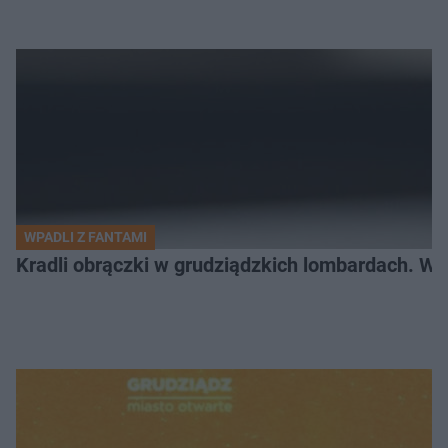
WPADLI Z FANTAMI
Kradli obrączki w grudziądzkich lombardach. Wp