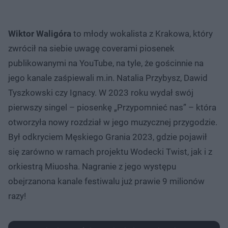
Wiktor Waligóra
to młody wokalista z Krakowa, który
zwrócił na siebie uwagę coverami piosenek
publikowanymi na YouTube, na tyle, że gościnnie na
jego kanale zaśpiewali m.in. Natalia Przybysz, Dawid
Tyszkowski czy Ignacy. W 2023 roku wydał swój
pierwszy singel – piosenkę „Przypomnieć nas” – która
otworzyła nowy rozdział w jego muzycznej przygodzie.
Był odkryciem Męskiego Grania 2023, gdzie pojawił
się zarówno w ramach projektu Wodecki Twist, jak i z
orkiestrą Miuosha. Nagranie z jego występu
obejrzanona kanale festiwalu już prawie 9 milionów
razy!