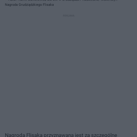
prasowe
Nagroda Grudziądzkiego Flisaka
Nagroda Flisaka przyznawana jest za szczególne