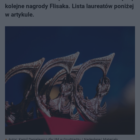
kolejne nagrody Flisaka. Lista laureatów poniżej
w artykule.
Autor: Kamil Danielewicz dla UM w Grudziądzu / Nadesłane/ Materiały