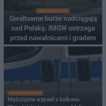
PROGNOZA POGODY
Gwałtowne burze nadciągają
nad Polskę. IMGW ostrzega
przed nawałnicami i gradem
DRAMAT W KRAKOWIE
Mężczyzna wypadł z balkonu.