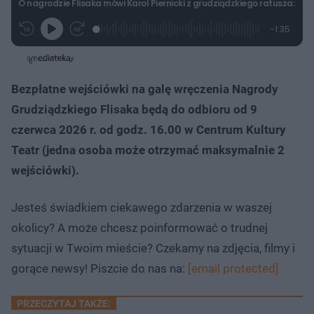
O nagrodzie Flisaka mówi Karol Piernicki z grudziądzkiego ratusza:
L
P
P
P
-
1:35
G
o
r
r
o
z
r
a
z
z
o
a
d
e
e
s
j
t
e
w
w
a
d
i
i
ł
:
ń
ń
y
Bezpłatne wejściówki na galę wręczenia Nagrody
c
1
1
1
z
5
0
0
a
Grudziądzkiego Flisaka będą do odbioru od 9
s
.
s
s
Â
6
d
d
czerwca 2026 r. od godz. 16.00 w Centrum Kultury
9
o
o
%
t
p
Teatr (jedna osoba może otrzymać maksymalnie 2
u
r
ł
z
wejściówki).
u
o
d
u
Jesteś świadkiem ciekawego zdarzenia w waszej
okolicy? A może chcesz poinformować o trudnej
sytuacji w Twoim mieście? Czekamy na zdjęcia, filmy i
gorące newsy! Piszcie do nas na:
[email protected]
PRZECZYTAJ TAKŻE: