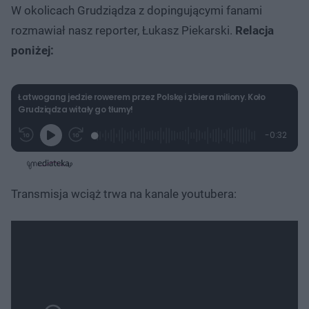
W okolicach Grudziądza z dopingującymi fanami
rozmawiał nasz reporter, Łukasz Piekarski.
Relacja
poniżej:
Łatwogang jedzie rowerem przez Polskę i zbiera miliony. Koło
Grudziądza witały go tłumy!
L
P
P
P
-
0:32
G
o
r
r
o
z
r
a
z
z
o
a
d
e
e
s
j
t
e
w
w
a
d
i
i
ł
:
ń
ń
y
Transmisja wciąż trwa na kanale youtubera:
c
4
1
1
z
6
0
0
a
s
.
s
s
Â
1
d
d
8
o
o
%
t
p
u
r
ł
z
u
o
d
u