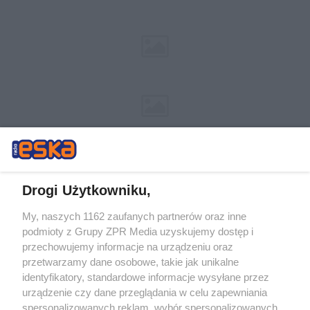
Drogi Użytkowniku,
My, naszych 1162 zaufanych partnerów oraz inne
Żaden utwór zamieszczony w serwisie nie może być powielany i
podmioty z Grupy ZPR Media uzyskujemy dostęp i
rozpowszechniany lub dalej rozpowszechniany w jakikolwiek sposób (w
tym także elektroniczny lub mechaniczny) na jakimkolwiek polu
przechowujemy informacje na urządzeniu oraz
eksploatacji w jakiejkolwiek formie, włącznie z umieszczaniem w
przetwarzamy dane osobowe, takie jak unikalne
Internecie bez pisemnej zgody właściciela praw. Jakiekolwiek użycie lub
identyfikatory, standardowe informacje wysyłane przez
wykorzystanie utworów w całości lub w części z naruszeniem prawa,
tzn. bez właściwej zgody, jest zabronione pod groźbą kary i może być
urządzenie czy dane przeglądania w celu zapewniania
ścigane prawnie.
spersonalizowanych reklam, wybór spersonalizowanych