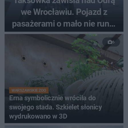
Taksówka zawisła nad Odrą
we Wrocławiu. Pojazd z
pasażerami o mało nie runął
do rzeki
6
WARSZAWSKIE ZOO
Erna symbolicznie wróciła do
swojego stada. Szkielet słonicy
wydrukowano w 3D