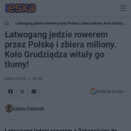
Łatwogang jedzie rowerem przez Polskę i zbiera miliony. Koło Grudziądza
witały go tłumy!
Łatwogang jedzie rowerem
przez Polskę i zbiera miliony.
Koło Grudziądza witały go
tłumy!
2026-05-24
16:38
Dodaj do Google
Łukasz Piekarski
Łatwogang jedzie rowerem z Zakopanego do