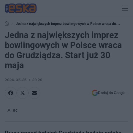
Jedna z największych imprez bowlingowych w Polsce wraca do
Grudziądza. Start już 30 maja
Jedna z największych imprez
bowlingowych w Polsce wraca
do Grudziądza. Start już 30
maja
2026-05-25
21:29
Dodaj do Google
ac
Przez ponad tydzień Grudziądz będzie polską