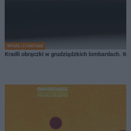
WPADLI Z FANTAMI
Kradli obrączki w grudziądzkich lombardach. Wp