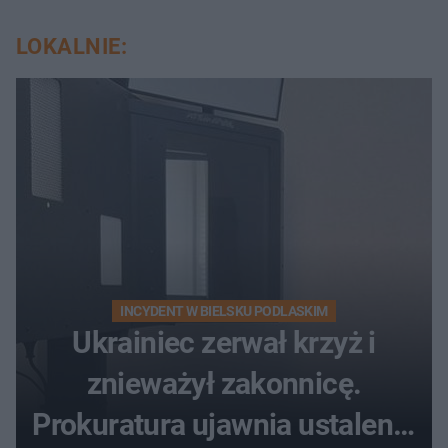
LOKALNIE:
INCYDENT W BIELSKU PODLASKIM
Ukrainiec zerwał krzyż i
znieważył zakonnicę.
Prokuratura ujawnia ustalenia