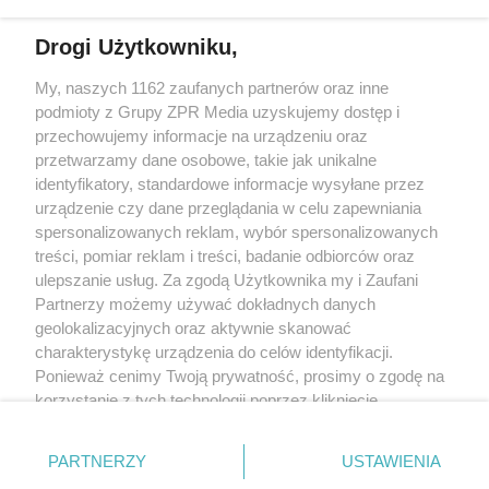
Drogi Użytkowniku,
My, naszych 1162 zaufanych partnerów oraz inne
Żaden utwór zamieszczony w serwisie nie może być powielany i
podmioty z Grupy ZPR Media uzyskujemy dostęp i
rozpowszechniany lub dalej rozpowszechniany w jakikolwiek sposób (w
tym także elektroniczny lub mechaniczny) na jakimkolwiek polu
przechowujemy informacje na urządzeniu oraz
eksploatacji w jakiejkolwiek formie, włącznie z umieszczaniem w Internecie
przetwarzamy dane osobowe, takie jak unikalne
bez pisemnej zgody właściciela praw. Jakiekolwiek użycie lub
identyfikatory, standardowe informacje wysyłane przez
wykorzystanie utworów w całości lub w części z naruszeniem prawa, tzn.
bez właściwej zgody, jest zabronione pod groźbą kary i może być ścigane
urządzenie czy dane przeglądania w celu zapewniania
prawnie.
spersonalizowanych reklam, wybór spersonalizowanych
treści, pomiar reklam i treści, badanie odbiorców oraz
ulepszanie usług. Za zgodą Użytkownika my i Zaufani
Partnerzy możemy używać dokładnych danych
geolokalizacyjnych oraz aktywnie skanować
charakterystykę urządzenia do celów identyfikacji.
Ponieważ cenimy Twoją prywatność, prosimy o zgodę na
O nas
korzystanie z tych technologii poprzez kliknięcie
Informacje prawne
„Akceptuję”. Zgoda jest dobrowolna i zawsze możesz ją
zmienić/wycofać klikając przycisk ustawień prywatności
Nasze serwisy
PARTNERZY
USTAWIENIA
znajdujący się w lewym dolnym rogu strony
. Niektóre