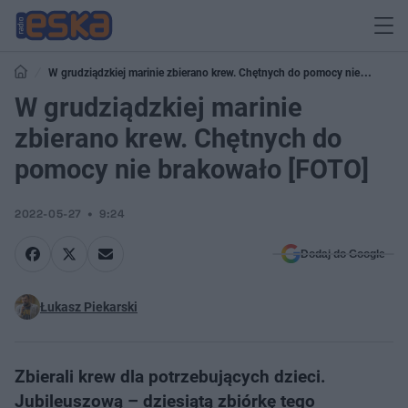
W grudziądzkiej marinie zbierano krew. Chętnych do pomocy nie
brakowało [FOTO]
W grudziądzkiej marinie
zbierano krew. Chętnych do
pomocy nie brakowało [FOTO]
2022-05-27
9:24
Dodaj do Google
Łukasz Piekarski
Zbierali krew dla potrzebujących dzieci.
Jubileuszową – dziesiątą zbiórkę tego