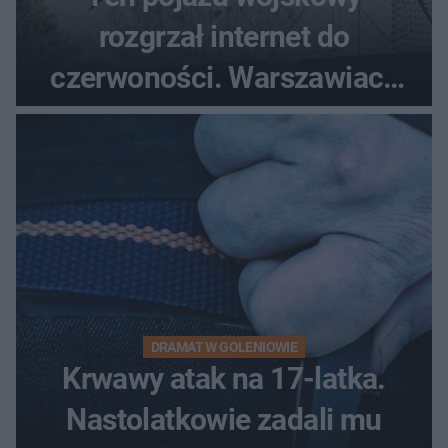
rozgrzał internet do
czerwoności. Warszawiacy
pytali, czy to Mad Max!
DRAMAT W GOLENIOWIE
Krwawy atak na 17-latka.
Nastolatkowie zadali mu