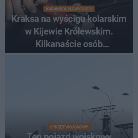
KARAMBOL NA WYŚCIGU
Kraksa na wyścigu kolarskim
w Kijewie Królewskim.
Kilkanaście osób
poszkodowanych, lądował
śmigłowiec LPR
SPRZĘT WOJSKOWY
Ten pojazd wojskowy