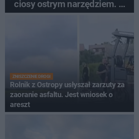
ciosy ostrym narzędziem. O
ich losach zdecyduje sąd
rodzinny
ZNISZCZENIE DROGI
Rolnik z Ostropy usłyszał zarzuty za
zaoranie asfaltu. Jest wniosek o
areszt