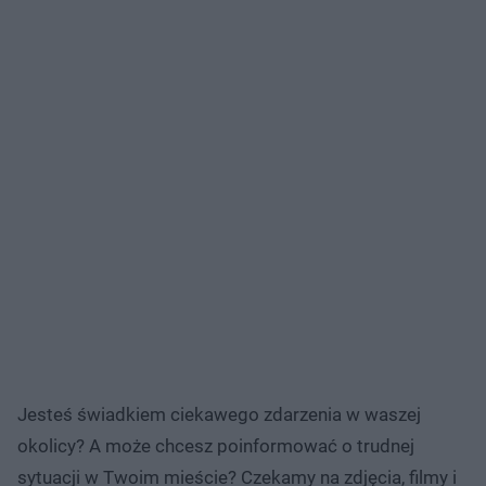
Jesteś świadkiem ciekawego zdarzenia w waszej
okolicy? A może chcesz poinformować o trudnej
sytuacji w Twoim mieście? Czekamy na zdjęcia, filmy i