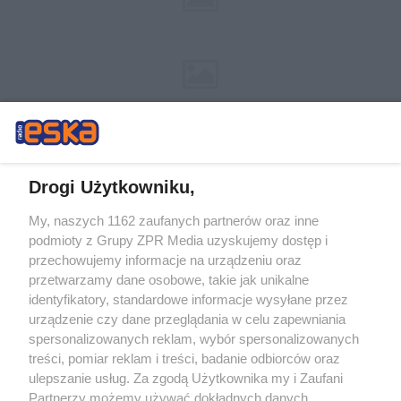
Drogi Użytkowniku,
My, naszych 1162 zaufanych partnerów oraz inne
Żaden utwór zamieszczony w serwisie nie może być powielany i
podmioty z Grupy ZPR Media uzyskujemy dostęp i
rozpowszechniany lub dalej rozpowszechniany w jakikolwiek sposób (w
tym także elektroniczny lub mechaniczny) na jakimkolwiek polu
przechowujemy informacje na urządzeniu oraz
eksploatacji w jakiejkolwiek formie, włącznie z umieszczaniem w Internecie
przetwarzamy dane osobowe, takie jak unikalne
bez pisemnej zgody właściciela praw. Jakiekolwiek użycie lub
wykorzystanie utworów w całości lub w części z naruszeniem prawa, tzn.
identyfikatory, standardowe informacje wysyłane przez
bez właściwej zgody, jest zabronione pod groźbą kary i może być ścigane
urządzenie czy dane przeglądania w celu zapewniania
prawnie.
spersonalizowanych reklam, wybór spersonalizowanych
treści, pomiar reklam i treści, badanie odbiorców oraz
ulepszanie usług. Za zgodą Użytkownika my i Zaufani
Partnerzy możemy używać dokładnych danych