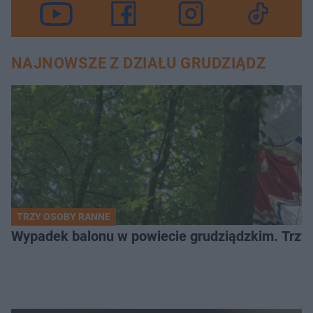
NAJNOWSZE Z DZIAŁU GRUDZIĄDZ
TRZY OSOBY RANNE
Wypadek balonu w powiecie grudziądzkim. Trzy os