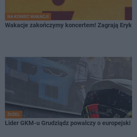
NA KONIEC WAKACJI
Wakacje zakończymy koncertem! Zagrają Eryk 
ŻUŻEL
Lider GKM-u Grudziądz powalczy o europejski t