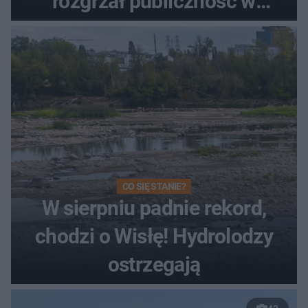
rozgrzał publiczność w
Toruniu
CO SIĘ STANIE?
W sierpniu padnie rekord,
chodzi o Wisłę! Hydrolodzy
ostrzegają