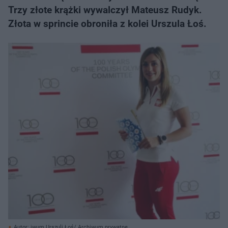
Trzy złote krążki wywalczył Mateusz Rudyk.
Złota w sprincie obroniła z kolei Urszula Łoś.
Autor: iwum Urszuli Łoś/ Archiwum prywatne