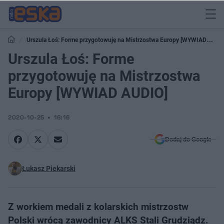
Urszula Łoś: Forme przygotowuję na Mistrzostwa Europy [WYWIAD
AUDIO]
Urszula Łoś: Forme
przygotowuję na Mistrzostwa
Europy [WYWIAD AUDIO]
2020-10-25
16:16
Dodaj do Google
Łukasz Piekarski
Z workiem medali z kolarskich mistrzostw
Polski wrócą zawodnicy ALKS Stali Grudziądz.