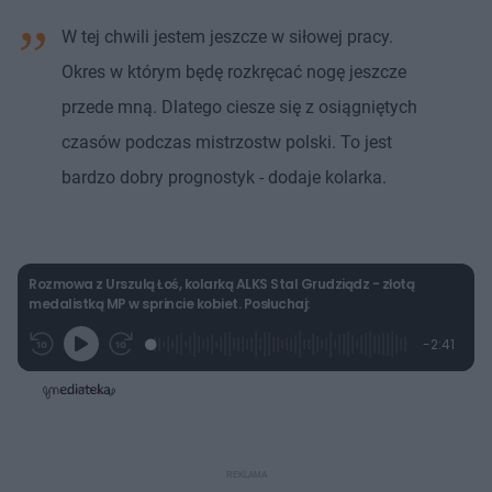
W tej chwili jestem jeszcze w siłowej pracy.
Okres w którym będę rozkręcać nogę jeszcze
przede mną. Dlatego ciesze się z osiągniętych
czasów podczas mistrzostw polski. To jest
bardzo dobry prognostyk - dodaje kolarka.
Rozmowa z Urszulą Łoś, kolarką ALKS Stal Grudziądz - złotą
medalistką MP w sprincie kobiet. Posłuchaj:
L
P
P
P
-
2:41
G
o
r
r
o
z
r
a
z
z
o
a
d
e
e
s
j
t
e
w
w
a
d
i
i
ł
:
ń
ń
y
c
9
1
1
z
.
0
0
a
s
2
s
s
Â
7
d
d