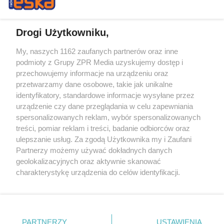
Drogi Użytkowniku,
My, naszych 1162 zaufanych partnerów oraz inne
Żaden utwór zamieszczony w serwisie nie może być powielany i
podmioty z Grupy ZPR Media uzyskujemy dostęp i
rozpowszechniany lub dalej rozpowszechniany w jakikolwiek sposób (w
tym także elektroniczny lub mechaniczny) na jakimkolwiek polu
przechowujemy informacje na urządzeniu oraz
eksploatacji w jakiejkolwiek formie, włącznie z umieszczaniem w
przetwarzamy dane osobowe, takie jak unikalne
Internecie bez pisemnej zgody właściciela praw. Jakiekolwiek użycie lub
identyfikatory, standardowe informacje wysyłane przez
wykorzystanie utworów w całości lub w części z naruszeniem prawa,
tzn. bez właściwej zgody, jest zabronione pod groźbą kary i może być
urządzenie czy dane przeglądania w celu zapewniania
ścigane prawnie.
spersonalizowanych reklam, wybór spersonalizowanych
treści, pomiar reklam i treści, badanie odbiorców oraz
ulepszanie usług. Za zgodą Użytkownika my i Zaufani
Partnerzy możemy używać dokładnych danych
geolokalizacyjnych oraz aktywnie skanować
charakterystykę urządzenia do celów identyfikacji.
Ponieważ cenimy Twoją prywatność, prosimy o zgodę na
O nas
korzystanie z tych technologii poprzez kliknięcie
Informacje prawne
„Akceptuję”. Zgoda jest dobrowolna i zawsze możesz ją
zmienić/wycofać klikając przycisk ustawień prywatności
PARTNERZY
USTAWIENIA
Nasze serwisy