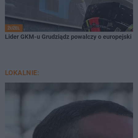
ŻUŻEL
Lider GKM-u Grudziądz powalczy o europejski t
LOKALNIE: