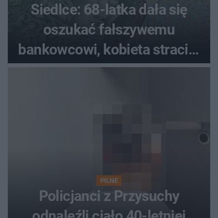
Siedlce: 68-latka dała się
oszukać fałszywemu
bankowcowi, kobieta straciła
blisko 40 tys. zł
PILNE
Policjanci z Przysuchy
odnaleźli ciało 40-letniej