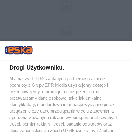
Drogi Użytkowniku,
My, naszych 1162 zaufanych partnerów oraz inne
Żaden utwór zamieszczony w serwisie nie może być powielany i
podmioty z Grupy ZPR Media uzyskujemy dostęp i
rozpowszechniany lub dalej rozpowszechniany w jakikolwiek sposób (w
tym także elektroniczny lub mechaniczny) na jakimkolwiek polu
przechowujemy informacje na urządzeniu oraz
eksploatacji w jakiejkolwiek formie, włącznie z umieszczaniem w
przetwarzamy dane osobowe, takie jak unikalne
Internecie bez pisemnej zgody właściciela praw. Jakiekolwiek użycie lub
identyfikatory, standardowe informacje wysyłane przez
wykorzystanie utworów w całości lub w części z naruszeniem prawa,
tzn. bez właściwej zgody, jest zabronione pod groźbą kary i może być
urządzenie czy dane przeglądania w celu zapewniania
ścigane prawnie.
spersonalizowanych reklam, wybór spersonalizowanych
treści, pomiar reklam i treści, badanie odbiorców oraz
ulepszanie usług. Za zgodą Użytkownika my i Zaufani