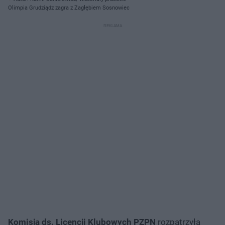
Olimpia Grudziądz zagra z Zagłębiem Sosnowiec
Komisja ds. Licencji Klubowych PZPN
rozpatrzyła