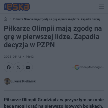
Piłkarze Olimpii mają zgodę na grę w pierwszej lidze. Zapadła decyzja w
PZPN
Piłkarze Olimpii mają zgodę na
grę w pierwszej lidze. Zapadła
decyzja w PZPN
2026-05-12
14:12
Dodaj do Google
Łukasz Piekarski
Piłkarze Olimpii Grudziądz w przyszłym sezonie
będą mogli grać na pierwszoligowych boiskach.