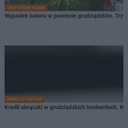
TRZY OSOBY RANNE
Wypadek balonu w powiecie grudziądzkim. Trzy os
WPADLI Z FANTAMI
Kradli obrączki w grudziądzkich lombardach. Wp