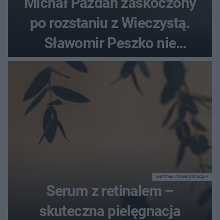
Michał Pazdan zaskoczony
po rozstaniu z Wieczystą.
Sławomir Peszko nie
dotrzymał słowa?
MATERIAŁ SPONSOROWANY
Serum z retinalem –
skuteczna pielęgnacja