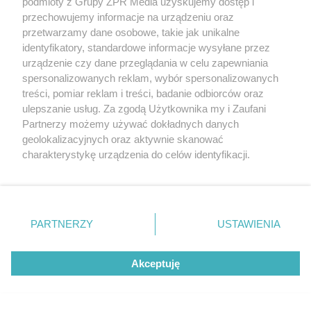
podmioty z Grupy ZPR Media uzyskujemy dostęp i
przechowujemy informacje na urządzeniu oraz
przetwarzamy dane osobowe, takie jak unikalne
identyfikatory, standardowe informacje wysyłane przez
Z REGIONU
urządzenie czy dane przeglądania w celu zapewniania
Dwa wypadki w powiecie siedleckim.
spersonalizowanych reklam, wybór spersonalizowanych
Trzy osoby ranne!
treści, pomiar reklam i treści, badanie odbiorców oraz
ulepszanie usług. Za zgodą Użytkownika my i Zaufani
Partnerzy możemy używać dokładnych danych
geolokalizacyjnych oraz aktywnie skanować
charakterystykę urządzenia do celów identyfikacji.
Ponieważ cenimy Twoją prywatność, prosimy o zgodę na
korzystanie z tych technologii poprzez kliknięcie
„Akceptuję”. Zgoda jest dobrowolna i zawsze możesz ją
zmienić/wycofać klikając przycisk ustawień prywatności
PARTNERZY
USTAWIENIA
znajdujący się w lewym dolnym rogu strony
. Niektóre
rodzaje przetwarzania danych nie wymagają zgody
TRAGEDIA NA DRODZE
Akceptuję
użytkownika, ale masz prawo sprzeciwić się takiemu
Bus uderzył w drzewo z przerażającą siłą.
przetwarzaniu. Preferencje będą miały zastosowanie tylko
Kierowca zginął na miejscu, pasażer walczy
na tej witrynie.