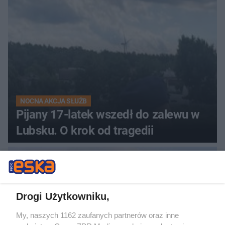
NOCNA AKCJA SŁUŻB
Pijany 17-latek wszedł do zalewu w
Lubsku. O krok od tragedii
Drogi Użytkowniku,
My, naszych 1162 zaufanych partnerów oraz inne