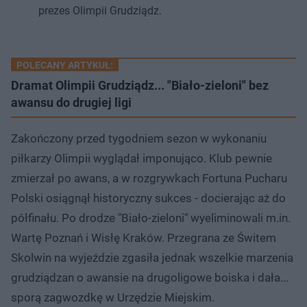
prezes Olimpii Grudziądz.
POLECANY ARTYKUŁ:
Dramat Olimpii Grudziądz... "Biało-zieloni" bez
awansu do drugiej ligi
Zakończony przed tygodniem sezon w wykonaniu
piłkarzy Olimpii wyglądał imponująco. Klub pewnie
zmierzał po awans, a w rozgrywkach Fortuna Pucharu
Polski osiągnął historyczny sukces - docierając aż do
półfinału. Po drodze "Biało-zieloni" wyeliminowali m.in.
Wartę Poznań i Wisłę Kraków. Przegrana ze Świtem
Skolwin na wyjeździe zgasiła jednak wszelkie marzenia
grudziądzan o awansie na drugoligowe boiska i dała...
sporą zagwozdkę w Urzędzie Miejskim.