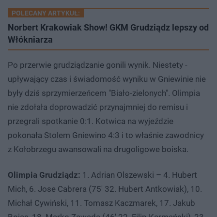
POLECANY ARTYKUŁ:
Norbert Krakowiak Show! GKM Grudziądz lepszy od
Włókniarza
Po przerwie grudziądzanie gonili wynik. Niestety -
upływający czas i świadomość wyniku w Gniewinie nie
były dziś sprzymierzeńcem "Biało-zielonych". Olimpia
nie zdołała doprowadzić przynajmniej do remisu i
przegrali spotkanie 0:1. Kotwica na wyjeździe
pokonała Stolem Gniewino 4:3 i to właśnie zawodnicy
z Kołobrzegu awansowali na drugoligowe boiska.
Olimpia Grudziądz:
1. Adrian Olszewski – 4. Hubert
Mich, 6. Jose Cabrera (75′ 32. Hubert Antkowiak), 10.
Michał Cywiński, 11. Tomasz Kaczmarek, 17. Jakub
Bojas, 18. Marko Zawada (46′ 22. Filip Karmański), 23.