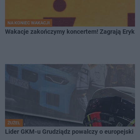
NA KONIEC WAKACJI
Wakacje zakończymy koncertem! Zagrają Eryk 
ŻUŻEL
Lider GKM-u Grudziądz powalczy o europejski t