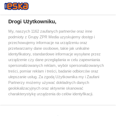
Drogi Użytkowniku,
My, naszych 1162 zaufanych partnerów oraz inne
Żaden utwór zamieszczony w serwisie nie może być powielany i
podmioty z Grupy ZPR Media uzyskujemy dostęp i
rozpowszechniany lub dalej rozpowszechniany w jakikolwiek sposób (w
tym także elektroniczny lub mechaniczny) na jakimkolwiek polu
przechowujemy informacje na urządzeniu oraz
eksploatacji w jakiejkolwiek formie, włącznie z umieszczaniem w
przetwarzamy dane osobowe, takie jak unikalne
Internecie bez pisemnej zgody właściciela praw. Jakiekolwiek użycie lub
identyfikatory, standardowe informacje wysyłane przez
wykorzystanie utworów w całości lub w części z naruszeniem prawa,
tzn. bez właściwej zgody, jest zabronione pod groźbą kary i może być
urządzenie czy dane przeglądania w celu zapewniania
ścigane prawnie.
spersonalizowanych reklam, wybór spersonalizowanych
treści, pomiar reklam i treści, badanie odbiorców oraz
ulepszanie usług. Za zgodą Użytkownika my i Zaufani
Partnerzy możemy używać dokładnych danych
geolokalizacyjnych oraz aktywnie skanować
charakterystykę urządzenia do celów identyfikacji.
Ponieważ cenimy Twoją prywatność, prosimy o zgodę na
O nas
korzystanie z tych technologii poprzez kliknięcie
Informacje prawne
„Akceptuję”. Zgoda jest dobrowolna i zawsze możesz ją