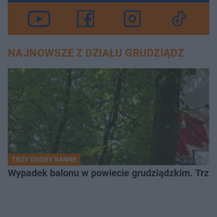
NAJNOWSZE Z DZIAŁU GRUDZIĄDZ
TRZY OSOBY RANNE
Wypadek balonu w powiecie grudziądzkim. Trzy os