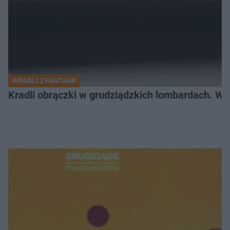
WPADLI Z FANTAMI
Kradli obrączki w grudziądzkich lombardach. Wp