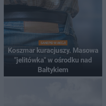
SANEPID W AKCJI
Koszmar kuracjuszy. Masowa
"jelitówka" w ośrodku nad
Bałtykiem