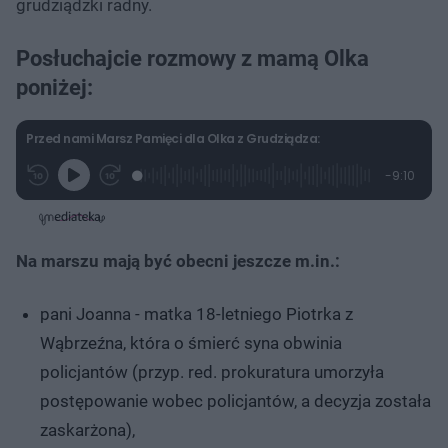
grudziądzki radny.
Posłuchajcie rozmowy z mamą Olka
poniżej:
Przed nami Marsz Pamięci dla Olka z Grudziądza:
L
P
P
P
-
9:10
G
o
r
r
o
z
r
a
z
z
o
a
d
e
e
s
j
t
e
w
w
a
d
i
i
ł
:
ń
ń
y
Na marszu mają być obecni jeszcze m.in.:
c
2
1
1
z
.
0
0
a
s
7
s
s
Â
2
d
d
pani Joanna - matka 18-letniego Piotrka z
%
o
o
t
p
Wąbrzeźna, która o śmierć syna obwinia
u
r
ł
z
policjantów (przyp. red. prokuratura umorzyła
u
o
d
postępowanie wobec policjantów, a decyzja została
u
zaskarżona),