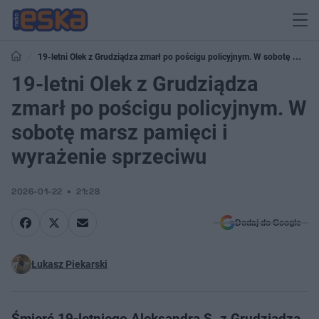
19-letni Olek z Grudziądza zmarł po pościgu policyjnym. W sobotę marsz
pamięci i wyrażenie sprzeciwu
19-letni Olek z Grudziądza
zmarł po pościgu policyjnym. W
sobotę marsz pamięci i
wyrażenie sprzeciwu
2026-01-22
21:28
Dodaj do Google
Łukasz Piekarski
Śmierć 19-letniego Aleksandra S. z Grudziądza