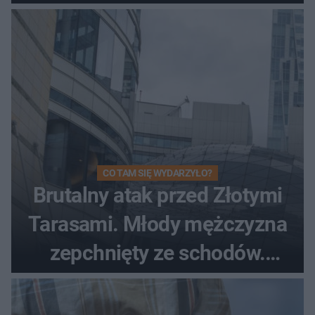
CO TAM SIĘ WYDARZYŁO?
Brutalny atak przed Złotymi
Tarasami. Młody mężczyzna
zepchnięty ze schodów.
Szokujące nagranie krąży po
sieci