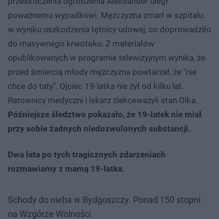
przeskoczenia ogrodzenia Aleksander uległ
poważnemu wypadkowi. Mężczyzna zmarł w szpitalu
w wyniku uszkodzenia tętnicy udowej, co doprowadziło
do masywnego krwotoku. Z materiałów
opublikowanych w programie telewizyjnym wynika, że
przed śmiercią młody mężczyzna powtarzał, że "nie
chce do taty". Ojciec 19-latka nie żył od kilku lat.
Ratownicy medyczni i lekarz zlekceważyli stan Olka.
Późniejsze śledztwo pokazało, że 19-latek nie miał
przy sobie żadnych niedozwolonych substancji.
Dwa lata po tych tragicznych zdarzeniach
rozmawiamy z mamą 19-latka.
Schody do nieba w Bydgoszczy. Ponad 150 stopni
na Wzgórze Wolności