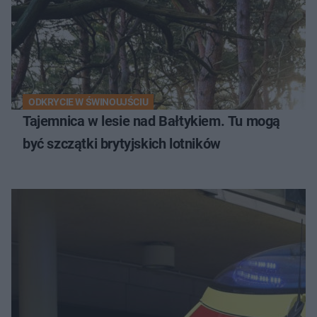
ODKRYCIE W ŚWINOUJŚCIU
Tajemnica w lesie nad Bałtykiem. Tu mogą
być szczątki brytyjskich lotników