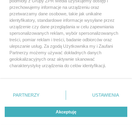
podmioty z Grupy ZPR Media uzyskujemy dostęp i
przechowujemy informacje na urządzeniu oraz
przetwarzamy dane osobowe, takie jak unikalne
identyfikatory, standardowe informacje wysyłane przez
urządzenie czy dane przeglądania w celu zapewniania
spersonalizowanych reklam, wybór spersonalizowanych
treści, pomiar reklam i treści, badanie odbiorców oraz
ulepszanie usług. Za zgodą Użytkownika my i Zaufani
Partnerzy możemy używać dokładnych danych
geolokalizacyjnych oraz aktywnie skanować
charakterystykę urządzenia do celów identyfikacji.
Ponieważ cenimy Twoją prywatność, prosimy o zgodę na
korzystanie z tych technologii poprzez kliknięcie
„Akceptuję”. Zgoda jest dobrowolna i zawsze możesz ją
zmienić/wycofać klikając przycisk ustawień prywatności
PARTNERZY
USTAWIENIA
znajdujący się w lewym dolnym rogu strony
. Niektóre
rodzaje przetwarzania danych nie wymagają zgody
Akceptuję
użytkownika, ale masz prawo sprzeciwić się takiemu
przetwarzaniu. Preferencje będą miały zastosowanie tylko
na tej witrynie.