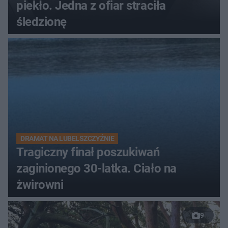
piekło. Jedna z ofiar straciła
śledzionę
DRAMAT NA LUBELSZCZYŹNIE
Tragiczny finał poszukiwań
zaginionego 30-latka. Ciało na
żwirowni
9