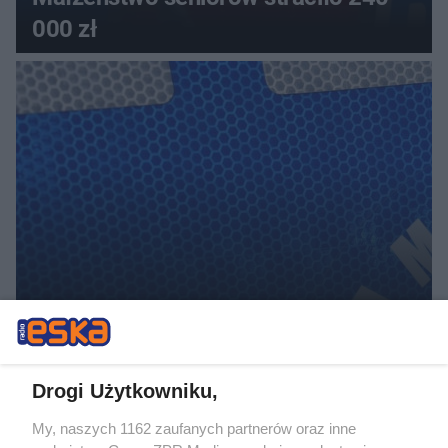
000 zł
Bójka w Kościerzynie. Sześciu
mężczyzn usłyszało zarzuty
Drogi Użytkowniku,
ZOBACZ WIĘCEJ
My, naszych 1162 zaufanych partnerów oraz inne