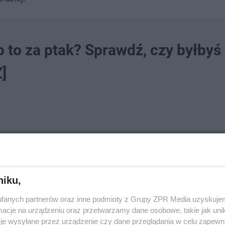
 to za ptak? Sprawdź, czy byłbyś
]
niku,
fanych partnerów oraz inne podmioty z Grupy ZPR Media uzyskujem
cje na urządzeniu oraz przetwarzamy dane osobowe, takie jak unika
je wysyłane przez urządzenie czy dane przeglądania w celu zapewn