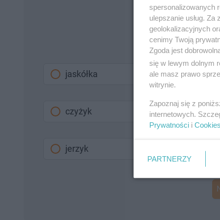
spersonalizowanych re
ulepszanie usług. Za
geolokalizacyjnych or
cenimy Twoją prywatno
Zgoda jest dobrowoln
się w lewym dolnym r
jaskółka
ale masz prawo sprzec
witrynie.
Zapoznaj się z poniż
czyżyk
internetowych. Szcze
Prywatności
i
Cookie
jerzyk
PARTNERZY