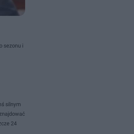
o sezonu i
mś silnym
 znajdować
zcze 24