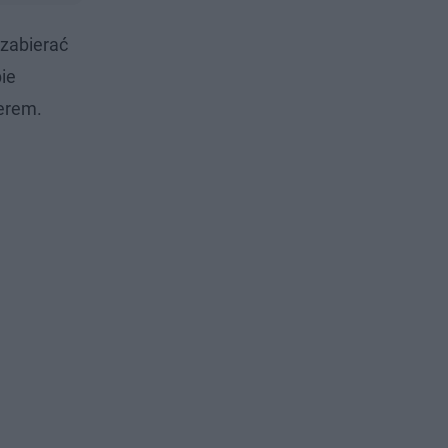
 zabierać
ie
nerem.