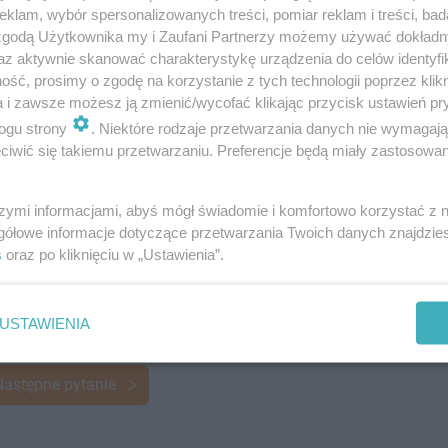
klam, wybór spersonalizowanych treści, pomiar reklam i treści, bad
 zgodą Użytkownika my i Zaufani Partnerzy możemy używać dokład
az aktywnie skanować charakterystykę urządzenia do celów identyfi
ść, prosimy o zgodę na korzystanie z tych technologii poprzez klikn
a i zawsze możesz ją zmienić/wycofać klikając przycisk ustawień pr
ogu strony
. Niektóre rodzaje przetwarzania danych nie wymagaj
iwić się takiemu przetwarzaniu. Preferencje będą miały zastosowanie
szymi informacjami, abyś mógł świadomie i komfortowo korzystać z
gółowe informacje dotyczące przetwarzania Twoich danych znajdzi
s
oraz po kliknięciu w „Ustawienia”.
USTAWIENIA
Następne pytanie