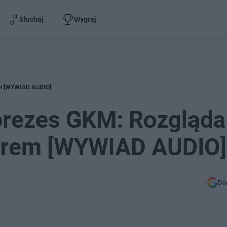
Słuchaj
Wygraj
em [WYWIAD AUDIO]
prezes GKM: Rozgląd
nerem [WYWIAD AUDIO]
Do