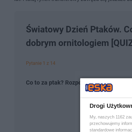
Światowy Dzień Ptaków. Co
dobrym ornitologiem [QUIZ
Pytanie 1 z 14
Co to za ptak? Rozpoznaj po zdjęciu
Drogi Użytkow
My, naszych 1162 zau
przechowujemy informa
standardowe informac