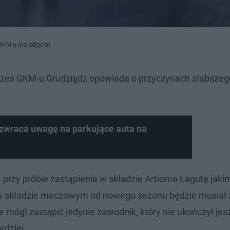
KM-u (na zdjęciu)
ezes GKM-u Grudziądz opowiada o przyczynach słabszeg
 zwraca uwagę na parkujące auta na
n. przy próbie zastąpienia w składzie Artioma Łagutę jaki
 w składzie meczowym od nowego sezonu będzie musiał
e mógł zastąpić jedynie zawodnik, który nie ukończył jes
rdziej.