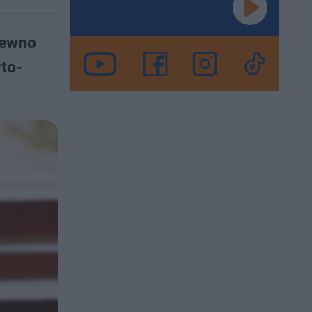
pewno
to-