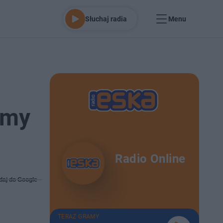
Słuchaj radia
Menu
amy
Radio Online
daj do Google
TERAZ GRAMY