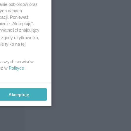
anie odbiorców oraz
nych danych
kacji. Ponieważ
ięcie „Akceptuję”.
ywatności znajdujący
ą zgody użytkownika,
 tylko na tej
 naszych serwisów
esz w
Polityce
Akceptuję