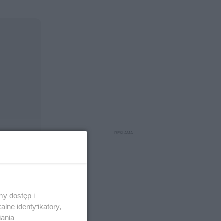
y dostęp i
lne identyfikatory,
iania