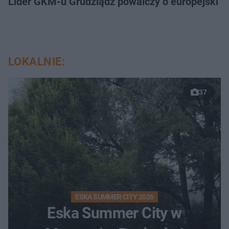
Lider GKM-u Grudziądz powalczy o europejski t
LOKALNIE:
37
ESKA SUMMER CITY 2026
Eska Summer City w