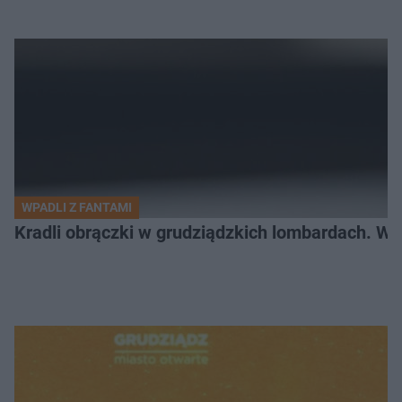
WPADLI Z FANTAMI
Kradli obrączki w grudziądzkich lombardach. Wp