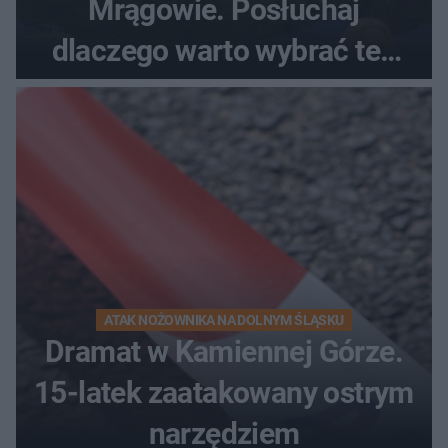
Mrągowie. Posłuchaj
dlaczego warto wybrać ten
kierunek na urlop!
ATAK NOŻOWNIKA NA DOLNYM ŚLĄSKU
Dramat w Kamiennej Górze.
15-latek zaatakowany ostrym
narzędziem