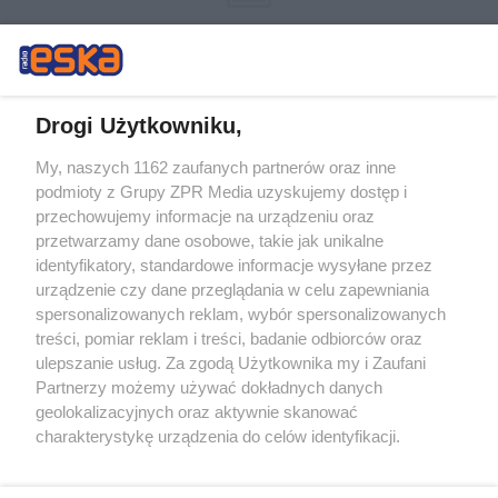
Drogi Użytkowniku,
My, naszych 1162 zaufanych partnerów oraz inne
Żaden utwór zamieszczony w serwisie nie może być powielany i
podmioty z Grupy ZPR Media uzyskujemy dostęp i
rozpowszechniany lub dalej rozpowszechniany w jakikolwiek sposób (w
tym także elektroniczny lub mechaniczny) na jakimkolwiek polu
przechowujemy informacje na urządzeniu oraz
eksploatacji w jakiejkolwiek formie, włącznie z umieszczaniem w
przetwarzamy dane osobowe, takie jak unikalne
Internecie bez pisemnej zgody właściciela praw. Jakiekolwiek użycie lub
identyfikatory, standardowe informacje wysyłane przez
wykorzystanie utworów w całości lub w części z naruszeniem prawa,
tzn. bez właściwej zgody, jest zabronione pod groźbą kary i może być
urządzenie czy dane przeglądania w celu zapewniania
ścigane prawnie.
spersonalizowanych reklam, wybór spersonalizowanych
treści, pomiar reklam i treści, badanie odbiorców oraz
ulepszanie usług. Za zgodą Użytkownika my i Zaufani
Partnerzy możemy używać dokładnych danych
geolokalizacyjnych oraz aktywnie skanować
charakterystykę urządzenia do celów identyfikacji.
Ponieważ cenimy Twoją prywatność, prosimy o zgodę na
O nas
korzystanie z tych technologii poprzez kliknięcie