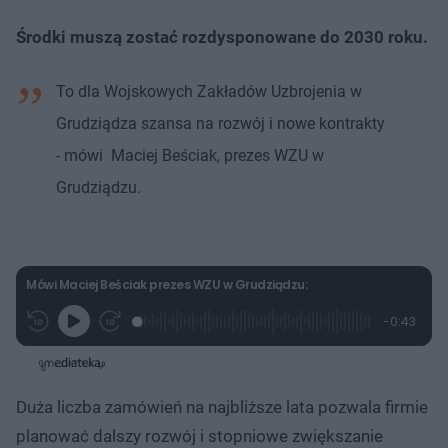
Środki muszą zostać rozdysponowane do 2030 roku.
To dla Wojskowych Zakładów Uzbrojenia w
Grudziądza szansa na rozwój i nowe kontrakty
- mówi Maciej Beściak, prezes WZU w
Grudziądzu.
Mówi Maciej Beściak prezes WZU w Grudziądzu:
L
P
P
P
-
0:43
G
o
r
r
o
z
r
a
z
z
o
a
d
e
e
s
j
t
e
w
w
a
d
i
i
ł
:
ń
ń
y
Duża liczba zamówień na najbliższe lata pozwala firmie
c
3
1
1
z
4
0
0
a
planować dalszy rozwój i stopniowe zwiększanie
s
.
s
s