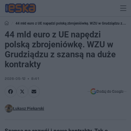
44 mld euro z UE napędzi polską zbrojeniówkę. WZU w Grudziądzu z
szansą na duże kontrakty
44 mld euro z UE napędzi
polską zbrojeniówkę. WZU w
Grudziądzu z szansą na duże
kontrakty
2026-05-12
8:41
Dodaj do Google
Łukasz Piekarski
Szansa na rozwój i nowe kontrakty. Tak o