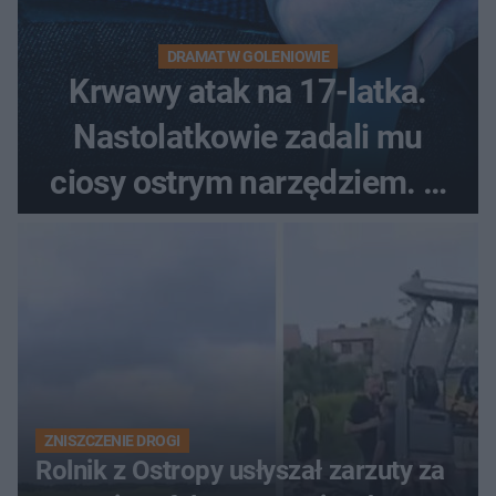
DRAMAT W GOLENIOWIE
Krwawy atak na 17-latka.
Nastolatkowie zadali mu
ciosy ostrym narzędziem. O
ich losach zdecyduje sąd
rodzinny
ZNISZCZENIE DROGI
Rolnik z Ostropy usłyszał zarzuty za