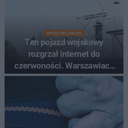
SPRZĘT WOJSKOWY
Ten pojazd wojskowy
rozgrzał internet do
czerwoności. Warszawiacy
pytali, czy to Mad Max!