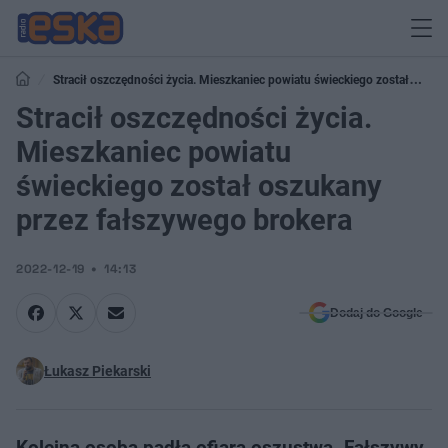
Stracił oszczędności życia. Mieszkaniec powiatu świeckiego został
oszukany przez fałszywego brokera
Stracił oszczędności życia.
Mieszkaniec powiatu
świeckiego został oszukany
przez fałszywego brokera
2022-12-19
14:13
Dodaj do Google
Łukasz Piekarski
Kolejna osoba padła ofiarą oszustwa. Fałszywy