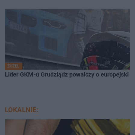
ŻUŻEL
Lider GKM-u Grudziądz powalczy o europejski t
LOKALNIE: