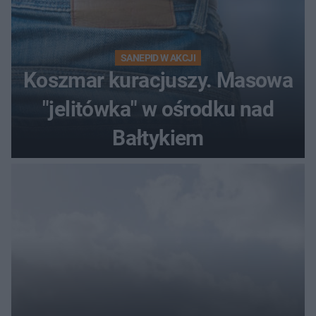
SANEPID W AKCJI
Koszmar kuracjuszy. Masowa
"jelitówka" w ośrodku nad
Bałtykiem