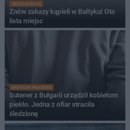
SINICE ATAKUJĄ
Znów zakazy kąpieli w Bałtyku! Oto
lista miejsc
BRUTALNY PROCEDER
Sutener z Bułgarii urządził kobietom
piekło. Jedna z ofiar straciła
śledzionę