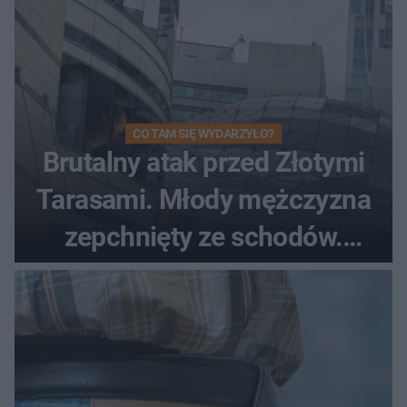
CO TAM SIĘ WYDARZYŁO?
Brutalny atak przed Złotymi
Tarasami. Młody mężczyzna
zepchnięty ze schodów.
Szokujące nagranie krąży po
sieci