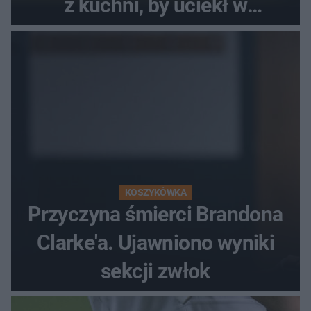
z kuchni, by uciekł w
popłochu
KOSZYKÓWKA
Przyczyna śmierci Brandona
Clarke'a. Ujawniono wyniki
sekcji zwłok