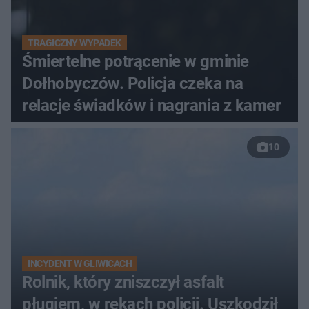
TRAGICZNY WYPADEK
Śmiertelne potrącenie w gminie
Dołhobyczów. Policja czeka na
relacje świadków i nagrania z kamer
10
INCYDENT W GLIWICACH
Rolnik, który zniszczył asfalt
pługiem, w rękach policji. Uszkodził