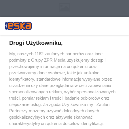
Drogi Użytkowniku,
My, naszych 1162 zaufanych partnerów oraz inne
Żaden utwór zamieszczony w serwisie nie może być powielany i
podmioty z Grupy ZPR Media uzyskujemy dostęp i
rozpowszechniany lub dalej rozpowszechniany w jakikolwiek sposób (w
tym także elektroniczny lub mechaniczny) na jakimkolwiek polu
przechowujemy informacje na urządzeniu oraz
eksploatacji w jakiejkolwiek formie, włącznie z umieszczaniem w
przetwarzamy dane osobowe, takie jak unikalne
Internecie bez pisemnej zgody właściciela praw. Jakiekolwiek użycie lub
identyfikatory, standardowe informacje wysyłane przez
wykorzystanie utworów w całości lub w części z naruszeniem prawa,
tzn. bez właściwej zgody, jest zabronione pod groźbą kary i może być
urządzenie czy dane przeglądania w celu zapewniania
ścigane prawnie.
spersonalizowanych reklam, wybór spersonalizowanych
treści, pomiar reklam i treści, badanie odbiorców oraz
ulepszanie usług. Za zgodą Użytkownika my i Zaufani
Partnerzy możemy używać dokładnych danych
geolokalizacyjnych oraz aktywnie skanować
charakterystykę urządzenia do celów identyfikacji.