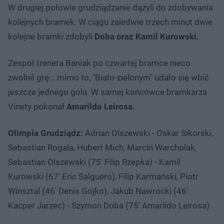
W drugiej połowie grudziądzanie dążyli do zdobywania
kolejnych bramek. W ciągu zaledwie trzech minut dwie
kolejne bramki zdobyli
Doba oraz Kamil Kurowski.
Zespół trenera Baniak po czwartej bramce nieco
zwolnił grę... mimo to, "Biało-zielonym" udało się wbić
jeszcze jednego gola. W samej końcówce bramkarza
Vinety pokonał
Amarildo Leirosa.
Olimpia Grudziądz:
Adrian Olszewski - Oskar Sikorski,
Sebastian Rogala, Hubert Mich, Marcin Warcholak,
Sebastian Olszewski (75' Filip Rzepka) - Kamil
Kurowski (67' Eric Salguero), Filip Karmański, Piotr
Winsztal (46' Denis Gojko), Jakub Nawrocki (46'
Kacper Jarzec) - Szymon Doba (75' Amarildo Leirosa)