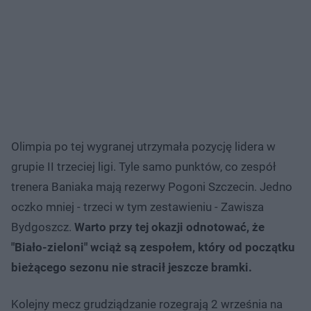
Olimpia po tej wygranej utrzymała pozycję lidera w
grupie II trzeciej ligi. Tyle samo punktów, co zespół
trenera Baniaka mają rezerwy Pogoni Szczecin. Jedno
oczko mniej - trzeci w tym zestawieniu - Zawisza
Bydgoszcz.
Warto przy tej okazji odnotować, że
"Biało-zieloni" wciąż są zespołem, który od początku
bieżącego sezonu nie stracił jeszcze bramki.
Kolejny mecz grudziądzanie rozegrają 2 września na