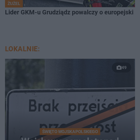
ŻUŻEL
Lider GKM-u Grudziądz powalczy o europejski t
LOKALNIE:
49
ŚWIĘTO WOJSKA POLSKIEGO