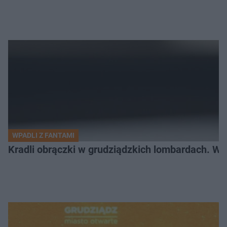
WPADLI Z FANTAMI
Kradli obrączki w grudziądzkich lombardach. Wp