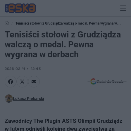
Tenisiści stołowi z Grudziądza walczą o medal. Pewna wygrana w
derbach
Tenisiści stołowi z Grudziądza
walczą o medal. Pewna
wygrana w derbach
2026-02-11
12:43
Dodaj do Google
Łukasz Piekarski
Zawodnicy The Plugin ASTS Olimpii Grudziądz
w lutym odnieśli kolejne dwa zwycięstwa za