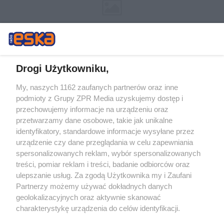
Drogi Użytkowniku,
My, naszych 1162 zaufanych partnerów oraz inne
Żaden utwór zamieszczony w serwisie nie może być powielany i
podmioty z Grupy ZPR Media uzyskujemy dostęp i
rozpowszechniany lub dalej rozpowszechniany w jakikolwiek sposób (w
tym także elektroniczny lub mechaniczny) na jakimkolwiek polu
przechowujemy informacje na urządzeniu oraz
eksploatacji w jakiejkolwiek formie, włącznie z umieszczaniem w
przetwarzamy dane osobowe, takie jak unikalne
Internecie bez pisemnej zgody właściciela praw. Jakiekolwiek użycie lub
identyfikatory, standardowe informacje wysyłane przez
wykorzystanie utworów w całości lub w części z naruszeniem prawa,
tzn. bez właściwej zgody, jest zabronione pod groźbą kary i może być
urządzenie czy dane przeglądania w celu zapewniania
ścigane prawnie.
spersonalizowanych reklam, wybór spersonalizowanych
treści, pomiar reklam i treści, badanie odbiorców oraz
ulepszanie usług. Za zgodą Użytkownika my i Zaufani
Partnerzy możemy używać dokładnych danych
geolokalizacyjnych oraz aktywnie skanować
charakterystykę urządzenia do celów identyfikacji.
Ponieważ cenimy Twoją prywatność, prosimy o zgodę na
O nas