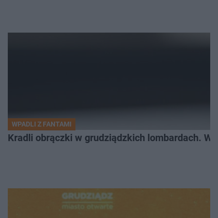
WPADLI Z FANTAMI
Kradli obrączki w grudziądzkich lombardach. Wp