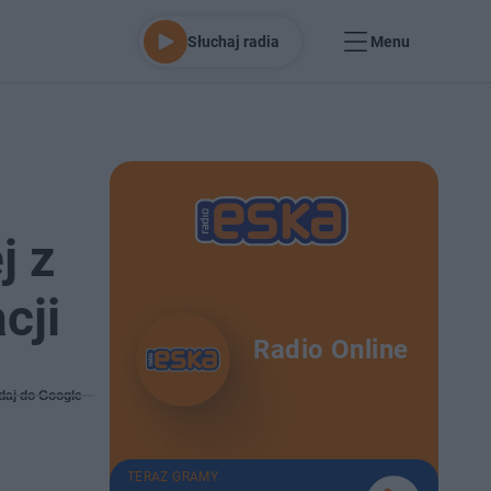
Słuchaj radia
Menu
j z
cji
Radio Online
daj do Google
TERAZ GRAMY