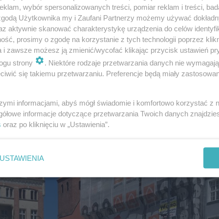
również i czynem - dodaje Mariola
klam, wybór spersonalizowanych treści, pomiar reklam i treści, bad
tor Szkoły Podstawowej w Dragaczu.
 zgodą Użytkownika my i Zaufani Partnerzy możemy używać dokład
az aktywnie skanować charakterystykę urządzenia do celów identyfi
ść, prosimy o zgodę na korzystanie z tych technologii poprzez klikn
lacji i zobaczcie zdjęcia.
a i zawsze możesz ją zmienić/wycofać klikając przycisk ustawień pr
ogu strony
. Niektóre rodzaje przetwarzania danych nie wymagaj
iwić się takiemu przetwarzaniu. Preferencje będą miały zastosowanie
szymi informacjami, abyś mógł świadomie i komfortowo korzystać z
gółowe informacje dotyczące przetwarzania Twoich danych znajdzi
s
oraz po kliknięciu w „Ustawienia”.
USTAWIENIA