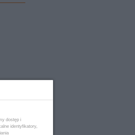
y dostęp i
lne identyfikatory,
iania