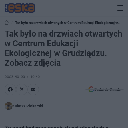
Tak było na drzwiach otwartych w Centrum Edukacji Ekologicznej w
Grudziądzu. Zobacz zdjęcia
Tak było na drzwiach otwartych
w Centrum Edukacji
Ekologicznej w Grudziądzu.
Zobacz zdjęcia
2023-10-29
10:12
Dodaj do Google
Łukasz Piekarski
Za nami jesienna edycja drzwi otwartych w