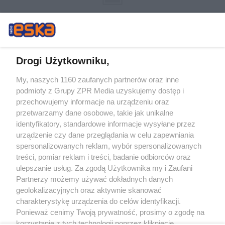
Drogi Użytkowniku,
My, naszych 1160 zaufanych partnerów oraz inne
Żaden utwór zamieszczony w serwisie nie może być powielany i
podmioty z Grupy ZPR Media uzyskujemy dostęp i
rozpowszechniany lub dalej rozpowszechniany w jakikolwiek sposób (w
tym także elektroniczny lub mechaniczny) na jakimkolwiek polu
przechowujemy informacje na urządzeniu oraz
eksploatacji w jakiejkolwiek formie, włącznie z umieszczaniem w Internecie
przetwarzamy dane osobowe, takie jak unikalne
bez pisemnej zgody właściciela praw. Jakiekolwiek użycie lub
wykorzystanie utworów w całości lub w części z naruszeniem prawa, tzn.
identyfikatory, standardowe informacje wysyłane przez
bez właściwej zgody, jest zabronione pod groźbą kary i może być ścigane
urządzenie czy dane przeglądania w celu zapewniania
prawnie.
spersonalizowanych reklam, wybór spersonalizowanych
treści, pomiar reklam i treści, badanie odbiorców oraz
ulepszanie usług. Za zgodą Użytkownika my i Zaufani
Partnerzy możemy używać dokładnych danych
geolokalizacyjnych oraz aktywnie skanować
charakterystykę urządzenia do celów identyfikacji.
O nas
Ponieważ cenimy Twoją prywatność, prosimy o zgodę na
korzystanie z tych technologii poprzez kliknięcie