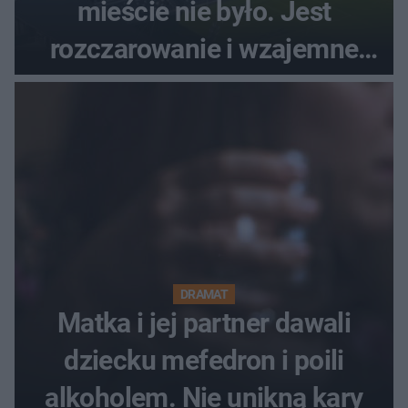
mieście nie było. Jest
rozczarowanie i wzajemne
obwinianie. Dlaczego Peak
Festiwal nie odbędzie się?
DRAMAT
Matka i jej partner dawali
dziecku mefedron i poili
alkoholem. Nie unikną kary