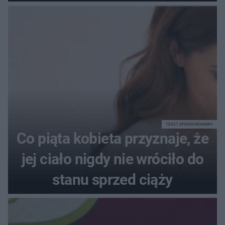
poprawnie, ile to jest
72+7×7−7×5=?
TEKST SPONSOROWANY
Co piąta kobieta przyznaje, że
jej ciało nigdy nie wróciło do
stanu sprzed ciąży