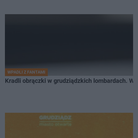
WPADLI Z FANTAMI
Kradli obrączki w grudziądzkich lombardach. Wp