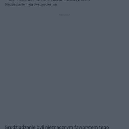
Grudziądzanie mają dwa zwycięstwa
Grudziądzanie byli nieznacznym faworytem tego