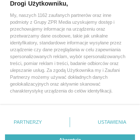
Drogi Użytkowniku,
My, naszych 1162 zaufanych partnerów oraz inne
Żaden utwór zamieszczony w serwisie nie może być powielany i
podmioty z Grupy ZPR Media uzyskujemy dostęp i
rozpowszechniany lub dalej rozpowszechniany w jakikolwiek sposób (w
tym także elektroniczny lub mechaniczny) na jakimkolwiek polu
przechowujemy informacje na urządzeniu oraz
eksploatacji w jakiejkolwiek formie, włącznie z umieszczaniem w
przetwarzamy dane osobowe, takie jak unikalne
Internecie bez pisemnej zgody właściciela praw. Jakiekolwiek użycie lub
identyfikatory, standardowe informacje wysyłane przez
wykorzystanie utworów w całości lub w części z naruszeniem prawa,
tzn. bez właściwej zgody, jest zabronione pod groźbą kary i może być
urządzenie czy dane przeglądania w celu zapewniania
ścigane prawnie.
spersonalizowanych reklam, wybór spersonalizowanych
treści, pomiar reklam i treści, badanie odbiorców oraz
ulepszanie usług. Za zgodą Użytkownika my i Zaufani
Partnerzy możemy używać dokładnych danych
geolokalizacyjnych oraz aktywnie skanować
charakterystykę urządzenia do celów identyfikacji.
Ponieważ cenimy Twoją prywatność, prosimy o zgodę na
O nas
korzystanie z tych technologii poprzez kliknięcie
Informacje prawne
„Akceptuję”. Zgoda jest dobrowolna i zawsze możesz ją
zmienić/wycofać klikając przycisk ustawień prywatności
PARTNERZY
USTAWIENIA
Nasze serwisy
znajdujący się w lewym dolnym rogu strony
. Niektóre
rodzaje przetwarzania danych nie wymagają zgody
© 2026 Grupa ZPR Media
Akceptuję