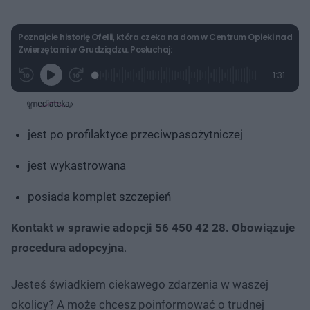
Poznajcie historię Ofelii, która czeka na dom w Centrum Opieki nad
Zwierzętami w Grudziądzu. Posłuchaj:
L
P
P
P
-
1:31
G
o
r
r
o
z
r
a
z
z
o
a
d
e
e
s
j
t
e
w
w
a
d
i
i
ł
:
ń
ń
y
jest po profilaktyce przeciwpasożytniczej
c
1
1
1
z
6
0
0
a
s
.
s
s
jest wykastrowana
Â
3
d
d
8
o
o
%
t
p
posiada komplet szczepień
u
r
ł
z
u
o
Kontakt w sprawie adopcji 56 450 42 28. Obowiązuje
d
u
procedura adopcyjna
.
Jesteś świadkiem ciekawego zdarzenia w waszej
okolicy? A może chcesz poinformować o trudnej