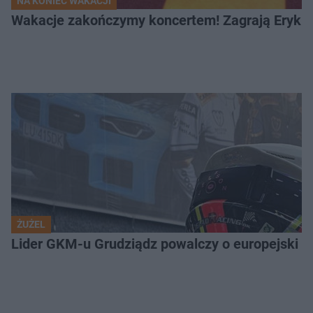
NA KONIEC WAKACJI
Wakacje zakończymy koncertem! Zagrają Eryk 
ŻUŻEL
Lider GKM-u Grudziądz powalczy o europejski t