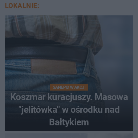
LOKALNIE:
SANEPID W AKCJI
Koszmar kuracjuszy. Masowa
"jelitówka" w ośrodku nad
Bałtykiem