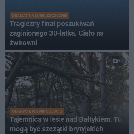
DRAMAT NA LUBELSZCZYŹNIE
Tragiczny finał poszukiwań
zaginionego 30-latka. Ciało na
żwirowni
9
ODKRYCIE W ŚWINOUJŚCIU
Tajemnica w lesie nad Bałtykiem. Tu
mogą być szczątki brytyjskich