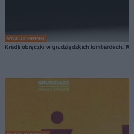
WPADLI Z FANTAMI
Kradli obrączki w grudziądzkich lombardach. Wp