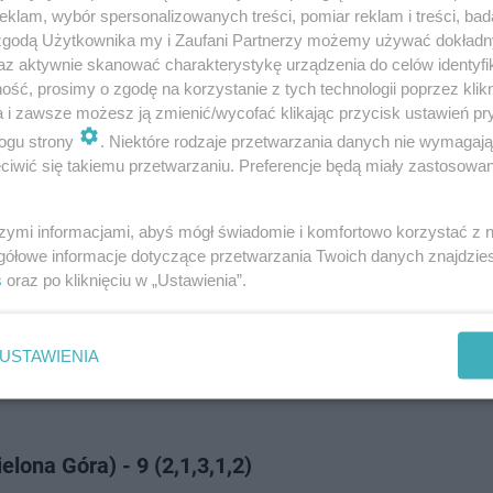
klam, wybór spersonalizowanych treści, pomiar reklam i treści, bad
 zgodą Użytkownika my i Zaufani Partnerzy możemy używać dokład
az aktywnie skanować charakterystykę urządzenia do celów identyfi
,2,3,2,u)
ść, prosimy o zgodę na korzystanie z tych technologii poprzez klikn
a i zawsze możesz ją zmienić/wycofać klikając przycisk ustawień pr
ogu strony
. Niektóre rodzaje przetwarzania danych nie wymagaj
(1,3,3,1,2)
iwić się takiemu przetwarzaniu. Preferencje będą miały zastosowanie
10 (2,3,2,2,1)
szymi informacjami, abyś mógł świadomie i komfortowo korzystać z
gółowe informacje dotyczące przetwarzania Twoich danych znajdzi
s
oraz po kliknięciu w „Ustawienia”.
ator Toruń) - 9 (3,1,1,3,1)
USTAWIENIA
ochowa) - 9 (3,2,2,0,2)
lona Góra) - 9 (2,1,3,1,2)