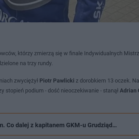
ców, którzy zmierzą się w finale Indywidualnych Mistr
dzielone na trzy rundy.
niach zwyciężył
Piotr Pawlicki
z dorobkiem 13 oczek. N
szy stopień podium - dość nieoczekiwanie - stanął
Adrian 
em. Co dalej z kapitanem GKM-u Grudziąd…