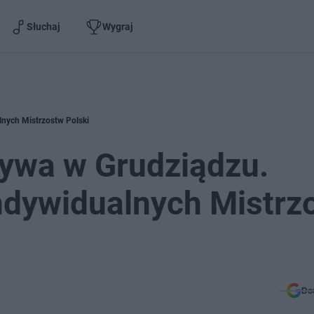
Słuchaj
Wygraj
lnych Mistrzostw Polski
rywa w Grudziądzu.
ndywidualnych Mistrz
Do