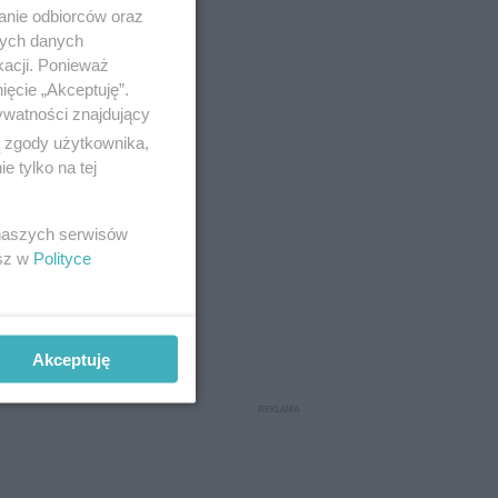
anie odbiorców oraz
nych danych
kacji. Ponieważ
ięcie „Akceptuję”.
ywatności znajdujący
ą zgody użytkownika,
 tylko na tej
 naszych serwisów
esz w
Polityce
Akceptuję