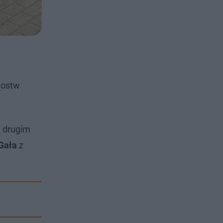
zostw
a drugim
Gała
z