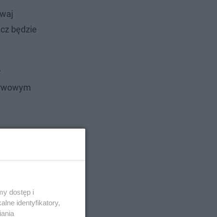
dwaj
zcz będzie
w
erwowym
y dostęp i
lne identyfikatory,
iania