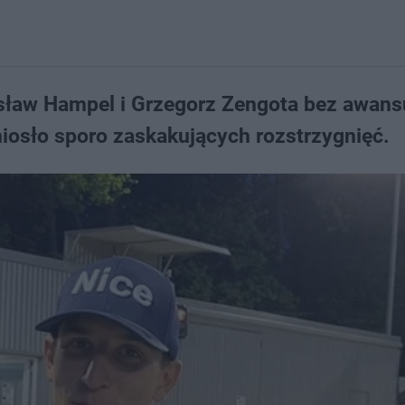
osław Hampel i Grzegorz Zengota bez awans
iosło sporo zaskakujących rozstrzygnięć.