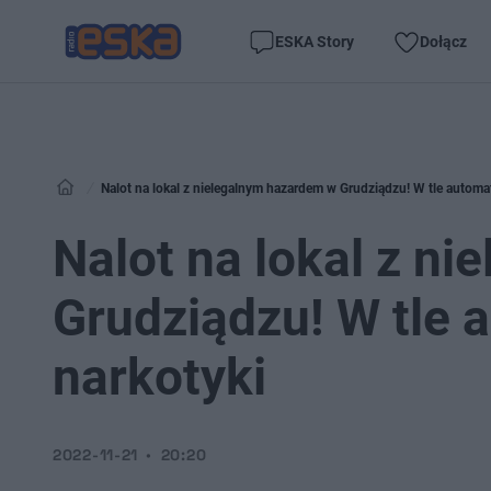
ESKA Story
Dołącz
Nalot na lokal z nielegalnym hazardem w Grudziądzu! W tle automaty
Nalot na lokal z n
Grudziądzu! W tle a
narkotyki
2022-11-21
20:20