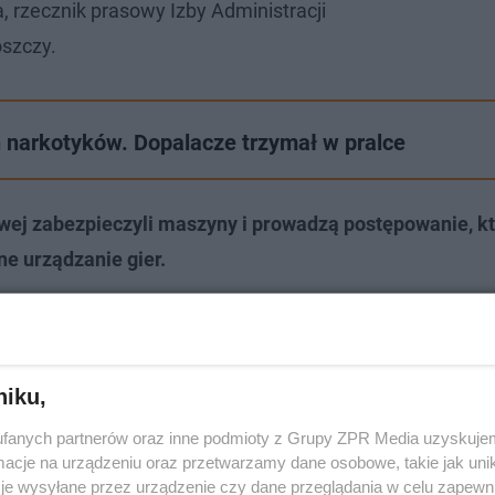
, rzecznik prasowy Izby Administracji
szczy.
 narkotyków. Dopalacze trzymał w pralce
owej zabezpieczyli maszyny i prowadzą postępowanie, k
ne urządzanie gier.
niku,
fanych partnerów oraz inne podmioty z Grupy ZPR Media uzyskujem
cje na urządzeniu oraz przetwarzamy dane osobowe, takie jak unika
je wysyłane przez urządzenie czy dane przeglądania w celu zapewn