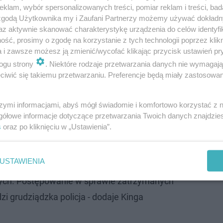
klam, wybór spersonalizowanych treści, pomiar reklam i treści, bad
 zgodą Użytkownika my i Zaufani Partnerzy możemy używać dokład
az aktywnie skanować charakterystykę urządzenia do celów identyfi
ść, prosimy o zgodę na korzystanie z tych technologii poprzez klikn
a i zawsze możesz ją zmienić/wycofać klikając przycisk ustawień pr
ogu strony
. Niektóre rodzaje przetwarzania danych nie wymagaj
iwić się takiemu przetwarzaniu. Preferencje będą miały zastosowanie
ardu?
 kara grzywny, kara pozbawienia wolności do 3 lat, albo 
szymi informacjami, abyś mógł świadomie i komfortowo korzystać z
gółowe informacje dotyczące przetwarzania Twoich danych znajdzi
 pieniężną w wysokości 100 tys. złotych od każdego au
s
oraz po kliknięciu w „Ustawienia”.
ły zarzut urządzania lub prowadzenia gier
USTAWIENIA
 przepisom ustawy oraz posiadania
ych. Postępowanie w sprawie zatrzymanych
i grudziądzka policja - dodaje Kinga