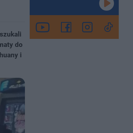
szukali
omaty do
huany i