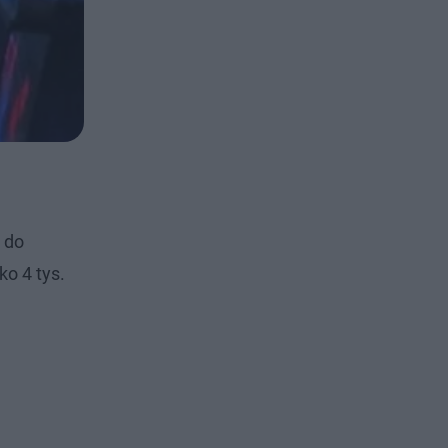
 do
o 4 tys.