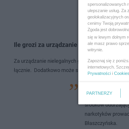
spersonalizowanych re
ulepszanie usług. Za
geolokalizacyjnych or
cenimy Twoją prywatno
Zgoda jest dobrowoln
się w lewym dolnym r
ale masz prawo sprzec
Ile grozi za urządzanie nielegalnego haz
witrynie.
Za urządzanie nielegalnych gier hazardowych grozi:
Zapoznaj się z poniż
internetowych. Szcze
łącznie. Dodatkowo może skończyć się także karą
Prywatności
i
Cookie
Dwie osoby usłysza
PARTNERZY
hazardowych wbrew
środków odurzając
narkotyków prowadz
Błaszczyńska.