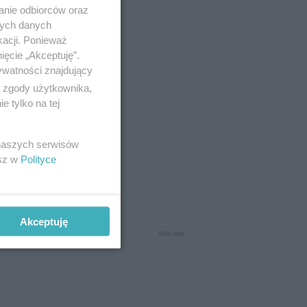
anie odbiorców oraz
nych danych
kacji. Ponieważ
ięcie „Akceptuję”.
ywatności znajdujący
ą zgody użytkownika,
 tylko na tej
obie kary
 naszych serwisów
esz w
Polityce
tomatu.
Akceptuję