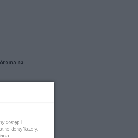
tórema na
y dostęp i
lne identyfikatory,
iania