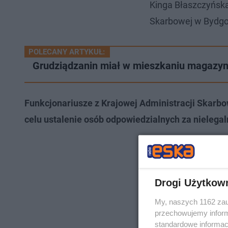
Kinga Błaszczyńska
Skarbowej w Bydgo
POLECANY ARTYKUŁ:
Grudziądzanin miał w mieszkaniu magazyn
Funkcjonariusze z Krajowej Administracji Skarb
celu ustalenie osób odpowiedzialnych za nielegal
Drogi Użytkow
My, naszych 1162 zau
przechowujemy informa
standardowe informac