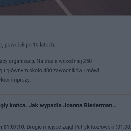
j powrócił po 15 latach.
ęcy organizacji. Na trasie wcześniej 250
iegu głównym około 400 zawodników - mówi
ektor imprezy.
egły końca. Jak wypadła Joanna Biederman…
m 01:07:10.
Drugie miejsce zajął Patryk Kozłowski (01:08: