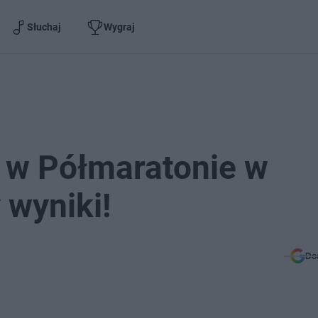
Słuchaj
Wygraj
i w Półmaratonie w
 wyniki!
Do