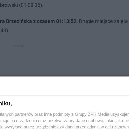
rowski (01:08:36).
dra Brzezińska z czasem 01:13:52.
Drugie miejsce zajęła
:43).
niku,
fanych partnerów oraz inne podmioty z Grupy ZPR Media uzyskujem
cje na urządzeniu oraz przetwarzamy dane osobowe, takie jak unika
je wysyłane przez urządzenie czy dane przeglądania w celu zapewn