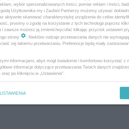
klam, wybór spersonalizowanych treści, pomiar reklam i treści, bad
ę opowiedziała nam o imprezie, trasie i ciężkiej (upalne
 zgodą Użytkownika my i Zaufani Partnerzy możemy używać dokład
az aktywnie skanować charakterystykę urządzenia do celów identyfi
ść, prosimy o zgodę na korzystanie z tych technologii poprzez klikn
a i zawsze możesz ją zmienić/wycofać klikając przycisk ustawień pr
ogu strony
. Niektóre rodzaje przetwarzania danych nie wymagaj
iwić się takiemu przetwarzaniu. Preferencje będą miały zastosowanie
szymi informacjami, abyś mógł świadomie i komfortowo korzystać z
gółowe informacje dotyczące przetwarzania Twoich danych znajdzi
s
oraz po kliknięciu w „Ustawienia”.
USTAWIENIA