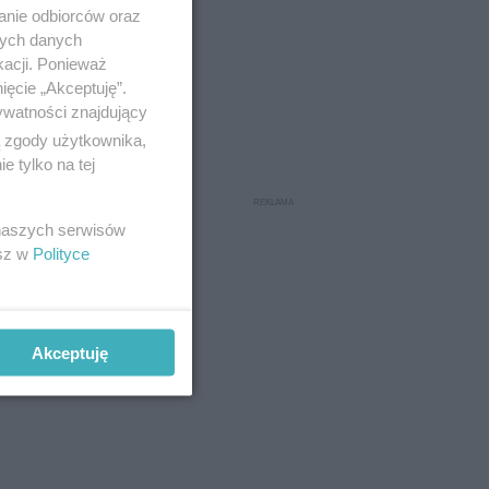
anie odbiorców oraz
j)
nych danych
kacji. Ponieważ
ięcie „Akceptuję”.
ywatności znajdujący
ą zgody użytkownika,
 tylko na tej
 naszych serwisów
esz w
Polityce
Akceptuję