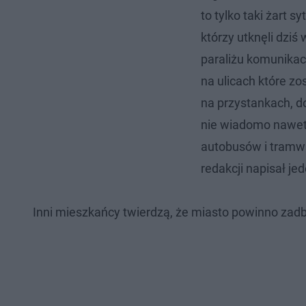
to tylko taki żart 
którzy utknęli dziś
paraliżu komunikac
na ulicach które z
na przystankach, do
nie wiadomo nawet
autobusów i tramwa
redakcji napisał j
Inni mieszkańcy twierdzą, że miasto powinno zadb