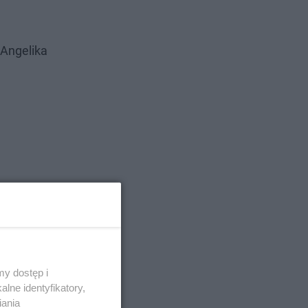
 Angelika
y dostęp i
lne identyfikatory,
iania