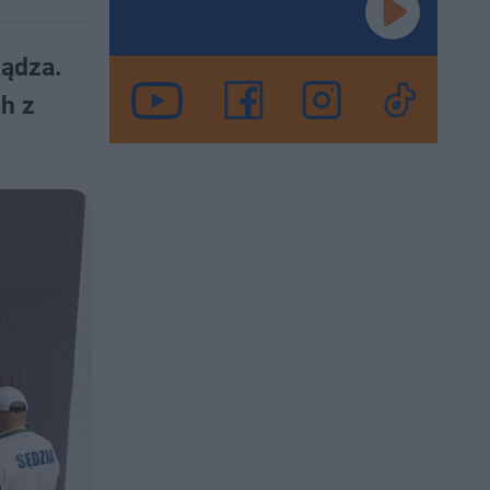
iądza.
ch z