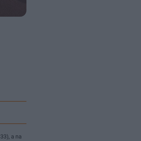
33), a na