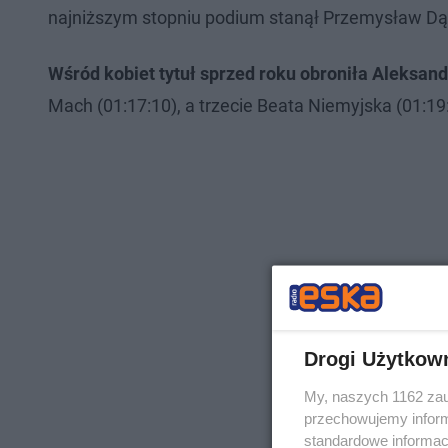
najniższym stopniu podium stanął Przemysław Dąb
Wśród kobiet tytuł sprzed roku obroniła Aleksan
Mach (01:17:10), a trzecie Beata Niemyjska (01:19
Drogi Użytkow
My, naszych 1162 zau
przechowujemy informa
standardowe informac