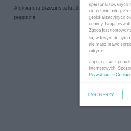
spersonalizowanych re
Aleksandra Brzezińska krótko po wbiegnięciu na met
ulepszanie usług. Za
pogodzie.
geolokalizacyjnych or
cenimy Twoją prywatno
Zgoda jest dobrowoln
się w lewym dolnym r
ale masz prawo sprzec
witrynie.
Zapoznaj się z poniż
internetowych. Szcze
Prywatności
i
Cookie
PARTNERZY