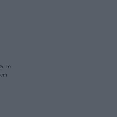
y. To
twem