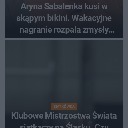
Aryna Sabalenka kusi w
skąpym bikini. Wakacyjne
nagranie rozpala zmysły
fanów
SIATKÓWKA
Klubowe Mistrzostwa Świata
siatkarzy na Śląsku. Czy