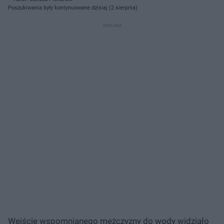
Poszukiwania były kontynuowane dzisiaj (2 sierpnia)
Wejście wspomnianego mężczyzny do wody widziało