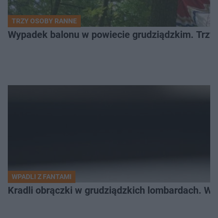
TRZY OSOBY RANNE
Wypadek balonu w powiecie grudziądzkim. Trzy os
WPADLI Z FANTAMI
Kradli obrączki w grudziądzkich lombardach. Wp