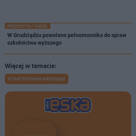
PRZECZYTAJ TAKŻE:
W Grudziądzu powołano pełnomocnika do spraw
szkolnictwa wyższego
STRAŻ POŻARNA GRUDZIĄDZ