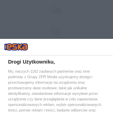
Drogi Użytkowniku,
My, naszych 1162 zaufanych partnerów oraz inne
Żaden utwór zamieszczony w serwisie nie może być powielany i
podmioty z Grupy ZPR Media uzyskujemy dostęp i
rozpowszechniany lub dalej rozpowszechniany w jakikolwiek sposób (w
przechowujemy informacje na urządzeniu oraz
tym także elektroniczny lub mechaniczny) na jakimkolwiek polu
eksploatacji w jakiejkolwiek formie, włącznie z umieszczaniem w
przetwarzamy dane osobowe, takie jak unikalne
Internecie bez pisemnej zgody właściciela praw. Jakiekolwiek użycie lub
identyfikatory, standardowe informacje wysyłane przez
wykorzystanie utworów w całości lub w części z naruszeniem prawa,
tzn. bez właściwej zgody, jest zabronione pod groźbą kary i może być
urządzenie czy dane przeglądania w celu zapewniania
ścigane prawnie.
spersonalizowanych reklam, wybór spersonalizowanych
treści, pomiar reklam i treści, badanie odbiorców oraz