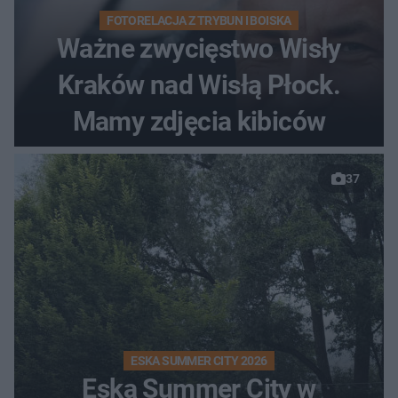
FOTORELACJA Z TRYBUN I BOISKA
Ważne zwycięstwo Wisły
Kraków nad Wisłą Płock.
Mamy zdjęcia kibiców
37
ESKA SUMMER CITY 2026
Eska Summer City w