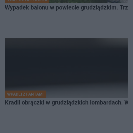
Wypadek balonu w powiecie grudziądzkim. Trzy os
WPADLI Z FANTAMI
Kradli obrączki w grudziądzkich lombardach. Wp