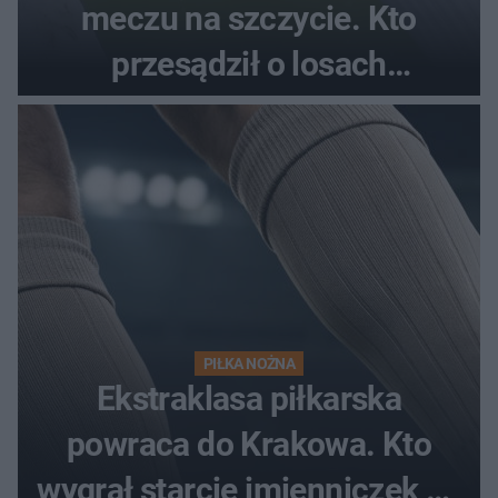
meczu na szczycie. Kto
przesądził o losach
spotkania?
PIŁKA NOŻNA
Ekstraklasa piłkarska
powraca do Krakowa. Kto
wygrał starcie imienniczek na