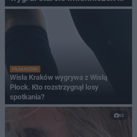
pełnym stadionie
PIŁKA NOŻNA
Wisła Kraków wygrywa z Wisłą
Płock. Kto rozstrzygnął losy
spotkania?
62