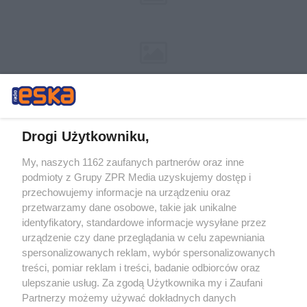
Drogi Użytkowniku,
My, naszych 1162 zaufanych partnerów oraz inne
Żaden utwór zamieszczony w serwisie nie może być powielany i
podmioty z Grupy ZPR Media uzyskujemy dostęp i
rozpowszechniany lub dalej rozpowszechniany w jakikolwiek sposób (w
tym także elektroniczny lub mechaniczny) na jakimkolwiek polu
przechowujemy informacje na urządzeniu oraz
eksploatacji w jakiejkolwiek formie, włącznie z umieszczaniem w
przetwarzamy dane osobowe, takie jak unikalne
Internecie bez pisemnej zgody właściciela praw. Jakiekolwiek użycie lub
identyfikatory, standardowe informacje wysyłane przez
wykorzystanie utworów w całości lub w części z naruszeniem prawa,
tzn. bez właściwej zgody, jest zabronione pod groźbą kary i może być
urządzenie czy dane przeglądania w celu zapewniania
ścigane prawnie.
spersonalizowanych reklam, wybór spersonalizowanych
treści, pomiar reklam i treści, badanie odbiorców oraz
ulepszanie usług. Za zgodą Użytkownika my i Zaufani
Partnerzy możemy używać dokładnych danych