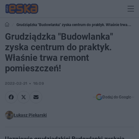
Grudziądzka "Budowlanka" zyska centrum do praktyk. Właśnie trwa
remont pomieszczeń!
Grudziądzka "Budowlanka"
zyska centrum do praktyk.
Właśnie trwa remont
pomieszczeń!
2022-02-21
16:09
Dodaj do Google
Łukasz Piekarski
Uczniowie grudziądzkiej Budowlanki zyskają