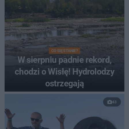
CO SIĘ STANIE?
W sierpniu padnie rekord,
chodzi o Wisłę! Hydrolodzy
ostrzegają
43