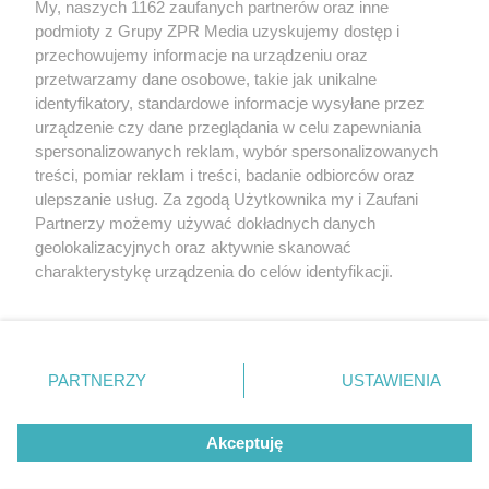
My, naszych 1162 zaufanych partnerów oraz inne
Żaden utwór zamieszczony w serwisie nie może być powielany i
podmioty z Grupy ZPR Media uzyskujemy dostęp i
rozpowszechniany lub dalej rozpowszechniany w jakikolwiek sposób (w
tym także elektroniczny lub mechaniczny) na jakimkolwiek polu
przechowujemy informacje na urządzeniu oraz
eksploatacji w jakiejkolwiek formie, włącznie z umieszczaniem w
przetwarzamy dane osobowe, takie jak unikalne
Internecie bez pisemnej zgody właściciela praw. Jakiekolwiek użycie lub
identyfikatory, standardowe informacje wysyłane przez
wykorzystanie utworów w całości lub w części z naruszeniem prawa,
tzn. bez właściwej zgody, jest zabronione pod groźbą kary i może być
urządzenie czy dane przeglądania w celu zapewniania
ścigane prawnie.
spersonalizowanych reklam, wybór spersonalizowanych
treści, pomiar reklam i treści, badanie odbiorców oraz
ulepszanie usług. Za zgodą Użytkownika my i Zaufani
Partnerzy możemy używać dokładnych danych
geolokalizacyjnych oraz aktywnie skanować
charakterystykę urządzenia do celów identyfikacji.
Ponieważ cenimy Twoją prywatność, prosimy o zgodę na
O nas
korzystanie z tych technologii poprzez kliknięcie
Informacje prawne
„Akceptuję”. Zgoda jest dobrowolna i zawsze możesz ją
zmienić/wycofać klikając przycisk ustawień prywatności
PARTNERZY
USTAWIENIA
Nasze serwisy
znajdujący się w lewym dolnym rogu strony
. Niektóre
rodzaje przetwarzania danych nie wymagają zgody
© 2026 Grupa ZPR Media
Akceptuję
użytkownika, ale masz prawo sprzeciwić się takiemu
przetwarzaniu. Preferencje będą miały zastosowanie tylko