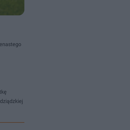
edenastego
tkę
dziądzkiej