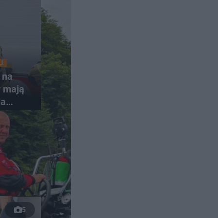
U
 na
y mają
da
nki
5