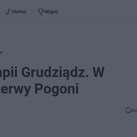
Słuchaj
Wygraj
ni
pii Grudziądz. W
zerwy Pogoni
Do