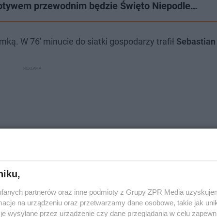
Motywem przewodnim będzie Święto Niepodle…
amką. W 76' minucie do siatki gospodarzy trafił
Sebastian
niku,
fanych partnerów oraz inne podmioty z Grupy ZPR Media uzyskujem
cje na urządzeniu oraz przetwarzamy dane osobowe, takie jak unika
je wysyłane przez urządzenie czy dane przeglądania w celu zapewn