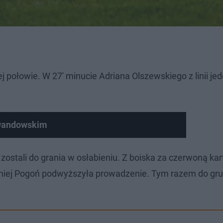
j połowie. W 27' minucie Adriana Olszewskiego z linii j
ewandowskim
ostali do grania w osłabieniu. Z boiska za czerwoną kar
źniej Pogoń podwyższyła prowadzenie. Tym razem do gru