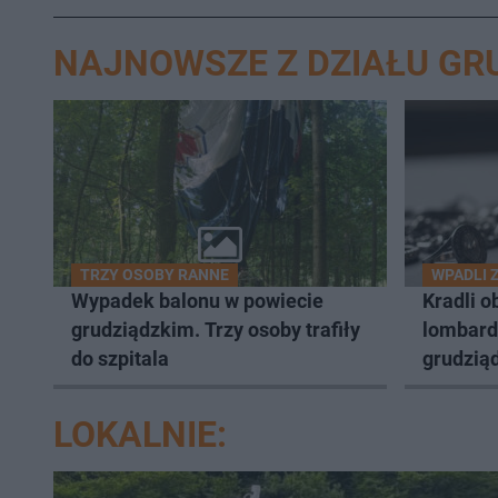
NAJNOWSZE Z DZIAŁU GR
TRZY OSOBY RANNE
WPADLI 
Wypadek balonu w powiecie
Kradli o
grudziądzkim. Trzy osoby trafiły
lombard
do szpitala
grudziąd
LOKALNIE: