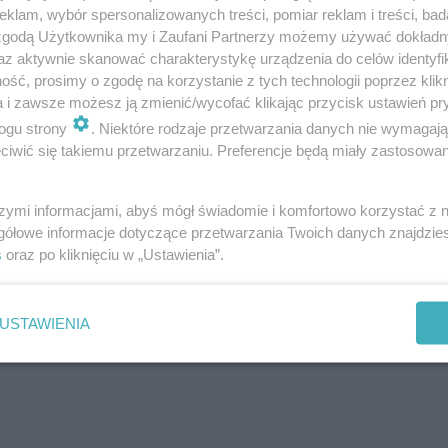
i osłabienia. Za drugą żółtą, a w konsekwencji czerwoną
klam, wybór spersonalizowanych treści, pomiar reklam i treści, bad
 zgodą Użytkownika my i Zaufani Partnerzy możemy używać dokład
az aktywnie skanować charakterystykę urządzenia do celów identyfi
ść, prosimy o zgodę na korzystanie z tych technologii poprzez klikn
w efekcie przyniosło utratę pozycji lidera w tabeli. Po 11
a i zawsze możesz ją zmienić/wycofać klikając przycisk ustawień pr
Biało-zieloni" spadli na najniższy stopień podium.
ogu strony
. Niektóre rodzaje przetwarzania danych nie wymagaj
iwić się takiemu przetwarzaniu. Preferencje będą miały zastosowanie
okolicy? A może chcesz poinformować o trudnej sytuacj
szymi informacjami, abyś mógł świadomie i komfortowo korzystać z
! Piszcie do nas na:
[email protected]
gółowe informacje dotyczące przetwarzania Twoich danych znajdzi
s
oraz po kliknięciu w „Ustawienia”.
niewskich w Grudziądzu. Problemem są jed…
USTAWIENIA