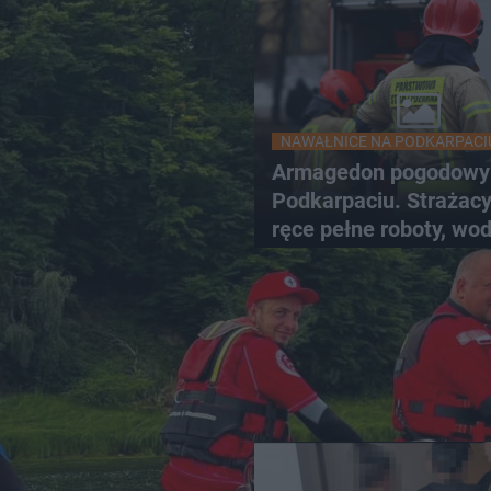
NAWAŁNICE NA PODKARPACI
Armagedon pogodowy
Podkarpaciu. Strażac
ręce pełne roboty, wo
zalewa posesje i budy