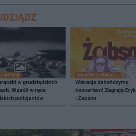
UDZIĄDZ
Z FANTAMI
NA KONIEC WAKACJI
brączki w grudziądzkich
Wakacje zakończymy
ach. Wpadli w ręce
koncertem! Zagrają Ery
zkich policjantów
i Żabson