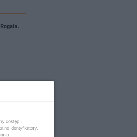
 Rogala.
y dostęp i
lne identyfikatory,
iania