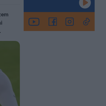
azem
i
.