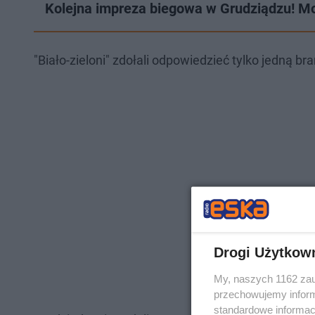
Kolejna impreza biegowa w Grudziądzu! 
"Biało-zieloni" zdołali odpowiedzieć tylko jedną br
Drogi Użytkow
My, naszych 1162 zau
przechowujemy informa
standardowe informac