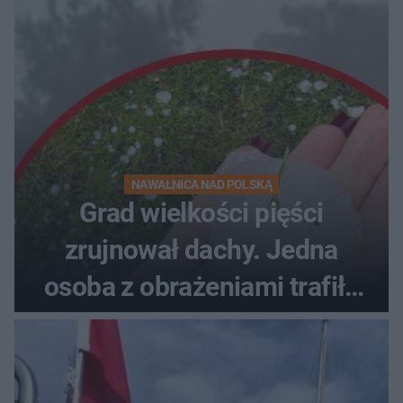
NAWAŁNICA NAD POLSKĄ
Grad wielkości pięści
zrujnował dachy. Jedna
osoba z obrażeniami trafiła
do szpitala