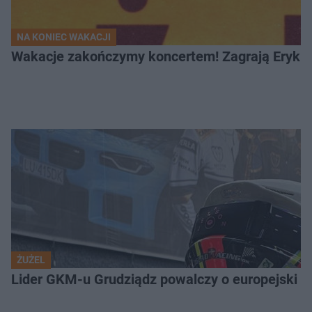
NA KONIEC WAKACJI
Wakacje zakończymy koncertem! Zagrają Eryk 
ŻUŻEL
Lider GKM-u Grudziądz powalczy o europejski t