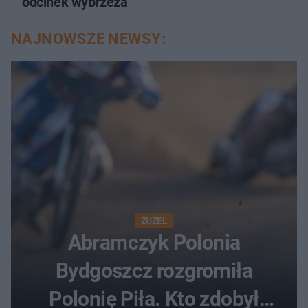
odcinek wybrzeża
NAJNOWSZE NEWSY:
ŻUŻEL
Abramczyk Polonia
Bydgoszcz rozgromiła
Polonię Piła. Kto zdobył