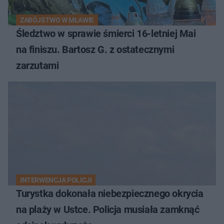
ZABÓJSTWO W MŁAWIE
Śledztwo w sprawie śmierci 16-letniej Mai
na finiszu. Bartosz G. z ostatecznymi
zarzutami
INTERWENCJA POLICJI
Turystka dokonała niebezpiecznego okrycia
na plaży w Ustce. Policja musiała zamknąć