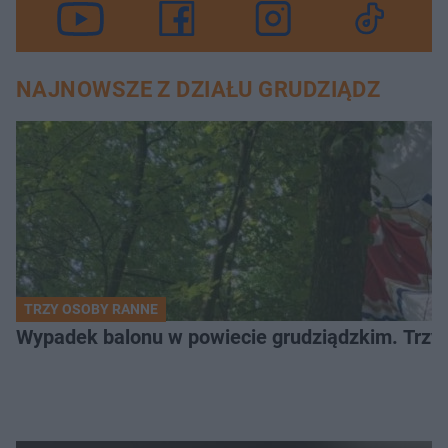
NAJNOWSZE Z DZIAŁU GRUDZIĄDZ
TRZY OSOBY RANNE
Wypadek balonu w powiecie grudziądzkim. Trzy os