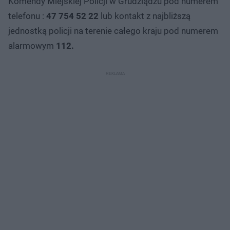
Komendy Miejskiej Policji w Grudziądzu pod numerem
telefonu :
47 754 52 22
lub kontakt z najbliższą
jednostką policji na terenie całego kraju pod numerem
alarmowym
112.