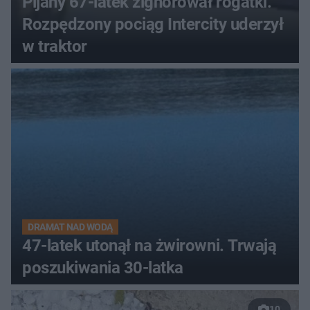
Pijany 67-latek zignorował rogatki.
Rozpędzony pociąg Intercity uderzył
w traktor
DRAMAT NAD WODĄ
47-latek utonął na żwirowni. Trwają
poszukiwania 30-latka
10