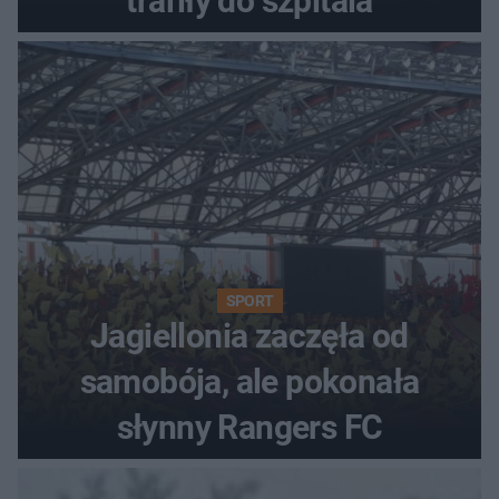
trafiły do szpitala
SPORT
Jagiellonia zaczęła od
samobója, ale pokonała
słynny Rangers FC