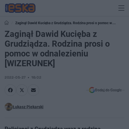
Zaginął Dawid Kucięba z Grudziądza. Rodzina prosi o pomoc w
odnalezieniu [WIZERUNEK]
Zaginął Dawid Kucięba z
Grudziądza. Rodzina prosi o
pomoc w odnalezieniu
[WIZERUNEK]
2022-05-27
16:02
Dodaj do Google
Łukasz Piekarski
Policjanci z Grudziądza wraz z rodzina