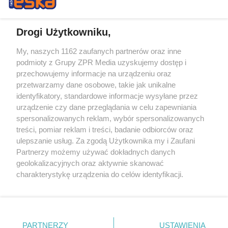
Drogi Użytkowniku,
My, naszych 1162 zaufanych partnerów oraz inne
Żaden utwór zamieszczony w serwisie nie może być powielany i
podmioty z Grupy ZPR Media uzyskujemy dostęp i
rozpowszechniany lub dalej rozpowszechniany w jakikolwiek sposób (w
tym także elektroniczny lub mechaniczny) na jakimkolwiek polu
przechowujemy informacje na urządzeniu oraz
eksploatacji w jakiejkolwiek formie, włącznie z umieszczaniem w
przetwarzamy dane osobowe, takie jak unikalne
Internecie bez pisemnej zgody właściciela praw. Jakiekolwiek użycie lub
identyfikatory, standardowe informacje wysyłane przez
wykorzystanie utworów w całości lub w części z naruszeniem prawa,
tzn. bez właściwej zgody, jest zabronione pod groźbą kary i może być
urządzenie czy dane przeglądania w celu zapewniania
ścigane prawnie.
spersonalizowanych reklam, wybór spersonalizowanych
treści, pomiar reklam i treści, badanie odbiorców oraz
ulepszanie usług. Za zgodą Użytkownika my i Zaufani
Partnerzy możemy używać dokładnych danych
geolokalizacyjnych oraz aktywnie skanować
charakterystykę urządzenia do celów identyfikacji.
Ponieważ cenimy Twoją prywatność, prosimy o zgodę na
O nas
korzystanie z tych technologii poprzez kliknięcie
Informacje prawne
„Akceptuję”. Zgoda jest dobrowolna i zawsze możesz ją
zmienić/wycofać klikając przycisk ustawień prywatności
PARTNERZY
USTAWIENIA
Nasze serwisy