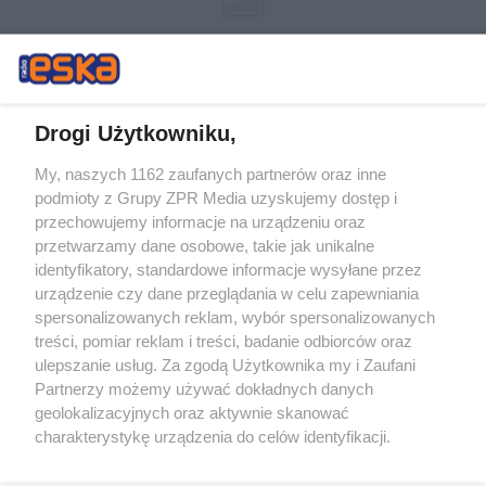
Drogi Użytkowniku,
My, naszych 1162 zaufanych partnerów oraz inne
Żaden utwór zamieszczony w serwisie nie może być powielany i
podmioty z Grupy ZPR Media uzyskujemy dostęp i
rozpowszechniany lub dalej rozpowszechniany w jakikolwiek sposób (w
tym także elektroniczny lub mechaniczny) na jakimkolwiek polu
przechowujemy informacje na urządzeniu oraz
eksploatacji w jakiejkolwiek formie, włącznie z umieszczaniem w
przetwarzamy dane osobowe, takie jak unikalne
Internecie bez pisemnej zgody właściciela praw. Jakiekolwiek użycie lub
identyfikatory, standardowe informacje wysyłane przez
wykorzystanie utworów w całości lub w części z naruszeniem prawa,
tzn. bez właściwej zgody, jest zabronione pod groźbą kary i może być
urządzenie czy dane przeglądania w celu zapewniania
ścigane prawnie.
spersonalizowanych reklam, wybór spersonalizowanych
treści, pomiar reklam i treści, badanie odbiorców oraz
ulepszanie usług. Za zgodą Użytkownika my i Zaufani
Partnerzy możemy używać dokładnych danych
geolokalizacyjnych oraz aktywnie skanować
charakterystykę urządzenia do celów identyfikacji.
Ponieważ cenimy Twoją prywatność, prosimy o zgodę na
O nas
korzystanie z tych technologii poprzez kliknięcie