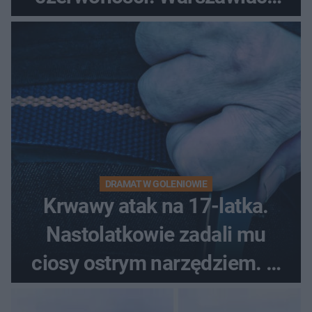
pytali, czy to Mad Max!
DRAMAT W GOLENIOWIE
Krwawy atak na 17-latka.
Nastolatkowie zadali mu
ciosy ostrym narzędziem. O
ich losach zdecyduje sąd