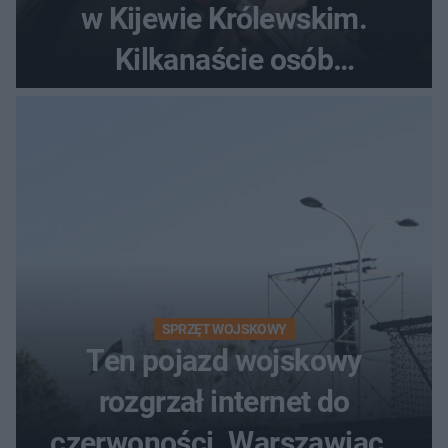
w Kijewie Królewskim.
Kilkanaście osób
poszkodowanych, lądował
śmigłowiec LPR
SPRZĘT WOJSKOWY
Ten pojazd wojskowy
rozgrzał internet do
czerwoności. Warszawiacy