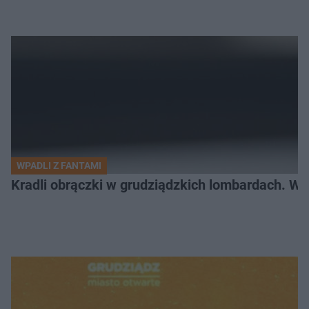
WPADLI Z FANTAMI
Kradli obrączki w grudziądzkich lombardach. Wp