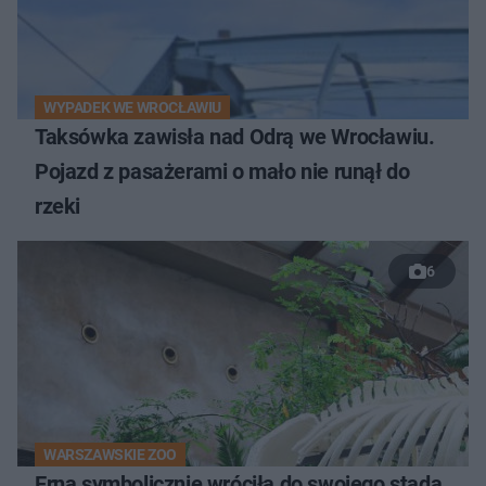
WYPADEK WE WROCŁAWIU
Taksówka zawisła nad Odrą we Wrocławiu.
Pojazd z pasażerami o mało nie runął do
rzeki
6
WARSZAWSKIE ZOO
Erna symbolicznie wróciła do swojego stada.