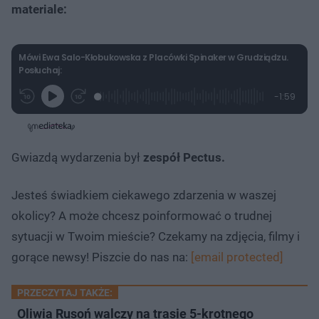
materiale:
Mówi Ewa Salo-Kłobukowska z Placówki Spinaker w Grudziądzu.
Posłuchaj:
L
P
P
P
-
1:59
G
o
r
r
o
z
r
a
z
z
o
a
d
e
e
s
j
t
e
w
w
a
d
i
i
ł
:
ń
ń
y
Gwiazdą wydarzenia był
zespół Pectus.
c
1
1
1
z
2
0
0
a
s
.
s
s
Â
5
d
d
Jesteś świadkiem ciekawego zdarzenia w waszej
7
o
o
%
t
p
okolicy? A może chcesz poinformować o trudnej
u
r
ł
z
sytuacji w Twoim mieście? Czekamy na zdjęcia, filmy i
u
o
d
gorące newsy! Piszcie do nas na:
[email protected]
u
PRZECZYTAJ TAKŻE:
Oliwia Rusoń walczy na trasie 5-krotnego