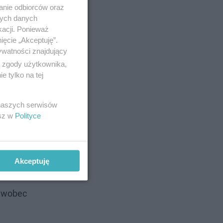
anie odbiorców oraz
nych danych
kacji. Ponieważ
ięcie „Akceptuję”.
ywatności znajdujący
ą zgody użytkownika,
 tylko na tej
 naszych serwisów
esz w
Polityce
Akceptuję
ł wobec