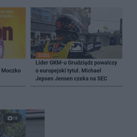
ŻUŻEL
Lider GKM-u Grudziądz powalczy
k Moczko
o europejski tytuł. Michael
Jepsen Jensen czeka na SEC
18