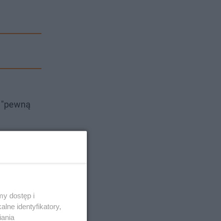
m "pewną
y dostęp i
lne identyfikatory,
iania