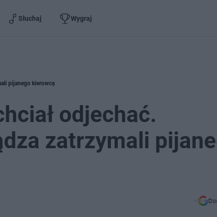
Słuchaj
Wygraj
ali pijanego kierowcę
chciał odjechać.
ądza zatrzymali pijan
Do