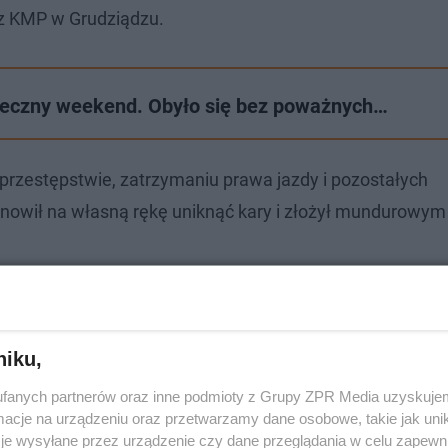
z KMP w Grudziądzu.
ąteczny weekend. Obyło się bez poważnych…
rzestępstwie, zatrzymaniu prawa jazdy i pozostałych
owił na własną rękę uniknąć kary i złożył mundurowy
niku,
fanych partnerów oraz inne podmioty z Grupy ZPR Media uzyskujem
cje na urządzeniu oraz przetwarzamy dane osobowe, takie jak unika
je wysyłane przez urządzenie czy dane przeglądania w celu zapewn