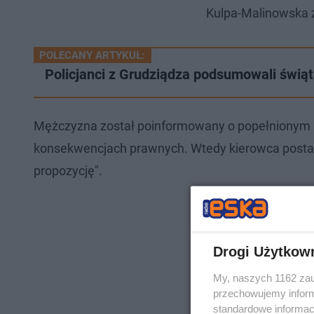
Kulpa-Malinowska 
POLECANY ARTYKUŁ:
Policjanci z Grudziądza podsumowali świ
Mężczyzna został poinformowany o popełnionym p
konsekwencjach prawnych. Wtedy kierowca postan
propozycję".
Drogi Użytkow
My, naszych 1162 zau
przechowujemy informa
standardowe informac