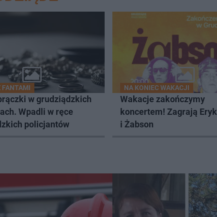
Z FANTAMI
NA KONIEC WAKACJI
brączki w grudziądzkich
Wakacje zakończymy
ach. Wpadli w ręce
koncertem! Zagrają Ery
zkich policjantów
i Żabson