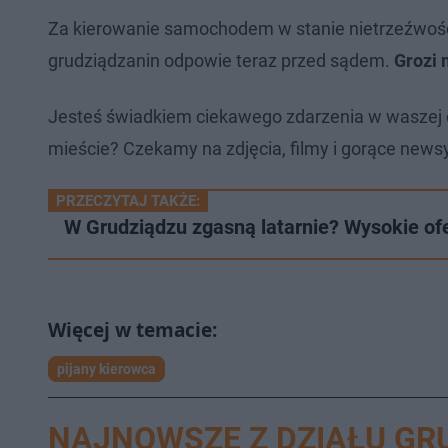
Za kierowanie samochodem w stanie nietrzeźwości
grudziądzanin odpowie teraz przed sądem.
Grozi 
Jesteś świadkiem ciekawego zdarzenia w waszej 
mieście? Czekamy na zdjęcia, filmy i gorące newsy
PRZECZYTAJ TAKŻE:
W Grudziądzu zgasną latarnie? Wysokie of
pijany kierowca
NAJNOWSZE Z DZIAŁU GR