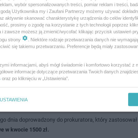
klam, wybór spersonalizowanych treści, pomiar reklam i treści, bad
 zgodą Użytkownika my i Zaufani Partnerzy możemy używać dokład
az aktywnie skanować charakterystykę urządzenia do celów identyfi
ść, prosimy o zgodę na korzystanie z tych technologii poprzez klikn
a i zawsze możesz ją zmienić/wycofać klikając przycisk ustawień pr
ogu strony
. Niektóre rodzaje przetwarzania danych nie wymagaj
iwić się takiemu przetwarzaniu. Preferencje będą miały zastosowanie
radiowozie pieniądze w kwocie 640 zł,
owym ich przyjęcie w zamian za odstąpienie
szymi informacjami, abyś mógł świadomie i komfortowo korzystać z
 niego czynności służbowych. Reakcja
gółowe informacje dotyczące przetwarzania Twoich danych znajdzi
s
oraz po kliknięciu w „Ustawienia”.
atychmiastowa. Mężczyzna został
eziony do policyjnego aresztu - relacjonuje
USTAWIENIA
ego dnia doprowadzony do prokuratora, który zastosowa
we w kwocie 1500 zł.