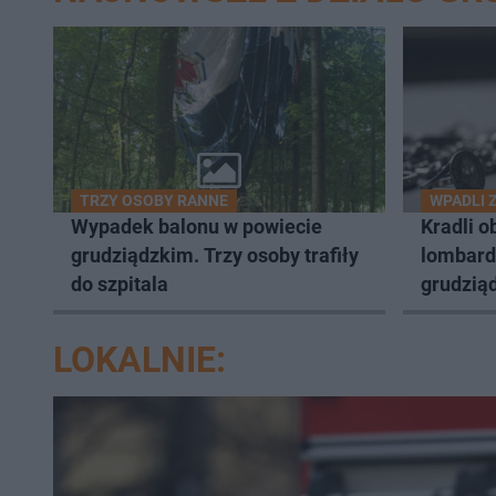
TRZY OSOBY RANNE
WPADLI 
Wypadek balonu w powiecie
Kradli o
grudziądzkim. Trzy osoby trafiły
lombard
do szpitala
grudziąd
LOKALNIE: