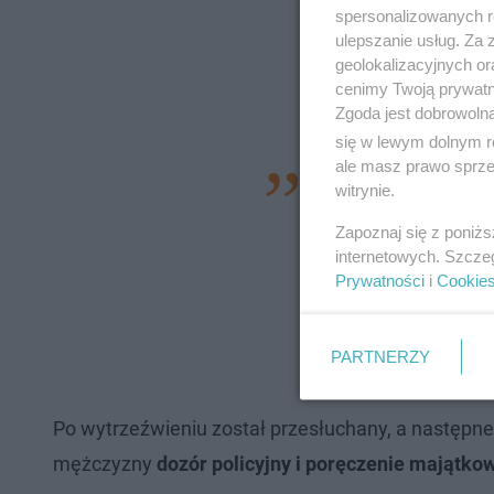
spersonalizowanych re
ulepszanie usług. Za
geolokalizacyjnych or
cenimy Twoją prywatno
Zgoda jest dobrowoln
się w lewym dolnym r
ale masz prawo sprzec
48-latek położył w 
witrynie.
proponując mundur
Zapoznaj się z poniż
od podjętych wobec
internetowych. Szcze
Prywatności
i
Cookie
policjantów była n
zatrzymany i przewi
policjantka.
PARTNERZY
Po wytrzeźwieniu został przesłuchany, a następn
mężczyzny
dozór policyjny i poręczenie majątko