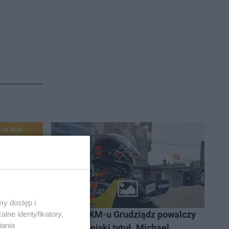
y dostęp i
ŻUŻEL
Lider GKM-u Grudziądz powalczy
lne identyfikatory,
iania
k Moczko
o europejski tytuł. Michael