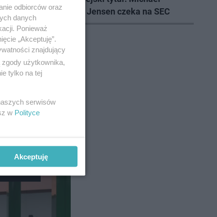
anie odbiorców oraz
Jepsen Jensen czeka na SEC
nych danych
kacji. Ponieważ
ięcie „Akceptuję”.
ywatności znajdujący
ą zgody użytkownika,
 tylko na tej
6
 naszych serwisów
esz w
Polityce
lę
Akceptuję
czny