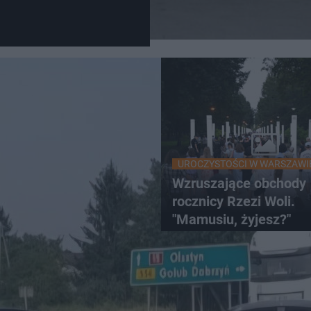
UROCZYSTOŚCI W WARSZAWI
Wzruszające obchody
rocznicy Rzezi Woli.
"Mamusiu, żyjesz?"