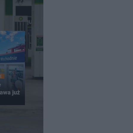
E
e
awa już