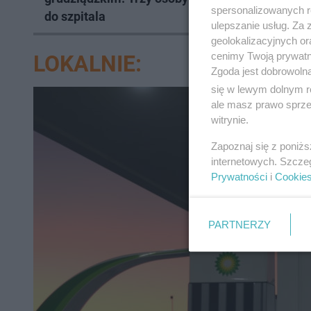
spersonalizowanych re
do szpitala
grudziąd
ulepszanie usług. Za
geolokalizacyjnych or
cenimy Twoją prywatno
LOKALNIE:
Zgoda jest dobrowoln
się w lewym dolnym r
ale masz prawo sprzec
witrynie.
Zapoznaj się z poniż
internetowych. Szcze
Prywatności
i
Cookie
PARTNERZY