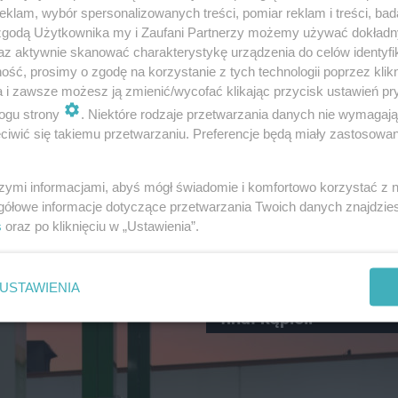
klam, wybór spersonalizowanych treści, pomiar reklam i treści, bad
zkich policjantów
i Żabson
 zgodą Użytkownika my i Zaufani Partnerzy możemy używać dokład
az aktywnie skanować charakterystykę urządzenia do celów identyfi
ść, prosimy o zgodę na korzystanie z tych technologii poprzez klikn
a i zawsze możesz ją zmienić/wycofać klikając przycisk ustawień pr
ogu strony
. Niektóre rodzaje przetwarzania danych nie wymagaj
iwić się takiemu przetwarzaniu. Preferencje będą miały zastosowanie
szymi informacjami, abyś mógł świadomie i komfortowo korzystać z
gółowe informacje dotyczące przetwarzania Twoich danych znajdzi
s
oraz po kliknięciu w „Ustawienia”.
WIADOMOŚCI
Wszedł do Bugu, chwi
USTAWIENIA
później zniknął. Tragi
finał kąpieli