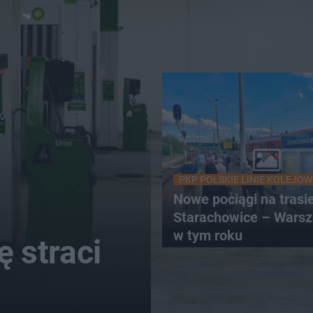
PKP POLSKIE LINIE KOLEJOW
Nowe pociągi na trasi
Starachowice – Warsz
w tym roku
ę straci