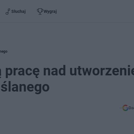
Słuchaj
Wygraj
anego
ą pracę nad utworzen
ślanego
Do