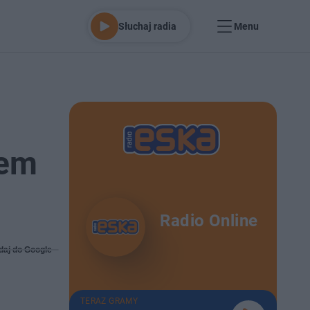
Słuchaj radia
Menu
iem
Radio Online
daj do Google
TERAZ GRAMY