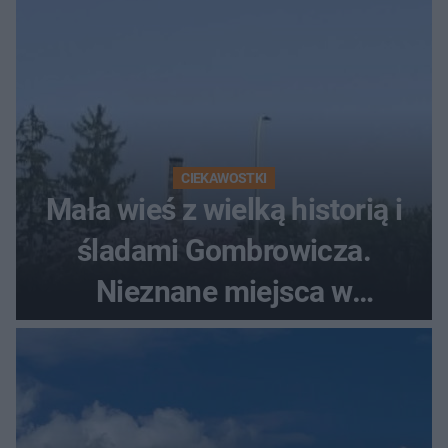
CIEKAWOSTKI
Mała wieś z wielką historią i
śladami Gombrowicza.
Nieznane miejsca w
Świętokrzyskiem