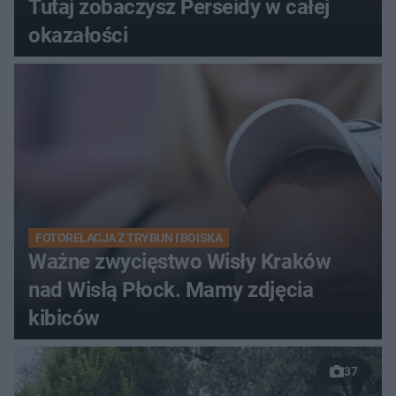
Tutaj zobaczysz Perseidy w całej
okazałości
FOTORELACJA Z TRYBUN I BOISKA
Ważne zwycięstwo Wisły Kraków
nad Wisłą Płock. Mamy zdjęcia
kibiców
37