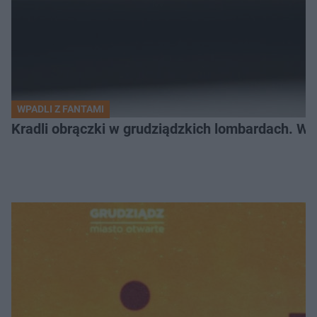
WPADLI Z FANTAMI
Kradli obrączki w grudziądzkich lombardach. Wp