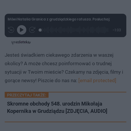
Mówi Natalia Granica z grudziądzkiego ratusza. Posłuchaj:
L
P
P
P
-
1:03
G
o
r
r
o
z
r
a
z
z
o
a
d
e
e
s
j
t
e
w
w
a
d
i
i
ł
:
ń
ń
y
Jesteś świadkiem ciekawego zdarzenia w waszej
c
2
1
1
z
3
0
0
a
okolicy? A może chcesz poinformować o trudnej
s
.
s
s
Â
7
d
d
sytuacji w Twoim mieście? Czekamy na zdjęcia, filmy i
1
o
o
%
t
p
gorące newsy! Piszcie do nas na:
[email protected]
u
r
ł
z
u
o
d
PRZECZYTAJ TAKŻE:
u
Skromne obchody 548. urodzin Mikołaja
Kopernika w Grudziądzu [ZDJĘCIA, AUDIO]