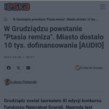
W Grudziądzu powstanie "Ptasia remiza". Miasto dostało 10 tys.
dofinansowania [AUDIO]
W Grudziądzu powstanie
"Ptasia remiza". Miasto dostało
10 tys. dofinansowania [AUDIO]
2021-02-22
18:07
Dodaj do Google
Łukasz Piekarski
Grudziądz został laureatem XI edycji konkursu
Funduszu Naturalnej Energii. Nagrodą jest