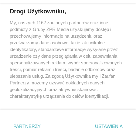
Drogi Użytkowniku,
My, naszych 1162 zaufanych partnerów oraz inne
Żaden utwór zamieszczony w serwisie nie może być powielany i
podmioty z Grupy ZPR Media uzyskujemy dostęp i
rozpowszechniany lub dalej rozpowszechniany w jakikolwiek sposób (w
tym także elektroniczny lub mechaniczny) na jakimkolwiek polu
przechowujemy informacje na urządzeniu oraz
eksploatacji w jakiejkolwiek formie, włącznie z umieszczaniem w
przetwarzamy dane osobowe, takie jak unikalne
Internecie bez pisemnej zgody właściciela praw. Jakiekolwiek użycie lub
identyfikatory, standardowe informacje wysyłane przez
wykorzystanie utworów w całości lub w części z naruszeniem prawa,
tzn. bez właściwej zgody, jest zabronione pod groźbą kary i może być
urządzenie czy dane przeglądania w celu zapewniania
ścigane prawnie.
spersonalizowanych reklam, wybór spersonalizowanych
treści, pomiar reklam i treści, badanie odbiorców oraz
ulepszanie usług. Za zgodą Użytkownika my i Zaufani
Partnerzy możemy używać dokładnych danych
geolokalizacyjnych oraz aktywnie skanować
charakterystykę urządzenia do celów identyfikacji.
Ponieważ cenimy Twoją prywatność, prosimy o zgodę na
O nas
korzystanie z tych technologii poprzez kliknięcie
Informacje prawne
„Akceptuję”. Zgoda jest dobrowolna i zawsze możesz ją
zmienić/wycofać klikając przycisk ustawień prywatności
PARTNERZY
USTAWIENIA
Nasze serwisy
znajdujący się w lewym dolnym rogu strony
. Niektóre