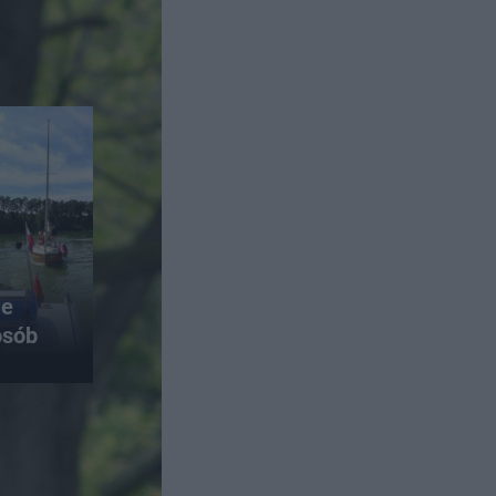
ie
osób