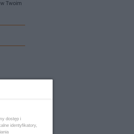
i w Twoim
y dostęp i
lne identyfikatory,
iania