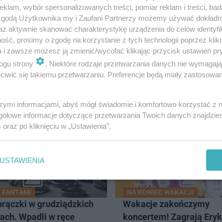
klam, wybór spersonalizowanych treści, pomiar reklam i treści, bad
 zgodą Użytkownika my i Zaufani Partnerzy możemy używać dokład
az aktywnie skanować charakterystykę urządzenia do celów identyfi
ść, prosimy o zgodę na korzystanie z tych technologii poprzez klikn
a i zawsze możesz ją zmienić/wycofać klikając przycisk ustawień pr
ogu strony
. Niektóre rodzaje przetwarzania danych nie wymagaj
iwić się takiemu przetwarzaniu. Preferencje będą miały zastosowanie
UDZIĄDZ
szymi informacjami, abyś mógł świadomie i komfortowo korzystać z
gółowe informacje dotyczące przetwarzania Twoich danych znajdzi
s
oraz po kliknięciu w „Ustawienia”.
USTAWIENIA
Z FANTAMI
NA KONIEC WAKACJI
brączki w grudziądzkich
Wakacje zakończymy
ach. Wpadli w ręce
koncertem! Zagrają Ery