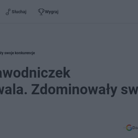
Słuchaj
Wygraj
ły swoje konkurencje
zawodniczek
wala. Zdominowały sw
Do