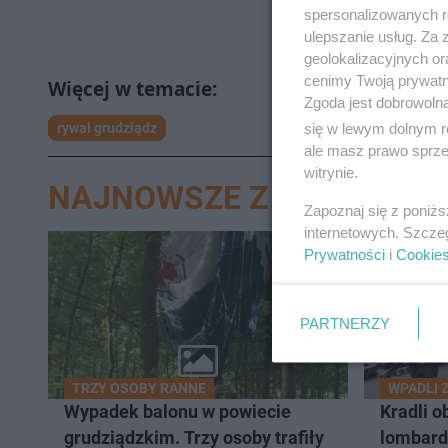
spersonalizowanych re
ulepszanie usług. Za
geolokalizacyjnych or
cenimy Twoją prywatno
Zgoda jest dobrowoln
się w lewym dolnym r
rywal grudziądz
ale masz prawo sprzec
witrynie.
NAJNOWSZE Z DZIAŁU GR
Zapoznaj się z poniż
internetowych. Szcze
Prywatności
i
Cookie
PARTNERZY
TRZY OSOBY RANNE
WPADLI 
Wypadek balonu w powiecie
Kradli o
grudziądzkim. Trzy osoby trafiły
lombard