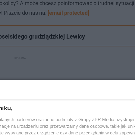
okolicy? A może chcesz poinformować o trudnej sytuacj
! Piszcie do nas na:
[email protected]
oselskiego grudziądzkiej Lewicy
niku,
fanych partnerów oraz inne podmioty z Grupy ZPR Media uzyskujem
cje na urządzeniu oraz przetwarzamy dane osobowe, takie jak unika
je wysyłane przez urządzenie czy dane przeglądania w celu zapewn