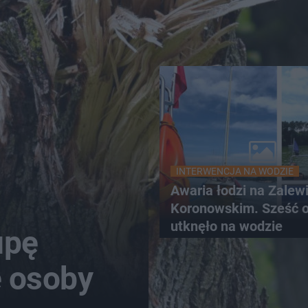
INTERWENCJA NA WODZIE
Awaria łodzi na Zalew
Koronowskim. Sześć 
utknęło na wodzie
upę
e osoby