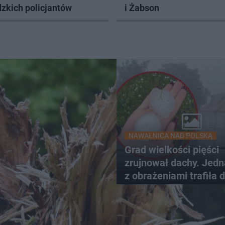
zkich policjantów
i Żabson
NAWAŁNICA NAD POLSKĄ
Grad wielkości pięści
zrujnował dachy. Jed
z obrażeniami trafiła 
szpitala