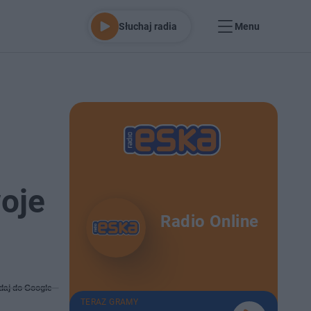
Słuchaj radia
Menu
oje
Radio Online
daj do Google
TERAZ GRAMY