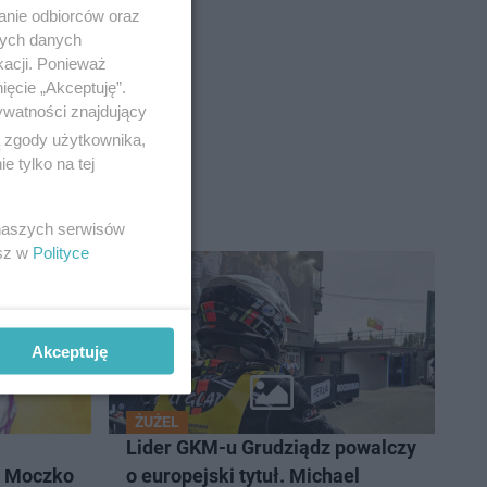
anie odbiorców oraz
nych danych
kacji. Ponieważ
ięcie „Akceptuję”.
ywatności znajdujący
ą zgody użytkownika,
 tylko na tej
 naszych serwisów
esz w
Polityce
Akceptuję
ŻUŻEL
Lider GKM-u Grudziądz powalczy
k Moczko
o europejski tytuł. Michael