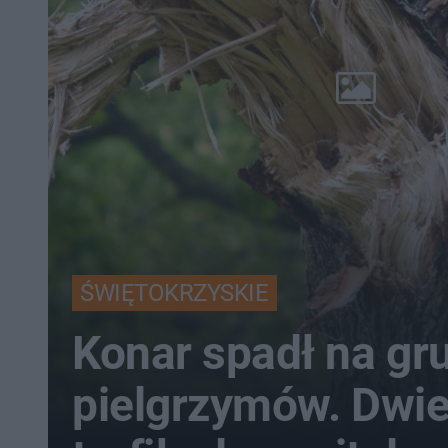
ŚWIĘTOKRZYSKIE
Konar spadł na gr
pielgrzymów. Dwi