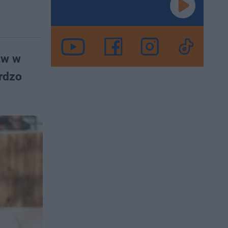
tw w
ardzo