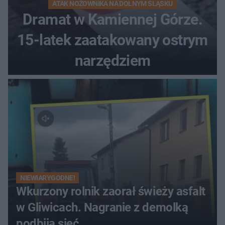
ATAK NOŻOWNIKA NA DOLNYM ŚLĄSKU
Dramat w Kamiennej Górze.
15-latek zaatakowany ostrym
narzędziem
NIEWIARYGODNE!
Wkurzony rolnik zaorał świeży asfalt
w Gliwicach. Nagranie z demolką
podbija sieć