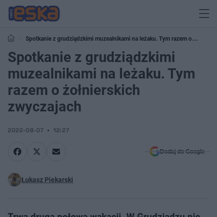
Spotkanie z grudziądzkimi muzealnikami na leżaku. Tym razem o
żołnierskich zwyczajach
Spotkanie z grudziądzkimi
muzealnikami na leżaku. Tym
razem o żołnierskich
zwyczajach
2022-08-07
12:27
Dodaj do Google
Łukasz Piekarski
Trwa druga połowa wakacji. W Grudziądzu nie