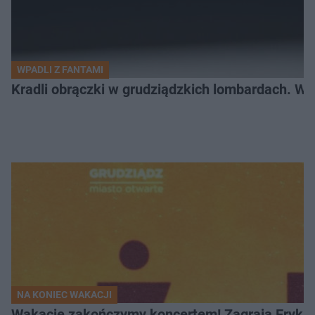
WPADLI Z FANTAMI
Kradli obrączki w grudziądzkich lombardach. Wp
NA KONIEC WAKACJI
Wakacje zakończymy koncertem! Zagrają Eryk 