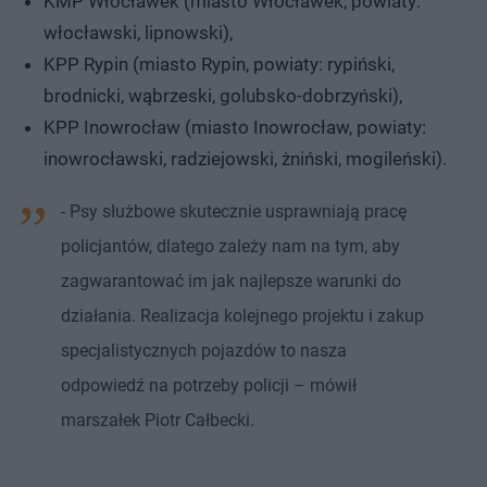
KMP Włocławek (miasto Włocławek, powiaty:
włocławski, lipnowski),
KPP Rypin (miasto Rypin, powiaty: rypiński,
brodnicki, wąbrzeski, golubsko-dobrzyński),
KPP Inowrocław (miasto Inowrocław, powiaty:
inowrocławski, radziejowski, żniński, mogileński).
- Psy służbowe skutecznie usprawniają pracę
policjantów, dlatego zależy nam na tym, aby
zagwarantować im jak najlepsze warunki do
działania. Realizacja kolejnego projektu i zakup
specjalistycznych pojazdów to nasza
odpowiedź na potrzeby policji – mówił
marszałek Piotr Całbecki.