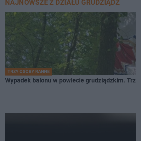
NAJNOWSZE Z DZIAŁU GRUDZIĄDZ
TRZY OSOBY RANNE
Wypadek balonu w powiecie grudziądzkim. Trzy os