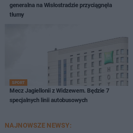
generalna na Wisłostradzie przyciągnęła
tłumy
SPORT
Mecz Jagiellonii z Widzewem. Będzie 7
specjalnych linii autobusowych
NAJNOWSZE NEWSY: