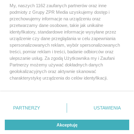
My, naszych 1162 zaufanych partnerów oraz inne
Żaden utwór zamieszczony w serwisie nie może być powielany i
podmioty z Grupy ZPR Media uzyskujemy dostęp i
rozpowszechniany lub dalej rozpowszechniany w jakikolwiek sposób (w
tym także elektroniczny lub mechaniczny) na jakimkolwiek polu
przechowujemy informacje na urządzeniu oraz
eksploatacji w jakiejkolwiek formie, włącznie z umieszczaniem w
przetwarzamy dane osobowe, takie jak unikalne
Internecie bez pisemnej zgody właściciela praw. Jakiekolwiek użycie lub
identyfikatory, standardowe informacje wysyłane przez
wykorzystanie utworów w całości lub w części z naruszeniem prawa,
tzn. bez właściwej zgody, jest zabronione pod groźbą kary i może być
urządzenie czy dane przeglądania w celu zapewniania
ścigane prawnie.
spersonalizowanych reklam, wybór spersonalizowanych
treści, pomiar reklam i treści, badanie odbiorców oraz
ulepszanie usług. Za zgodą Użytkownika my i Zaufani
Partnerzy możemy używać dokładnych danych
geolokalizacyjnych oraz aktywnie skanować
charakterystykę urządzenia do celów identyfikacji.
Ponieważ cenimy Twoją prywatność, prosimy o zgodę na
O nas
korzystanie z tych technologii poprzez kliknięcie
Informacje prawne
„Akceptuję”. Zgoda jest dobrowolna i zawsze możesz ją
zmienić/wycofać klikając przycisk ustawień prywatności
PARTNERZY
USTAWIENIA
Nasze serwisy
znajdujący się w lewym dolnym rogu strony
. Niektóre
rodzaje przetwarzania danych nie wymagają zgody
© 2026 Grupa ZPR Media
Akceptuję
użytkownika, ale masz prawo sprzeciwić się takiemu
przetwarzaniu. Preferencje będą miały zastosowanie tylko