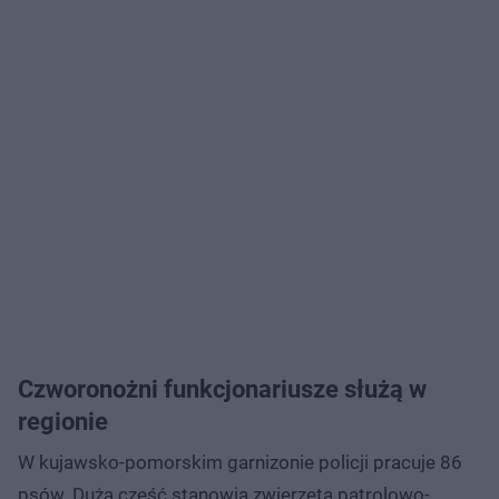
Czworonożni funkcjonariusze służą w
regionie
W kujawsko-pomorskim garnizonie policji pracuje 86
psów. Dużą część stanowią zwierzęta patrolowo-