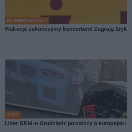
NA KONIEC WAKACJI
Wakacje zakończymy koncertem! Zagrają Eryk 
ŻUŻEL
Lider GKM-u Grudziądz powalczy o europejski t