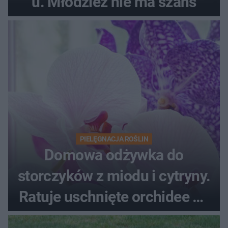
u. Młodzież nie ma szans
PIELĘGNACJA ROŚLIN
Domowa odżywka do
storczyków z miodu i cytryny.
Ratuje uschnięte orchidee po
upałach