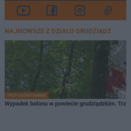
NAJNOWSZE Z DZIAŁU GRUDZIĄDZ
TRZY OSOBY RANNE
Wypadek balonu w powiecie grudziądzkim. Trzy os