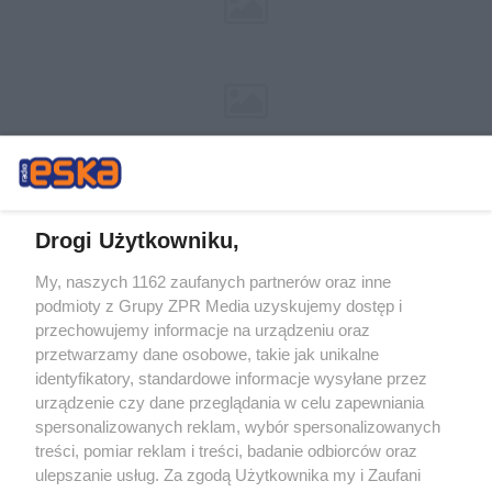
Drogi Użytkowniku,
My, naszych 1162 zaufanych partnerów oraz inne
Żaden utwór zamieszczony w serwisie nie może być powielany i
podmioty z Grupy ZPR Media uzyskujemy dostęp i
rozpowszechniany lub dalej rozpowszechniany w jakikolwiek sposób (w
tym także elektroniczny lub mechaniczny) na jakimkolwiek polu
przechowujemy informacje na urządzeniu oraz
eksploatacji w jakiejkolwiek formie, włącznie z umieszczaniem w Internecie
przetwarzamy dane osobowe, takie jak unikalne
bez pisemnej zgody właściciela praw. Jakiekolwiek użycie lub
wykorzystanie utworów w całości lub w części z naruszeniem prawa, tzn.
identyfikatory, standardowe informacje wysyłane przez
bez właściwej zgody, jest zabronione pod groźbą kary i może być ścigane
urządzenie czy dane przeglądania w celu zapewniania
prawnie.
spersonalizowanych reklam, wybór spersonalizowanych
treści, pomiar reklam i treści, badanie odbiorców oraz
ulepszanie usług. Za zgodą Użytkownika my i Zaufani