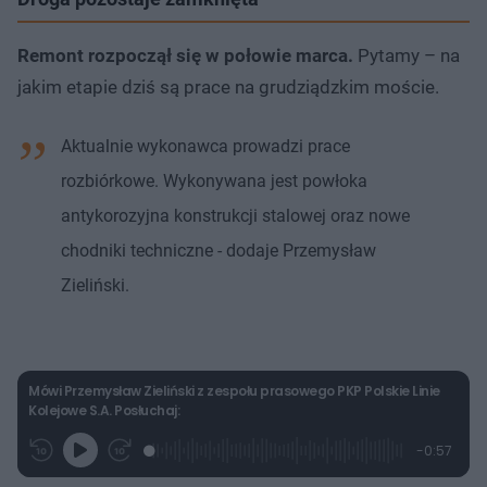
Remont rozpoczął się w połowie marca.
Pytamy – na
jakim etapie dziś są prace na grudziądzkim moście.
Aktualnie wykonawca prowadzi prace
rozbiórkowe. Wykonywana jest powłoka
antykorozyjna konstrukcji stalowej oraz nowe
chodniki techniczne - dodaje Przemysław
Zieliński.
Mówi Przemysław Zieliński z zespołu prasowego PKP Polskie Linie
Kolejowe S.A. Posłuchaj:
L
P
P
P
-
0:57
G
o
r
r
o
z
r
a
z
z
o