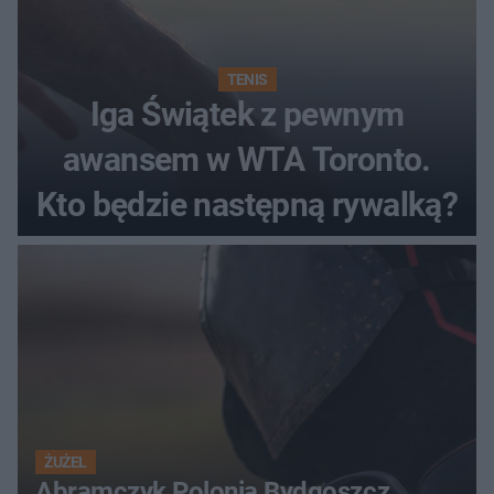
TENIS
Iga Świątek z pewnym
awansem w WTA Toronto.
Kto będzie następną rywalką?
ŻUŻEL
Abramczyk Polonia Bydgoszcz