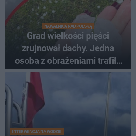
NAWAŁNICA NAD POLSKĄ
Grad wielkości pięści
zrujnował dachy. Jedna
osoba z obrażeniami trafiła
do szpitala
INTERWENCJA NA WODZIE