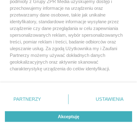
podmioty z Grupy ZPR Media uzyskujemy dostęp i
rozpowszechniany lub dalej rozpowszechniany w jakikolwiek sposób (w
przechowujemy informacje na urządzeniu oraz
tym także elektroniczny lub mechaniczny) na jakimkolwiek polu
eksploatacji w jakiejkolwiek formie, włącznie z umieszczaniem w
przetwarzamy dane osobowe, takie jak unikalne
Internecie bez pisemnej zgody właściciela praw. Jakiekolwiek użycie lub
identyfikatory, standardowe informacje wysyłane przez
wykorzystanie utworów w całości lub w części z naruszeniem prawa,
tzn. bez właściwej zgody, jest zabronione pod groźbą kary i może być
urządzenie czy dane przeglądania w celu zapewniania
ścigane prawnie.
spersonalizowanych reklam, wybór spersonalizowanych
treści, pomiar reklam i treści, badanie odbiorców oraz
ulepszanie usług. Za zgodą Użytkownika my i Zaufani
Partnerzy możemy używać dokładnych danych
geolokalizacyjnych oraz aktywnie skanować
charakterystykę urządzenia do celów identyfikacji.
Ponieważ cenimy Twoją prywatność, prosimy o zgodę na
O nas
korzystanie z tych technologii poprzez kliknięcie
Informacje prawne
„Akceptuję”. Zgoda jest dobrowolna i zawsze możesz ją
zmienić/wycofać klikając przycisk ustawień prywatności
PARTNERZY
USTAWIENIA
Nasze serwisy
znajdujący się w lewym dolnym rogu strony
. Niektóre
rodzaje przetwarzania danych nie wymagają zgody
© 2026 Grupa ZPR Media
Akceptuję
użytkownika, ale masz prawo sprzeciwić się takiemu
przetwarzaniu. Preferencje będą miały zastosowanie tylko
na tej witrynie.