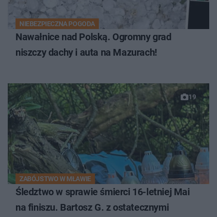
NIEBEZPIECZNA POGODA
Nawałnice nad Polską. Ogromny grad
niszczy dachy i auta na Mazurach!
19
ZABÓJSTWO W MŁAWIE
Śledztwo w sprawie śmierci 16-letniej Mai
na finiszu. Bartosz G. z ostatecznymi