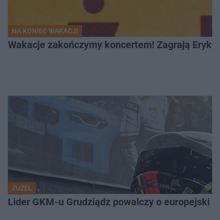
NA KONIEC WAKACJI
Wakacje zakończymy koncertem! Zagrają Eryk 
ŻUŻEL
Lider GKM-u Grudziądz powalczy o europejski t