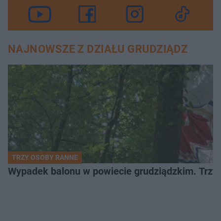
NAJNOWSZE Z DZIAŁU GRUDZIĄDZ
TRZY OSOBY RANNE
Wypadek balonu w powiecie grudziądzkim. Trzy os