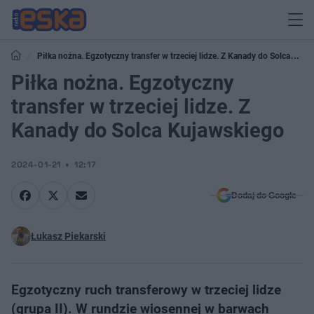
Piłka nożna. Egzotyczny transfer w trzeciej lidze. Z Kanady do Solca
Kujawskiego
Piłka nożna. Egzotyczny
transfer w trzeciej lidze. Z
Kanady do Solca Kujawskiego
2024-01-21
12:17
Dodaj do Google
Łukasz Piekarski
Egzotyczny ruch transferowy w trzeciej lidze
(grupa II). W rundzie wiosennej w barwach