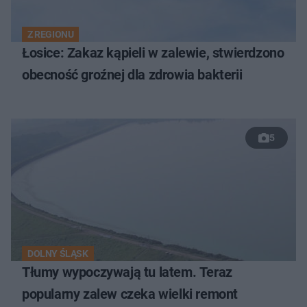
Z REGIONU
Łosice: Zakaz kąpieli w zalewie, stwierdzono
obecność groźnej dla zdrowia bakterii
5
DOLNY ŚLĄSK
Tłumy wypoczywają tu latem. Teraz
popularny zalew czeka wielki remont