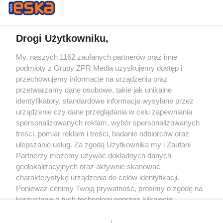
Drogi Użytkowniku,
My, naszych 1162 zaufanych partnerów oraz inne
Żaden utwór zamieszczony w serwisie nie może być powielany i
podmioty z Grupy ZPR Media uzyskujemy dostęp i
rozpowszechniany lub dalej rozpowszechniany w jakikolwiek sposób (w
tym także elektroniczny lub mechaniczny) na jakimkolwiek polu
przechowujemy informacje na urządzeniu oraz
eksploatacji w jakiejkolwiek formie, włącznie z umieszczaniem w Internecie
przetwarzamy dane osobowe, takie jak unikalne
bez pisemnej zgody właściciela praw. Jakiekolwiek użycie lub
wykorzystanie utworów w całości lub w części z naruszeniem prawa, tzn.
identyfikatory, standardowe informacje wysyłane przez
bez właściwej zgody, jest zabronione pod groźbą kary i może być ścigane
urządzenie czy dane przeglądania w celu zapewniania
prawnie.
spersonalizowanych reklam, wybór spersonalizowanych
treści, pomiar reklam i treści, badanie odbiorców oraz
ulepszanie usług. Za zgodą Użytkownika my i Zaufani
Partnerzy możemy używać dokładnych danych
geolokalizacyjnych oraz aktywnie skanować
charakterystykę urządzenia do celów identyfikacji.
O nas
Ponieważ cenimy Twoją prywatność, prosimy o zgodę na
korzystanie z tych technologii poprzez kliknięcie
Informacje prawne
„Akceptuję”. Zgoda jest dobrowolna i zawsze możesz ją
zmienić/wycofać klikając przycisk ustawień prywatności