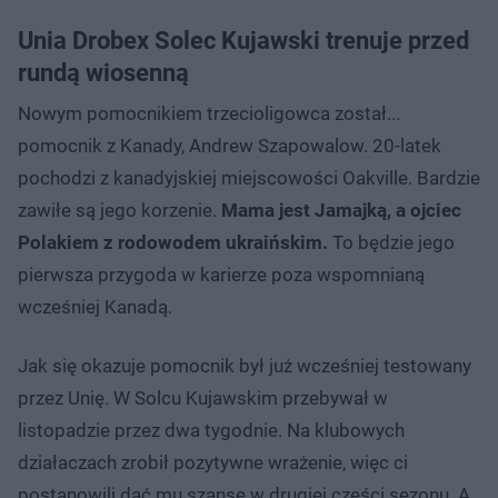
Unia Drobex Solec Kujawski trenuje przed
rundą wiosenną
Nowym pomocnikiem trzecioligowca został...
pomocnik z Kanady, Andrew Szapowalow. 20-latek
pochodzi z kanadyjskiej miejscowości Oakville. Bardzie
zawiłe są jego korzenie.
Mama jest Jamajką, a ojciec
Polakiem z rodowodem ukraińskim.
To będzie jego
pierwsza przygoda w karierze poza wspomnianą
wcześniej Kanadą.
Jak się okazuje pomocnik był już wcześniej testowany
przez Unię. W Solcu Kujawskim przebywał w
listopadzie przez dwa tygodnie. Na klubowych
działaczach zrobił pozytywne wrażenie, więc ci
postanowili dać mu szansę w drugiej części sezonu. A