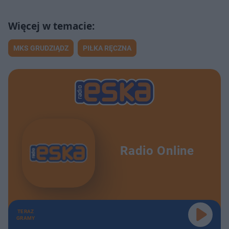
MKS GRUDZIĄDZ
PIŁKA RĘCZNA
Radio Online
TERAZ
GRAMY