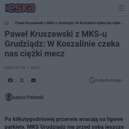
Paweł Kruszewski z MKS-u Grudziądz: W Koszalinie czeka nas ciężki
mecz
Paweł Kruszewski z MKS-u
Grudziądz: W Koszalinie czeka
nas ciężki mecz
2024-01-19
19:47
Dodaj do Google
Łukasz Piekarski
Po kilkutygodniowej przerwie wracają na ligowe
parkiety. MKS Grudziądz ma przed sobą jeszcze