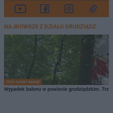
NAJNOWSZE Z DZIAŁU GRUDZIĄDZ
TRZY OSOBY RANNE
Wypadek balonu w powiecie grudziądzkim. Trzy os