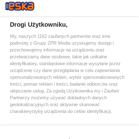
Drogi Użytkowniku,
My, naszych 1162 zaufanych partnerów oraz inne
Żaden utwór zamieszczony w serwisie nie może być powielany i
podmioty z Grupy ZPR Media uzyskujemy dostęp i
rozpowszechniany lub dalej rozpowszechniany w jakikolwiek sposób (w
tym także elektroniczny lub mechaniczny) na jakimkolwiek polu
przechowujemy informacje na urządzeniu oraz
eksploatacji w jakiejkolwiek formie, włącznie z umieszczaniem w
przetwarzamy dane osobowe, takie jak unikalne
Internecie bez pisemnej zgody właściciela praw. Jakiekolwiek użycie lub
identyfikatory, standardowe informacje wysyłane przez
wykorzystanie utworów w całości lub w części z naruszeniem prawa,
tzn. bez właściwej zgody, jest zabronione pod groźbą kary i może być
urządzenie czy dane przeglądania w celu zapewniania
ścigane prawnie.
spersonalizowanych reklam, wybór spersonalizowanych
treści, pomiar reklam i treści, badanie odbiorców oraz
ulepszanie usług. Za zgodą Użytkownika my i Zaufani
Partnerzy możemy używać dokładnych danych
geolokalizacyjnych oraz aktywnie skanować
charakterystykę urządzenia do celów identyfikacji.
Ponieważ cenimy Twoją prywatność, prosimy o zgodę na
O nas
korzystanie z tych technologii poprzez kliknięcie
Informacje prawne
„Akceptuję”. Zgoda jest dobrowolna i zawsze możesz ją
zmienić/wycofać klikając przycisk ustawień prywatności