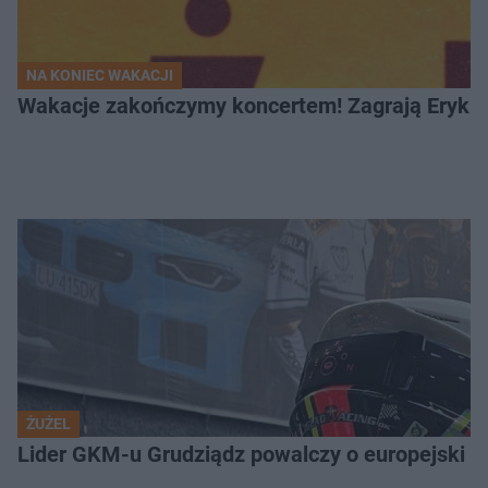
NA KONIEC WAKACJI
Wakacje zakończymy koncertem! Zagrają Eryk 
ŻUŻEL
Lider GKM-u Grudziądz powalczy o europejski t