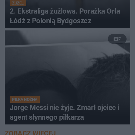
ŻUŻEL
2. Ekstraliga żużlowa. Porażka Orła
Łódź z Polonią Bydgoszcz
7
PIŁKA NOŻNA
Jorge Messi nie żyje. Zmarł ojciec i
agent słynnego piłkarza
ZOBACZ WIĘCEJ