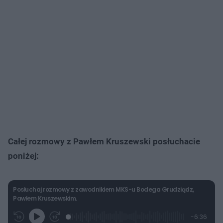
Całej rozmowy z Pawłem Kruszewski posłuchacie
poniżej:
Posłuchaj rozmowy z zawodnikiem MKS-u Bodega Grudziądz,
Pawłem Kruszewskim.
L
P
P
P
-
6:36
G
o
r
r
o