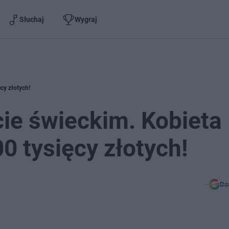
Słuchaj
Wygraj
cy złotych!
ie świeckim. Kobieta
00 tysięcy złotych!
Do