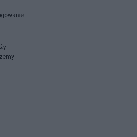
logowanie
ży
ożemy