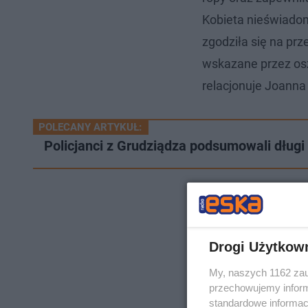
Kobieta nieświadom
zgodziła się na prz
wskazane przez oszu
relacjonuje Joanna
POLECANY ARTYKUŁ:
Policjanci z Grudziądza podsumowali dług
Drogi Użytkow
My, naszych 1162 zau
przechowujemy informa
standardowe informac