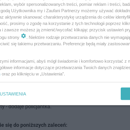
klam, wybór spersonalizowanych treści, pomiar reklam i treści, bad
 zgodą Użytkownika my i Zaufani Partnerzy możemy używać dokład
az aktywnie skanować charakterystykę urządzenia do celów identyfi
ść, prosimy o zgodę na korzystanie z tych technologii poprzez klikn
a i zawsze możesz ją zmienić/wycofać klikając przycisk ustawień pr
ogu strony
. Niektóre rodzaje przetwarzania danych nie wymagaj
o zainstalowania na swoim urządzeniu określonego
iwić się takiemu przetwarzaniu. Preferencje będą miały zastosowanie
urtka.
szymi informacjami, abyś mógł świadomie i komfortowo korzystać z
gółowe informacje dotyczące przetwarzania Twoich danych znajdzi
u oszuści weszli w posiadanie danych
s
oraz po kliknięciu w „Ustawienia”.
gowanie się na konto bankowe, dzięki czemu
 nim operacje. W rezultacie oszuści
USTAWIENIA
redyt i wyprowadzili z konta pozostałe
y - dodaje policjantka.
ie się do poniższych zaleceń: