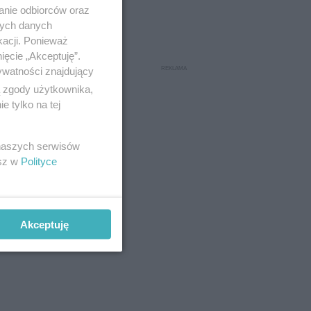
anie odbiorców oraz
nych danych
kacji. Ponieważ
ięcie „Akceptuję”.
ywatności znajdujący
ą zgody użytkownika,
 tylko na tej
 naszych serwisów
esz w
Polityce
Akceptuję