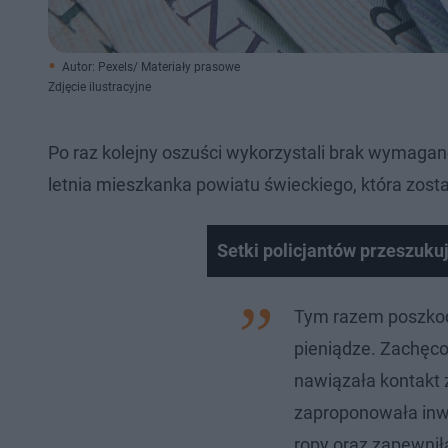
Autor: Pexels/ Materiały prasowe
Zdjęcie ilustracyjne
Po raz kolejny oszuści wykorzystali brak wymaganej
letnia mieszkanka powiatu świeckiego, która zost
Setki policjantów przeszukuj
Tym razem poszko
pieniądze. Zachęco
nawiązała kontakt 
zaproponowała inwes
ropy oraz zapewnił