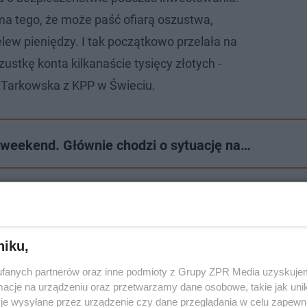
a tego, że może paść ofiarą oszustwa,
elew pieniędzy. I tak początkowo przelała na
stkę konta kilkanaście tysięcy złotych -
 Tarkowska z KPP w Świeciu.
i weekend. Głównie chodzi o sytuację na…
niku,
fanych partnerów oraz inne podmioty z Grupy ZPR Media uzyskujem
cje na urządzeniu oraz przetwarzamy dane osobowe, takie jak unika
je wysyłane przez urządzenie czy dane przeglądania w celu zapewn