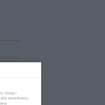
y dostęp i
lne identyfikatory,
iania