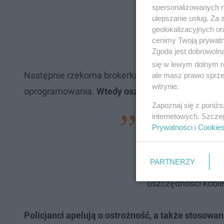
spersonalizowanych re
ulepszanie usług. Za
geolokalizacyjnych or
cenimy Twoją prywatno
Zgoda jest dobrowoln
się w lewym dolnym r
Następnie rzekoma brokerka namówiła 68-latkę d
ale masz prawo sprzec
witrynie.
oprogramowania.
Wtedy oszustom otworzyła się f
Zapoznaj się z poniż
internetowych. Szcze
Za pomocą program
Prywatności
i
Cookie
umożliwiających lo
mogli wykonywać na
PARTNERZY
zaciągnęli na nie k
oszczędności kobiet
Policjanci apelują o ostrożność, a także stosowan