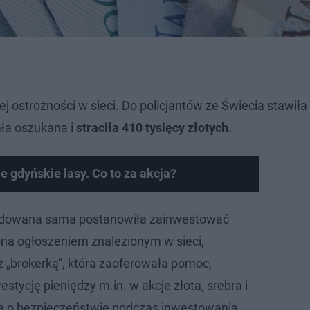
 ostrożności w sieci. Do policjantów ze Świecia stawiła 
ała oszukana i
straciła 410 tysięcy złotych.
e gdyńskie lasy. Co to za akcja?
dowana sama postanowiła zainwestować
na ogłoszeniem znalezionym w sieci,
z „brokerką”, która zaoferowała pomoc,
tycję pieniędzy m.in. w akcje złota, srebra i
a o bezpieczeństwie podczas inwestowania.