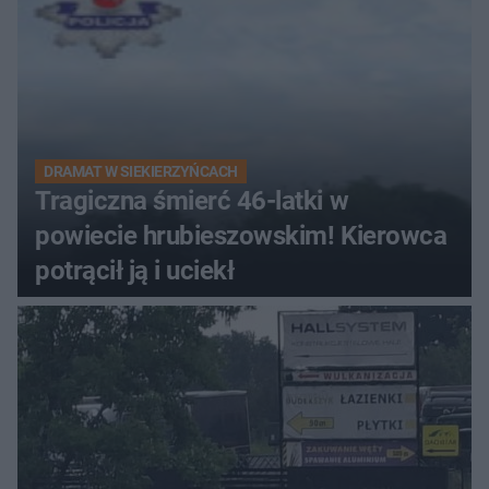
DRAMAT W SIEKIERZYŃCACH
Tragiczna śmierć 46-latki w
powiecie hrubieszowskim! Kierowca
potrącił ją i uciekł