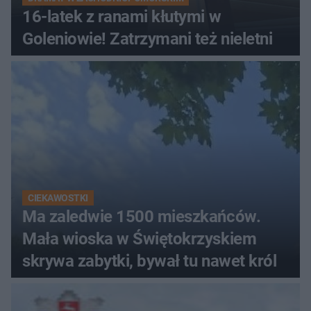
16-latek z ranami kłutymi w
Goleniowie! Zatrzymani też nieletni
CIEKAWOSTKI
Ma zaledwie 1500 mieszkańców.
Mała wioska w Świętokrzyskiem
skrywa zabytki, bywał tu nawet król