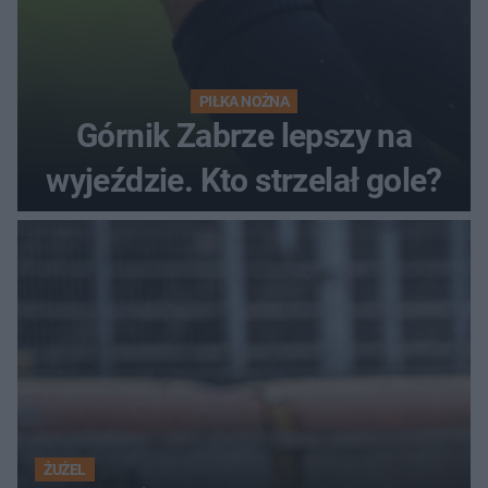
PIŁKA NOŻNA
Górnik Zabrze lepszy na
wyjeździe. Kto strzelał gole?
ŻUŻEL