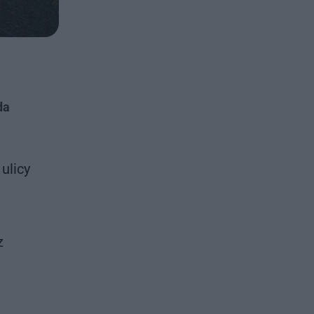
da
ulicy
z