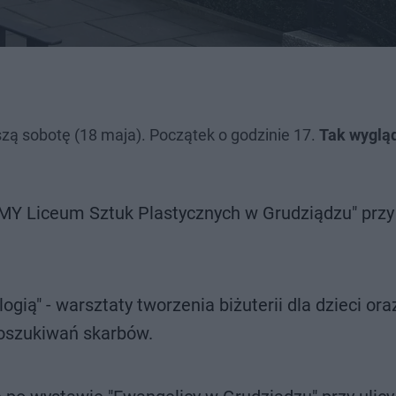
ą sobotę (18 maja). Początek o godzinie 17.
Tak wyglą
MY Liceum Sztuk Plastycznych w Grudziądzu" przy 
gią" - warsztaty tworzenia biżuterii dla dzieci ora
poszukiwań skarbów.