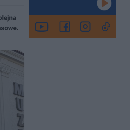
lejna
asowe.