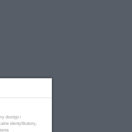
y dostęp i
lne identyfikatory,
iania