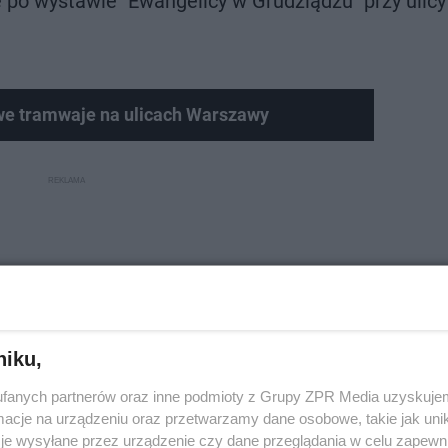
po wystawie "Ewangelicy w Grudziądzu" przy ulicy
e tramwaje na ulicach Warszawy
niku,
fanych partnerów oraz inne podmioty z Grupy ZPR Media uzyskujem
cje na urządzeniu oraz przetwarzamy dane osobowe, takie jak unika
je wysyłane przez urządzenie czy dane przeglądania w celu zapewn