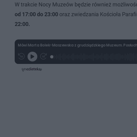
W trakcie Nocy Muzeów będzie również możliwość
od 17:00 do 23:00
oraz zwiedzania Kościoła Paraf
22:00.
Mówi Marta Bolek-Maszewska z grudziądzkiego Muzeum. Posłuch
L
P
P
G
o
r
r
r
a
z
z
a
d
e
e
j
e
w
w
d
i
i
:
ń
ń
3
1
1
9
0
0
.
s
s
0
d
d
5
o
o
%
t
p
u
r
ł
z
u
o
d
u