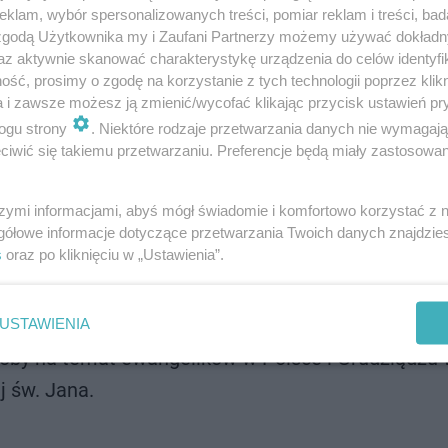
klam, wybór spersonalizowanych treści, pomiar reklam i treści, bad
 zgodą Użytkownika my i Zaufani Partnerzy możemy używać dokład
zatytułowany "Namuzowywania", w sali koncertowe
az aktywnie skanować charakterystykę urządzenia do celów identyfi
ść, prosimy o zgodę na korzystanie z tych technologii poprzez klikn
a i zawsze możesz ją zmienić/wycofać klikając przycisk ustawień pr
ogu strony
. Niektóre rodzaje przetwarzania danych nie wymagaj
ki" - wspólne tworzenie figurek z papieru oraz wars
iwić się takiemu przetwarzaniu. Preferencje będą miały zastosowanie
w Klubu Historycznego im. Armii Krajowej.
szymi informacjami, abyś mógł świadomie i komfortowo korzystać z
gółowe informacje dotyczące przetwarzania Twoich danych znajdzi
dzanie wystawy Muzeum Handlu Wiślanego z zagad
s
oraz po kliknięciu w „Ustawienia”.
USTAWIENIA
doby na temat ewangelików w Polsce i Grudziądzu
j św. Jana.