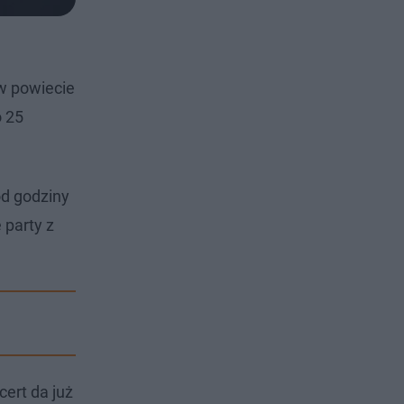
 w powiecie
o 25
od godziny
 party z
ert da już