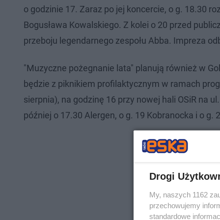
o godzinie 17. Zaraz po jej koncercie, o g. 18.30
Bogusława Kowalskiego. Z kolei o 20 przed public
przeboju legendarnego zespołu Abba. Impreza odb
"Muzyczne pożegnanie lata" planują również w Golu
będzie z piknikiem profilaktycznym w ramach pro
sierpnia), na godzinę 16 przy nowej hali OSiR na u
później o 17.30 Alergen, o g. 19 Kobranocka i o g. 
Drogi Użytkow
My, naszych 1162 zau
przechowujemy informa
standardowe informac