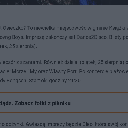
st Osieczko? To niewielka miejscowość w gminie Książki
ovng Boys. Imprezę zakończy set Dance2Disco. Bilety p
ek, 25 sierpnia).
eczór z szantami. Również dzisiaj (piątek, 25 sierpnia) 
acje: Morze i My oraz Własny Port. Po koncercie plażowe
dy Bengsch. Start ok. godziny 21:30.
ądz. Zobacz fotki z pikniku
 dożynki. Gwiazdą imprezy będzie Cleo, która swój konc