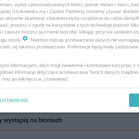
klam, wybór spersonalizowanych treści, pomiar reklam i treści, bad
 zgodą Użytkownika my i Zaufani Partnerzy możemy używać dokład
az aktywnie skanować charakterystykę urządzenia do celów identyfi
ść, prosimy o zgodę na korzystanie z tych technologii poprzez klikn
a i zawsze możesz ją zmienić/wycofać klikając przycisk ustawień pr
ogu strony
. Niektóre rodzaje przetwarzania danych nie wymagaj
iwić się takiemu przetwarzaniu. Preferencje będą miały zastosowanie
wiecki). Tam gwiazdą wieczoru będzie zespół Kombii z 
formacja Disco Polo, After Party. Początek wydarzenia o
szymi informacjami, abyś mógł świadomie i komfortowo korzystać z
gółowe informacje dotyczące przetwarzania Twoich danych znajdzi
s
oraz po kliknięciu w „Ustawienia”.
w Grudziądzu.
Więcej o tym wydarzeniu przeczytacie w li
USTAWIENIA
 wystąpią na błoniach