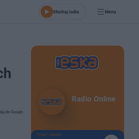
Słuchaj radia
Menu
ch
Radio Online
daj do Google
TERAZ GRAMY