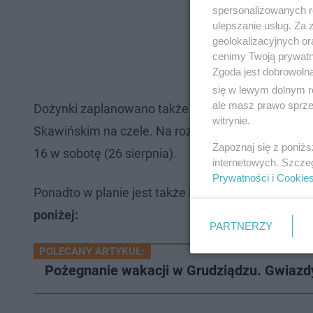
spersonalizowanych re
ulepszanie usług. Za
geolokalizacyjnych or
cenimy Twoją prywatno
Zgoda jest dobrowoln
się w lewym dolnym r
ale masz prawo sprzec
Dożynki zaplanowano także w Pruszczu (powiat ś
witrynie.
Skawińskim na czele. Na rozgrzewkę zagra z kolei 
Zapoznaj się z poniż
16 w sobotę (26 sierpnia).
internetowych. Szcze
Prywatności
i
Cookie
Ponadto w planie jest także Pożegnanie Wakacji 
poniżej:
PARTNERZY
POLECANY ARTYKUŁ:
Pożegnanie wakacji w Grudziądzu. Gwiazdy