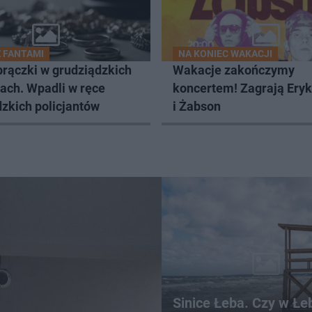
Z FANTAMI
NA KONIEC WAKACJI
brączki w grudziądzkich
Wakacje zakończymy
ach. Wpadli w ręce
koncertem! Zagrają Ery
zkich policjantów
i Żabson
Sinice Łeba. Czy w Łe