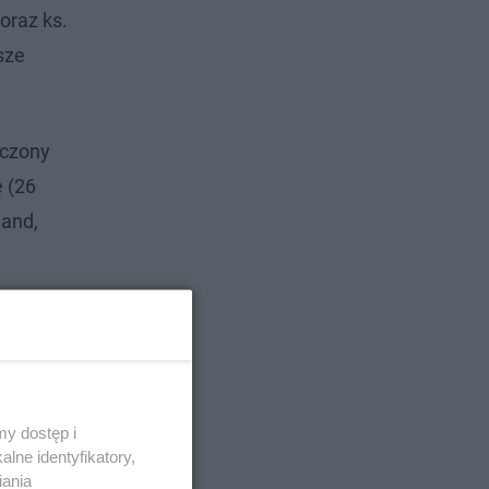
oraz ks.
sze
ączony
 (26
Band,
y dostęp i
lne identyfikatory,
iania