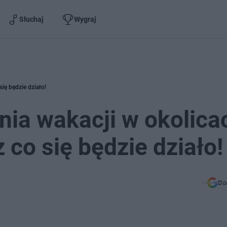
Słuchaj
Wygraj
ię będzie działo!
ia wakacji w okolica
co się będzie działo!
Do