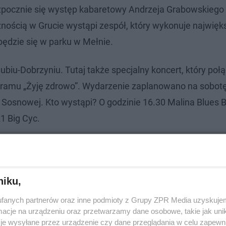
 rozpocznie się występ kabaretowy Andrzeja Grabowskiego 
znością w Grucie wystąpi zespół, który wykonuje najwięk
ędzie się w parku w Mełnie.
biu-Dobrzyniu. Tutaj także specjalny koncert, który poł
gramu „Żyję zdrowo”. Wydarzenie zaplanowano na sobotę
l. Sosnowej. Kto wystąpi? O godzinie 16.30 Malina Blues 
21 Big Cyc.
niku,
fanych partnerów oraz inne podmioty z Grupy ZPR Media uzyskujem
cje na urządzeniu oraz przetwarzamy dane osobowe, takie jak unika
je wysyłane przez urządzenie czy dane przeglądania w celu zapewn