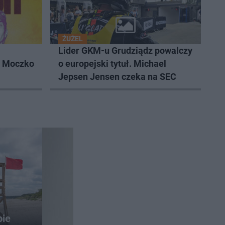
ŻUŻEL
Lider GKM-u Grudziądz powalczy
k Moczko
o europejski tytuł. Michael
Jepsen Jensen czeka na SEC
bie