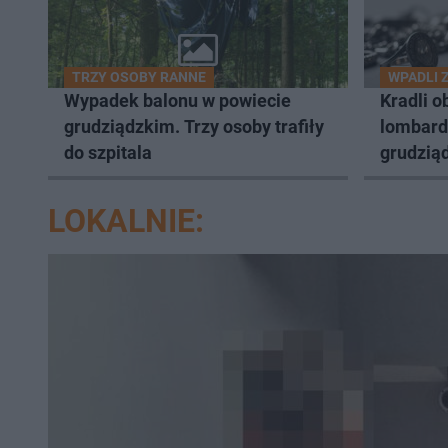
TRZY OSOBY RANNE
WPADLI 
Wypadek balonu w powiecie
Kradli o
grudziądzkim. Trzy osoby trafiły
lombard
do szpitala
grudziąd
LOKALNIE: