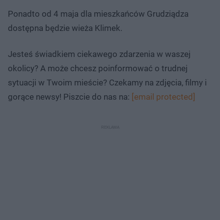
a
d
i
i
ł
:
ń
ń
y
Ponadto od 4 maja dla mieszkańców Grudziądza
c
1
1
1
z
7
0
0
a
dostępna będzie wieża Klimek.
s
.
s
s
Â
8
d
d
5
o
o
%
t
p
Jesteś świadkiem ciekawego zdarzenia w waszej
u
r
ł
z
okolicy? A może chcesz poinformować o trudnej
u
o
d
sytuacji w Twoim mieście? Czekamy na zdjęcia, filmy i
u
gorące newsy! Piszcie do nas na:
[email protected]