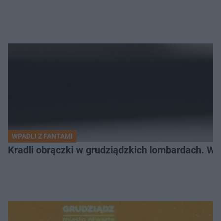
WPADLI Z FANTAMI
Kradli obrączki w grudziądzkich lombardach. Wp