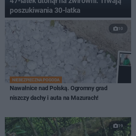
47-latek utonął na żwirowni. Trwają
poszukiwania 30-latka
10
NIEBEZPIECZNA POGODA
Nawałnice nad Polską. Ogromny grad
niszczy dachy i auta na Mazurach!
19