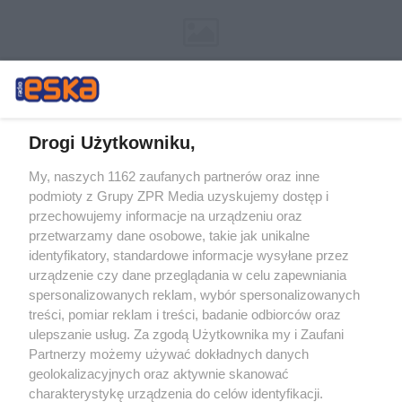
Drogi Użytkowniku,
My, naszych 1162 zaufanych partnerów oraz inne
Żaden utwór zamieszczony w serwisie nie może być powielany i
podmioty z Grupy ZPR Media uzyskujemy dostęp i
rozpowszechniany lub dalej rozpowszechniany w jakikolwiek sposób (w
tym także elektroniczny lub mechaniczny) na jakimkolwiek polu
przechowujemy informacje na urządzeniu oraz
eksploatacji w jakiejkolwiek formie, włącznie z umieszczaniem w
przetwarzamy dane osobowe, takie jak unikalne
Internecie bez pisemnej zgody właściciela praw. Jakiekolwiek użycie lub
identyfikatory, standardowe informacje wysyłane przez
wykorzystanie utworów w całości lub w części z naruszeniem prawa,
tzn. bez właściwej zgody, jest zabronione pod groźbą kary i może być
urządzenie czy dane przeglądania w celu zapewniania
ścigane prawnie.
spersonalizowanych reklam, wybór spersonalizowanych
treści, pomiar reklam i treści, badanie odbiorców oraz
ulepszanie usług. Za zgodą Użytkownika my i Zaufani
Partnerzy możemy używać dokładnych danych
geolokalizacyjnych oraz aktywnie skanować
charakterystykę urządzenia do celów identyfikacji.