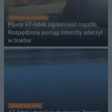
WYPADEK NA POMORZU
Pijany 67-latek zignorował rogatki.
Rozpędzony pociąg Intercity uderzył
w traktor
DRAMAT NAD WODĄ