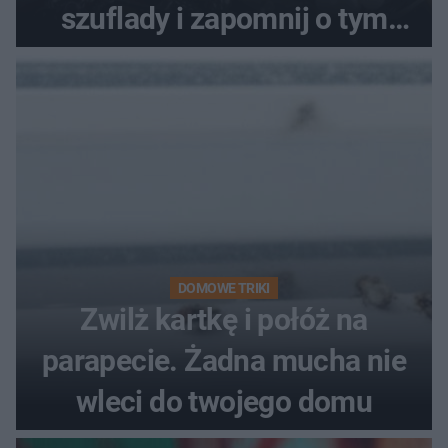
szuflady i zapomnij o tym
problemie. Sposób na
pociemniałą biżuterię
DOMOWE TRIKI
Zwilż kartkę i połóż na
parapecie. Żadna mucha nie
wleci do twojego domu