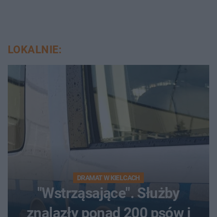
LOKALNIE:
DRAMAT W KIELCACH
"Wstrząsające". Służby
znalazły ponad 200 psów i