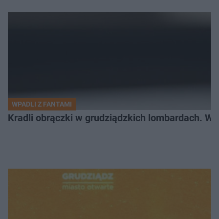
WPADLI Z FANTAMI
Kradli obrączki w grudziądzkich lombardach. Wp