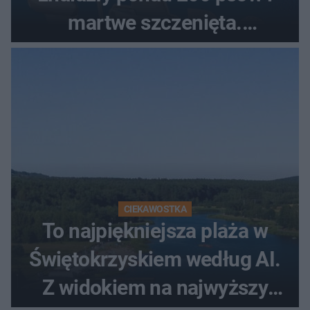
martwe szczenięta.
Zatrzymano 35-latka
CIEKAWOSTKA
To najpiękniejsza plaża w
Świętokrzyskiem według AI.
Z widokiem na najwyższy