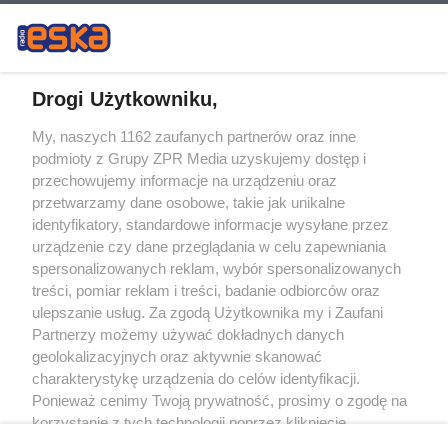
Drogi Użytkowniku,
My, naszych 1162 zaufanych partnerów oraz inne
Żaden utwór zamieszczony w serwisie nie może być powielany i
podmioty z Grupy ZPR Media uzyskujemy dostęp i
rozpowszechniany lub dalej rozpowszechniany w jakikolwiek sposób (w
tym także elektroniczny lub mechaniczny) na jakimkolwiek polu
przechowujemy informacje na urządzeniu oraz
eksploatacji w jakiejkolwiek formie, włącznie z umieszczaniem w Internecie
przetwarzamy dane osobowe, takie jak unikalne
bez pisemnej zgody właściciela praw. Jakiekolwiek użycie lub
wykorzystanie utworów w całości lub w części z naruszeniem prawa, tzn.
identyfikatory, standardowe informacje wysyłane przez
bez właściwej zgody, jest zabronione pod groźbą kary i może być ścigane
urządzenie czy dane przeglądania w celu zapewniania
prawnie.
spersonalizowanych reklam, wybór spersonalizowanych
treści, pomiar reklam i treści, badanie odbiorców oraz
ulepszanie usług. Za zgodą Użytkownika my i Zaufani
Partnerzy możemy używać dokładnych danych
geolokalizacyjnych oraz aktywnie skanować
charakterystykę urządzenia do celów identyfikacji.
O nas
Ponieważ cenimy Twoją prywatność, prosimy o zgodę na
korzystanie z tych technologii poprzez kliknięcie
Informacje prawne
„Akceptuję”. Zgoda jest dobrowolna i zawsze możesz ją