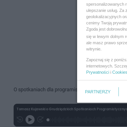
spersonalizowanych re
ulepszanie usług. Za
geolokalizacyjnych or
cenimy Twoją prywatno
Zgoda jest dobrowoln
się w lewym dolnym r
ale masz prawo sprzec
witrynie.
Zapoznaj się z poniż
internetowych. Szcze
Prywatności
i
Cookie
O spotkaniach dla programistów możecie posłucha
PARTNERZY
Tomasz Kujawski o Grudziądzkich Spotkaniach Programistycznych
L
P
P
G
o
r
r
r
a
z
z