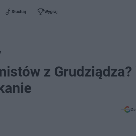
Słuchaj
Wygraj
e
mistów z Grudziądza?
kanie
Do