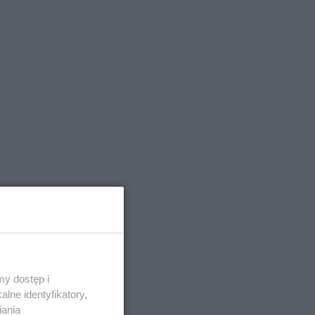
y dostęp i
lne identyfikatory,
iania