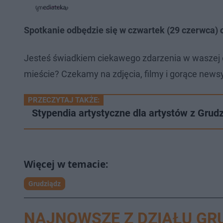
a
d
e
e
j
e
w
w
d
i
i
:
ń
ń
Spotkanie odbędzie się w czwartek (29 czerwca) o 
1
1
1
4
0
0
.
s
s
0
d
d
Jesteś świadkiem ciekawego zdarzenia w waszej 
0
o
o
%
t
p
mieście? Czekamy na zdjęcia, filmy i gorące newsy
u
r
ł
z
u
o
d
PRZECZYTAJ TAKŻE:
u
Stypendia artystyczne dla artystów z Grud
Grudziądz
NAJNOWSZE Z DZIAŁU GR