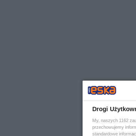
Drogi Użytkow
My, naszych 1162 zau
przechowujemy informa
standardowe informac