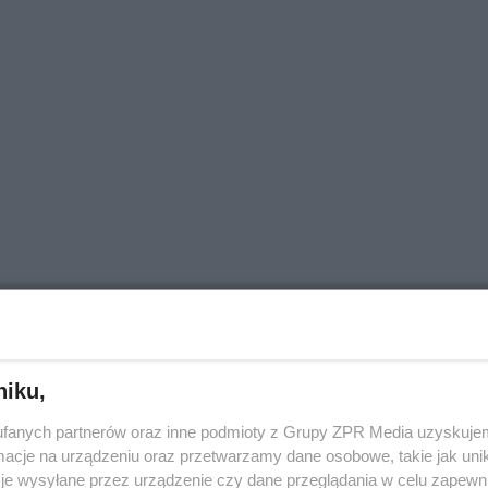
niku,
fanych partnerów oraz inne podmioty z Grupy ZPR Media uzyskujem
cje na urządzeniu oraz przetwarzamy dane osobowe, takie jak unika
je wysyłane przez urządzenie czy dane przeglądania w celu zapewn