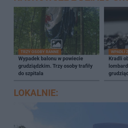
TRZY OSOBY RANNE
WPADLI 
Wypadek balonu w powiecie
Kradli o
grudziądzkim. Trzy osoby trafiły
lombard
do szpitala
grudziąd
LOKALNIE: