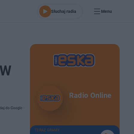
Słuchaj radia
Menu
 W
Radio Online
daj do Google
TERAZ GRAMY