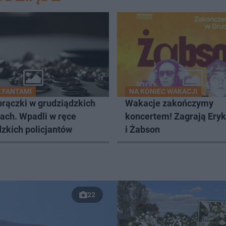
Z FANTAMI
NA KONIEC WAKACJI
brączki w grudziądzkich
Wakacje zakończymy
ach. Wpadli w ręce
koncertem! Zagrają Ery
zkich policjantów
i Żabson
22