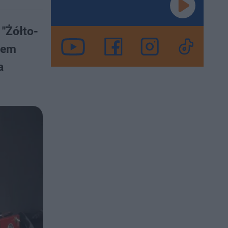
"Żółto-
zem
a