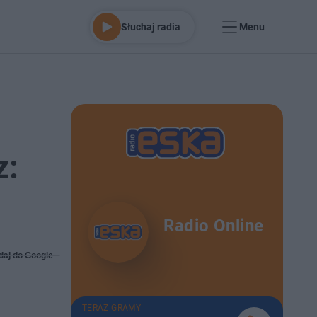
Słuchaj radia
Menu
z:
Radio Online
daj do Google
TERAZ GRAMY