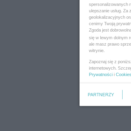
spersonalizowanych re
ulepszanie usług. Za
geolokalizacyjnych or
cenimy Twoją prywatno
Zgoda jest dobrowoln
się w lewym dolnym r
ale masz prawo sprzec
witrynie.
Zapoznaj się z poniż
internetowych. Szcze
Prywatności
i
Cookie
PARTNERZY