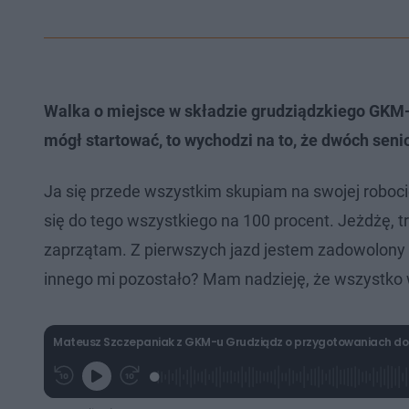
Walka o miejsce w składzie grudziądzkiego GKM-
mógł startować, to wychodzi na to, że dwóch sen
Ja się przede wszystkim skupiam na swojej roboci
się do tego wszystkiego na 100 procent. Jeżdżę, tre
zaprzątam. Z pierwszych jazd jestem zadowolony 
innego mi pozostało? Mam nadzieję, że wszystko w
Mateusz Szczepaniak z GKM-u Grudziądz o przygotowaniach do s
L
P
P
G
o
r
r
r
a
z
z
a
d