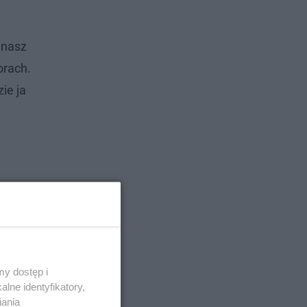
 nasz
orach.
ie ja
y dostęp i
lne identyfikatory,
iania