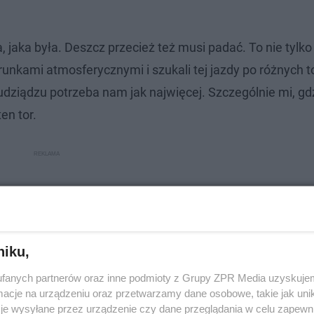
 jaka była. Deszcz przecież też musi padać. To nie tylko
unkami atmosferycznymi i szukali tej jazdy po różnych t
dziądzu potrzeba nam jak najwięcej. Szczególnie mi, gdz
en tor.
niku,
fanych partnerów oraz inne podmioty z Grupy ZPR Media uzyskujem
cje na urządzeniu oraz przetwarzamy dane osobowe, takie jak unika
je wysyłane przez urządzenie czy dane przeglądania w celu zapewn