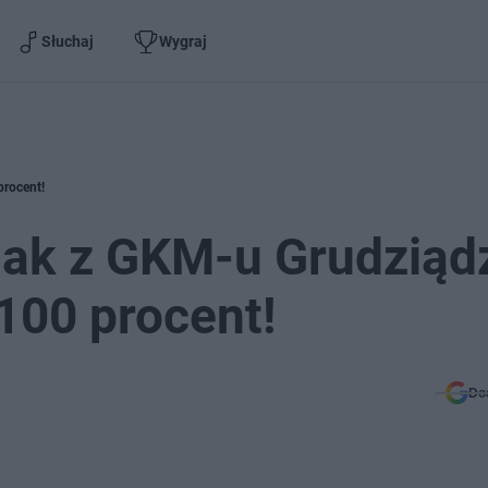
Słuchaj
Wygraj
procent!
ak z GKM-u Grudziąd
100 procent!
Do