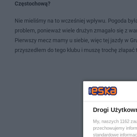
Częstochową?
Nie mieliśmy na to wcześniej wpływu. Pogoda była,
problem, ponieważ wiele drużyn zmagało się z war
Pierwszy mecz mamy u siebie, więc tej jazdy w Gru
przyszedłem do tego klubu i muszę trochę złapać t
Drogi Użytkow
My, naszych 1162 zau
przechowujemy informa
standardowe informac