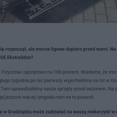
się rozpoczął, ale mecze ligowe dopiero przed wami. Na 
PGE Ekstralidze?
izycznie i sprzętowo na 100 procent. Wiadomo, że troc
głego tygodnia po raz pierwszy wyjechaliśmy na tor w Gr
że. Tam sprawdzaliśmy nasze sprzęty przed sezonem. Na 
 jej jeszcze więcej i pogoda nam na to pozwoli.
ngi w Grudziądzu może zadziałać na waszą niekorzyść w