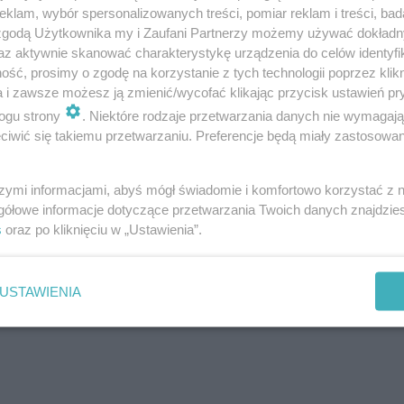
klam, wybór spersonalizowanych treści, pomiar reklam i treści, bad
 zgodą Użytkownika my i Zaufani Partnerzy możemy używać dokład
az aktywnie skanować charakterystykę urządzenia do celów identyfi
ść, prosimy o zgodę na korzystanie z tych technologii poprzez klikn
a i zawsze możesz ją zmienić/wycofać klikając przycisk ustawień pr
ogu strony
. Niektóre rodzaje przetwarzania danych nie wymagaj
iwić się takiemu przetwarzaniu. Preferencje będą miały zastosowanie
szymi informacjami, abyś mógł świadomie i komfortowo korzystać z
gółowe informacje dotyczące przetwarzania Twoich danych znajdzi
s
oraz po kliknięciu w „Ustawienia”.
USTAWIENIA