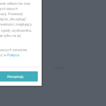
anie odbiorców oraz
nych danych
kacji. Ponieważ
ięcie „Akceptuję”.
ywatności znajdujący
ą zgody użytkownika,
 tylko na tej
 naszych serwisów
esz w
Polityce
Akceptuję