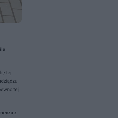
ile
hę tej
udziądzu.
pewno tej
 meczu z