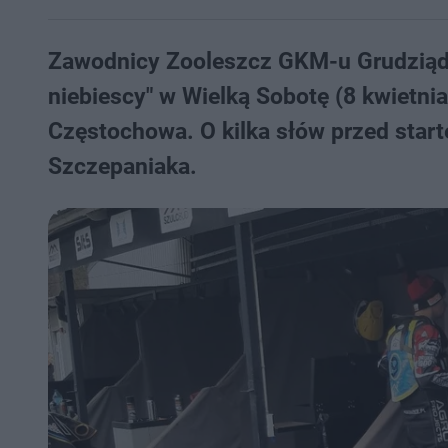
Zawodnicy Zooleszcz GKM-u Grudziądz s
niebiescy" w Wielką Sobotę (8 kwietni
Częstochowa. O kilka słów przed star
Szczepaniaka.