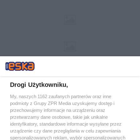
Drogi Użytkowniku,
My, naszych 1162 zaufanych partnerów oraz inne
Żaden utwór zamieszczony w serwisie nie może być powielany i
podmioty z Grupy ZPR Media uzyskujemy dostęp i
rozpowszechniany lub dalej rozpowszechniany w jakikolwiek sposób (w
tym także elektroniczny lub mechaniczny) na jakimkolwiek polu
przechowujemy informacje na urządzeniu oraz
eksploatacji w jakiejkolwiek formie, włącznie z umieszczaniem w
przetwarzamy dane osobowe, takie jak unikalne
Internecie bez pisemnej zgody właściciela praw. Jakiekolwiek użycie lub
identyfikatory, standardowe informacje wysyłane przez
wykorzystanie utworów w całości lub w części z naruszeniem prawa,
tzn. bez właściwej zgody, jest zabronione pod groźbą kary i może być
urządzenie czy dane przeglądania w celu zapewniania
ścigane prawnie.
spersonalizowanych reklam, wybór spersonalizowanych