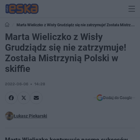
Marta Wieliczko z Wisły Grudziądz się nie zatrzymuje! Została Mistrzynią
Polski w skiffie
Marta Wieliczko z Wisły
Grudziądz się nie zatrzymuje!
Została Mistrzynią Polski w
skiffie
2022-06-06
14:28
Dodaj do Google
Łukasz Piekarski
Marta Wieliczko kontynuuje pasmo sukcesów.