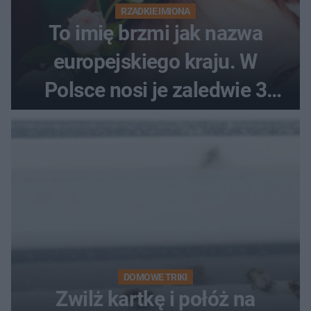
RZADKIE IMIONA
To imię brzmi jak nazwa
europejskiego kraju. W
Polsce nosi je zaledwie 3
kobiety
DOMOWE TRIKI
Zwilż kartkę i połóż na