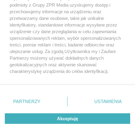
Żaden utwór zamieszczony w serwisie nie może być powielany i
podmioty z Grupy ZPR Media uzyskujemy dostęp i
rozpowszechniany lub dalej rozpowszechniany w jakikolwiek sposób (w
tym także elektroniczny lub mechaniczny) na jakimkolwiek polu
przechowujemy informacje na urządzeniu oraz
eksploatacji w jakiejkolwiek formie, włącznie z umieszczaniem w
przetwarzamy dane osobowe, takie jak unikalne
Internecie bez pisemnej zgody właściciela praw. Jakiekolwiek użycie lub
identyfikatory, standardowe informacje wysyłane przez
wykorzystanie utworów w całości lub w części z naruszeniem prawa,
tzn. bez właściwej zgody, jest zabronione pod groźbą kary i może być
urządzenie czy dane przeglądania w celu zapewniania
ścigane prawnie.
spersonalizowanych reklam, wybór spersonalizowanych
treści, pomiar reklam i treści, badanie odbiorców oraz
ulepszanie usług. Za zgodą Użytkownika my i Zaufani
Partnerzy możemy używać dokładnych danych
geolokalizacyjnych oraz aktywnie skanować
charakterystykę urządzenia do celów identyfikacji.
Ponieważ cenimy Twoją prywatność, prosimy o zgodę na
O nas
korzystanie z tych technologii poprzez kliknięcie
Informacje prawne
„Akceptuję”. Zgoda jest dobrowolna i zawsze możesz ją
zmienić/wycofać klikając przycisk ustawień prywatności
PARTNERZY
USTAWIENIA
Nasze serwisy
znajdujący się w lewym dolnym rogu strony
. Niektóre
rodzaje przetwarzania danych nie wymagają zgody
© 2026 Grupa ZPR Media
Akceptuję
użytkownika, ale masz prawo sprzeciwić się takiemu
przetwarzaniu. Preferencje będą miały zastosowanie tylko
na tej witrynie.